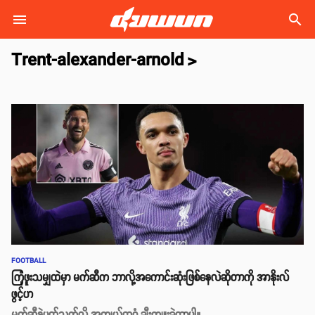
search
Trent-alexander-arnold
>
FOOTBALL
ကြုံဖူးသမျှထဲမှာ မက်ဆီက ဘာလို့အကောင်းဆုံးဖြစ်နေလဲဆိုတာကို အာနိုးလ်
ဖွင့်ဟ