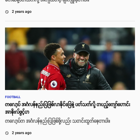
မက်ဆီနဲ့ပတ်သက်လို့ အကျယ်တဝံ့ ချီးကျူးခဲ့တာပါ။
2 years ago
access_time
FOOTBALL
ကလော့ပ် အင်္ဂလန်နည်းပြဖြစ်လာနိုင်ခြေနဲ့ ပတ်သက်လို့ တပည့်ကျော်ဟောင်း
အာနိုးလ်ဖွင့်ဟ
ကလော့ပ်က အင်္ဂလန်နည်းပြဖြစ်ဖို့လည်း သတင်းထွက်နေတာပါ။
2 years ago
access_time