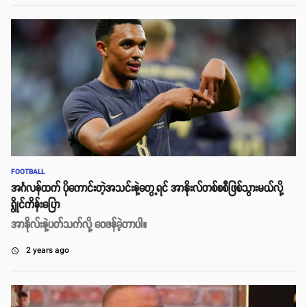
FOOTBALL
အင်္ဂလန်ထက် ပိုကောင်းတဲ့အသင်းနဲ့တွေ့ရင် အာနိုးလ်တစ်စစီဖြစ်သွားမယ်လို့
ရွိုင်ကိန်းပြော
အာနိုလ်းနဲ့ပတ်သက်လို့ ဝေဖန်ခဲ့တာပါ။
2 years ago
access_time