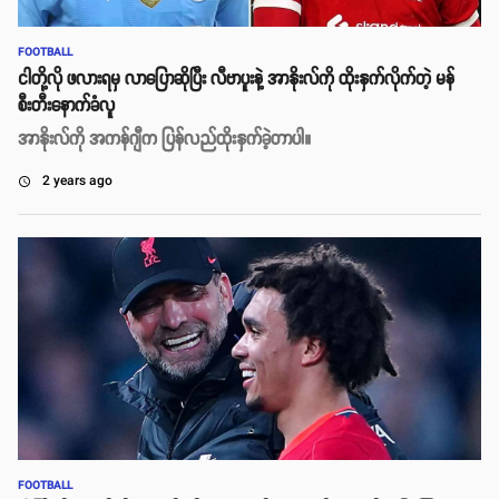
FOOTBALL
ငါတို့လို ဖလားရမှ လာပြောဆိုပြီး လီဗာပူးနဲ့ အာနိုးလ်ကို ထိုးနှက်လိုက်တဲ့ မန်
စီးတီးနောက်ခံလူ
အာနိုးလ်ကို အကန်ဂျီက ပြန်လည်ထိုးနှက်ခဲ့တာပါ။
2 years ago
access_time
FOOTBALL