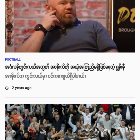
FOOTBALL
အင်္ဂလန်ကွင်းလယ်အတွက် အာနိုးလ်ကို အယုံအကြည်မရှိဖြစ်နေတဲ့ ရွန်းနီ
အာနိုးလ်က ကွင်းလယ်မှာ ဝင်ကစားဖွယ်ရှိပါတယ်။
2 years ago
access_time