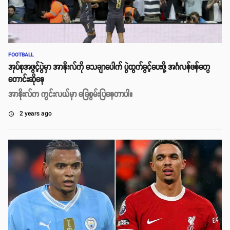
FOOTBALL
အုပ်စုအဖွင့်ပွဲမှာ အာနိုးလ်ကို သေချာပေါက် ပွဲထွက်ခွင့်ပေးဖို့ အင်္ဂလန်ဖန်တွေ
တောင်းဆိုနေ
အာနိုးလ်က ကွင်းလယ်မှာ ခြေစွမ်းပြနေတာပါ။
2 years ago
access_time