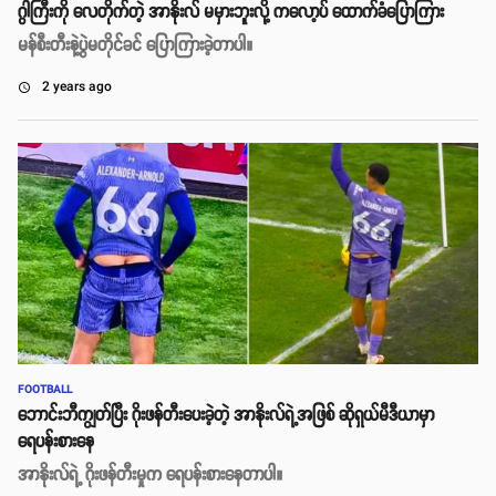
ဂွါကြီးကို လေတိုက်တဲ့ အာနိုးလ် မမှားဘူးလို့ ကလော့ပ် ထောက်ခံပြောကြား
မန်စီးတီးနဲ့ပွဲမတိုင်ခင် ပြောကြားခဲ့တာပါ။
2 years ago
access_time
FOOTBALL
ဘောင်းဘီကျွတ်ပြီး ဂိုးဖန်တီးပေးခဲ့တဲ့ အာနိုးလ်ရဲ့အဖြစ် ဆိုရှယ်မီဒီယာမှာ
ရေပန်းစားနေ
အာနိုးလ်ရဲ့ ဂိုးဖန်တီးမှုက ရေပန်းစားနေတာပါ။