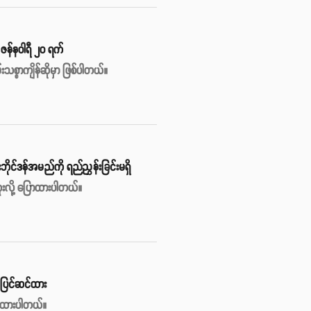
် ဇန်နဝါရီ ၂၀ ရက်
်းသစ္စာကျိန်ဆိုမှာ ဖြစ်ပါတယ်။
ဘိုင်ဒန်အမည်ကို ရည်ညွှန်းခြင်းမရှိ
ူးလို့ ပြောထားပါတယ်။
်ပြင်ဆင်ထား
န်းထားပါတယ်။