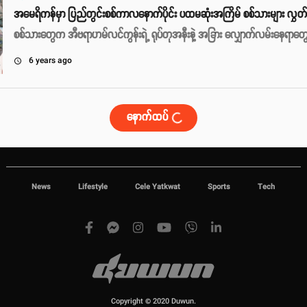
အမေရိကန်မှာ ပြည်တွင်းစစ်ကာလနောက်ပိုင်း ပထမဆုံးအကြိမ် စစ်သားများ လွှတ်
စစ်သားတွေက အီဗရာဟမ်လင်ကွန်းရဲ့ ရုပ်တုအနီးနဲ့ အခြား လျှောက်လမ်းနေရာတွေ
6 years ago
access_time
နောက်ထပ်
News
Lifestyle
Cele Yatkwat
Sports
Tech
Copyright © 2020 Duwun.