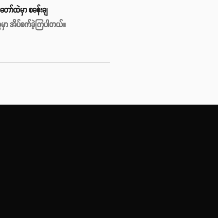
တော်ထဲမှာ စခန်းချ
မှာ အိပ်စက်ခဲ့ကြပါတယ်။