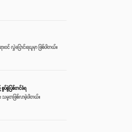
တရားဝင် လွှဲပြောင်းရယူမှာ ဖြစ်ပါတယ်။
ွပ်စွဲပြစ်တင်ခံရ
ုံး သမ္မတဖြစ်လာခဲ့ပါတယ်။