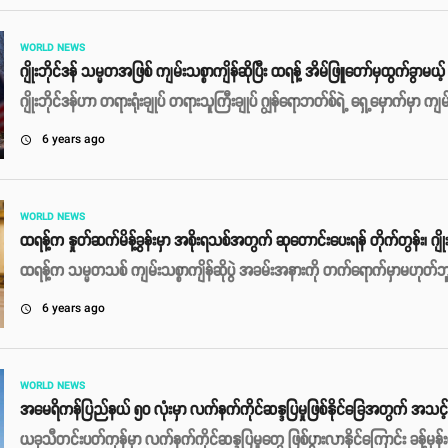
WORLD NEWS
ဂျိုးဘိုင်ဒန် သမ္မတအဖြစ် ကျမ်းသစ္စာကျိန်ဆိုပြီး ထရန့် အိမ်ဖြူတော်မှထွက်ခွာမယ့
ဂျိုးဘိုင်ဒန်ဟာ တရားရုံးချုပ် တရားသူကြီးချုပ် ဂျွန်ရောဘတ်စ်ရဲ့ ရှေ့မှောက်မှာ ကျမ
6 years ago
access_time
WORLD NEWS
ထရန့်က နှုတ်ဆက်မိန့်ခွန်းမှာ အစိုးရသစ်အတွက် ဆုတောင်းပေးရန် တိုက်တွန်း၊ ဂျိုး
ထရန့်က သမ္မတသစ် ကျမ်းသစ္စာကျိန်ဆိုပွဲ အခမ်းအနားကို တက်ရောက်မှာမဟုတ်ဘ
6 years ago
access_time
WORLD NEWS
အမေရိကန်ပြည်နယ် ၅၀ လုံးမှာ လက်နက်ကိုင်ဆန္ဒပြမှုဖြစ်နိုင်ခြေအတွက် အသင့
ယခုသီတင်းပတ်ကုန်မှာ လက်နက်ကိုင်ဆန္ဒပြမှုတွေ ဖြစ်ပွားလာနိုင်ကြောင်း ခန့်မှ