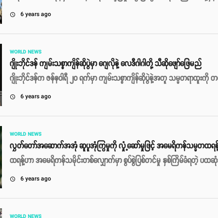
6 years ago
access_time
WORLD NEWS
ဂျိုးဘိုင်ဒန် ကျမ်းသစ္စာကျိန်ဆိုပွဲမှာ ဂျေလိုနဲ့ လေဒီဂါဂါတို့ သီဆိုဖျော်ဖြေမည်
ဂျိုးဘိုင်ဒန်က ဇန်နဝါရီ ၂၀ ရက်မှာ ကျမ်းသစ္စာကျိန်ဆိုပွဲနဲ့အတူ သမ္မတရာထူးကို 
6 years ago
access_time
WORLD NEWS
လွှတ်တော်အဆောက်အအုံ ဆူပူအုံကြွမှုကို လှုံ့ဆော်မှုဖြင့် အမေရိကန်သမ္မတထရန့် စ
ထရန့်ဟာ အမေရိကန်သမိုင်းတစ်လျှောက်မှာ စွပ်စွဲပြစ်တင်မှု နှစ်ကြိမ်ခံရတဲ့ ပထဆ
6 years ago
access_time
WORLD NEWS