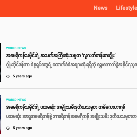
News
Lifestyl
WORLD NEWS
အမေရိကန်သမိုင်းရဲ့ အသက်အကြီးဆုံးသမ္မတ 'လူလတ်တန်းစားဂျိုး'
ဂျိုးဘိုင်ဒန်ဟာ မဲန္ဒရှင်တွေရဲ့ ထောက်ခံမဲအများဆုံးရရှိတဲ့ ရွေးကောက်ပွဲအနိုင်
5 years ago
access_time
WORLD NEWS
အမေရိကန်သမိုင်းရဲ့ ပထမဆုံး အမျိုးသမီးဒုတိယသမ္မတ ကမ်မလာဟာရစ်
ပထမဆုံး အာရှအမေရိကန်နဲ့ အာဖရိကန်အမေရိကန် အမျိုးသမီး ဒုတိယသမ္မတတစ်
5 years ago
access_time