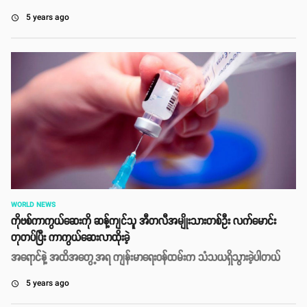
5 years ago
access_time
WORLD NEWS
ကိုဗစ်ကာကွယ်ဆေးကို ဆန့်ကျင်သူ အီတလီအမျိုးသားတစ်ဦး လက်မောင်း
တုတပ်ပြီး ကာကွယ်ဆေးလာထိုးခဲ့
အရောင်နဲ့ အထိအတွေ့အရ ကျန်းမာရေးဝန်ထမ်းက သံသယရှိသွားခဲ့ပါတယ်
5 years ago
access_time