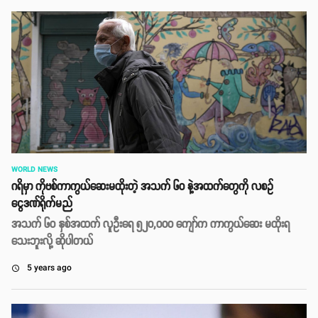
WORLD NEWS
ဂရိမှာ ကိုဗစ်ကာကွယ်ဆေးမထိုးတဲ့ အသက် ၆၀ နဲ့အထက်တွေကို လစဥ်
ငွေဒဏ်ရိုက်မည်
အသက် ၆၀ နှစ်အထက် လူဦးရေ ၅၂၀,၀၀၀ ကျော်က ကာကွယ်ဆေး မထိုးရ
သေးဘူးလို့ ဆိုပါတယ်
5 years ago
access_time