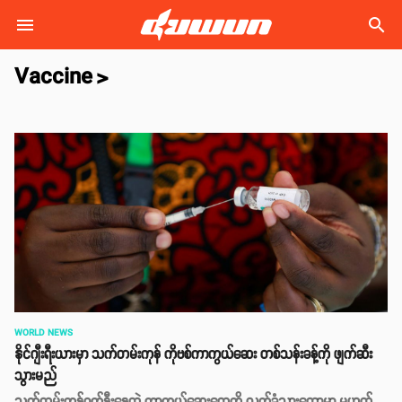
search
Vaccine
>
WORLD NEWS
နိုင်ဂျီးရီးယားမှာ သက်တမ်းကုန် ကိုဗစ်ကာကွယ်ဆေး တစ်သန်းခန့်ကို ဖျက်ဆီး
သွားမည်