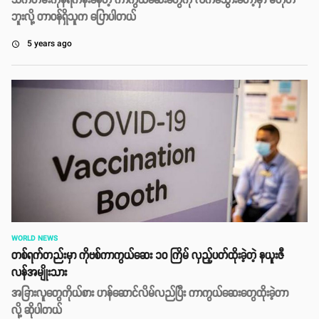
သက်တမ်းကုန်ရက်နီးနေတဲ့ ကာကွယ်ဆေးတွေကို လက်ခံသွားတော့မှာ မဟုတ်
ဘူးလို့ တာဝန်ရှိသူက ပြောပါတယ်
5 years ago
access_time
WORLD NEWS
တစ်ရက်တည်းမှာ ကိုဗစ်ကာကွယ်ဆေး ၁၀ ကြိမ် လှည့်ပတ်ထိုးခဲ့တဲ့ နယူးဇီ
လန်အမျိုးသား
အခြားလူတွေကိုယ်စား ဟန်ဆောင်လိမ်လည်ပြီး ကာကွယ်ဆေးတွေထိုးခဲ့တာ
လို့ ဆိုပါတယ်