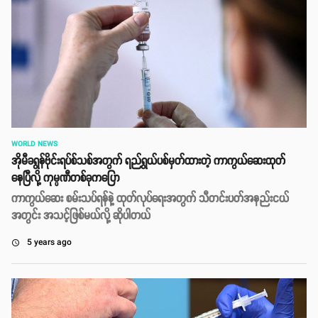
WORLD NEWS
အိုမီခရွန်ဗိုင်းရပ်စ်သစ်အတွက် ရည်ရွယ်ပစ်မှတ်ထားတဲ့ ကာကွယ်ဆေးထုတ်
နေပြီလို့ ကုမ္ပဏီတစ်ခုကပြော
ကာကွယ်ဆေး စမ်းသပ်ရန်နဲ့ ထုတ်လုပ်ရေးအတွက် သီတင်းပတ်အနည်းငယ်
အတွင်း အသင့်ဖြစ်မယ်လို့ ဆိုပါတယ်
5 years ago
access_time