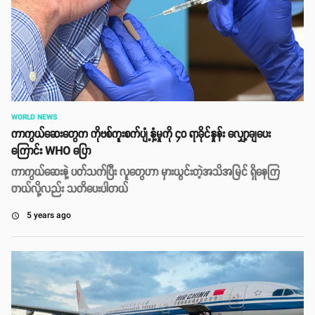
WORLD NEWS
ကာကွယ်ဆေးတွေက ကိုဗစ်ကူးစက်ပျံ့နှံ့မှုကို ၄၀ ရာခိုင်နှုန်း လျှော့ချပေး
ကြောင်း WHO ပြော
ကာကွယ်ဆေးနဲ့ ပတ်သက်ပြီး လူတွေဟာ မှားယွင်းတဲ့အသိအမြင် ရှိနေကြ
တယ်လို့လည်း သတိပေးပါတယ်
5 years ago
access_time