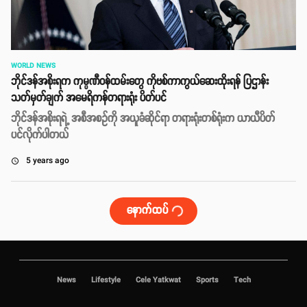
WORLD NEWS
ဘိုင်ဒန်အစိုးရက ကုမ္ပဏီဝန်ထမ်းတွေ ကိုဗစ်ကာကွယ်ဆေးထိုးရန် ပြဌာန်း
သတ်မှတ်ချက် အမေရိကန်တရားရုံး ပိတ်ပင်
ဘိုင်ဒန်အစိုးရရဲ့ အစီအစဥ်ကို အယူခံဆိုင်ရာ တရားရုံးတစ်ရုံးက ယာယီပိတ်
ပင်လိုက်ပါတယ်
5 years ago
access_time
နောက်ထပ်
News
Lifestyle
Cele Yatkwat
Sports
Tech