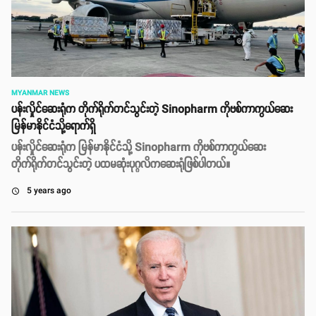
MYANMAR NEWS
ပန်းလှိုင်ဆေးရုံက တိုက်ရိုက်တင်သွင်းတဲ့ Sinopharm ကိုဗစ်ကာကွယ်ဆေး
မြန်မာနိုင်ငံသို့ရောက်ရှိ
ပန်းလှိုင်ဆေးရုံက မြန်မာနိုင်ငံသို့ Sinopharm ကိုဗစ်ကာကွယ်ဆေး
တိုက်ရိုက်တင်သွင်းတဲ့ ပထမဆုံးပုဂ္ဂလိကဆေးရုံဖြစ်ပါတယ်။
5 years ago
access_time