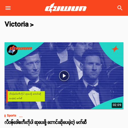
search
Victoria
>
play_arrow
02:09
...
Sports
လီဝန်ဒေါစကီးကိုပါ ဆုပေးဖို့ တောင်းဆိုပေးခဲ့တဲ့ မက်ဆီ