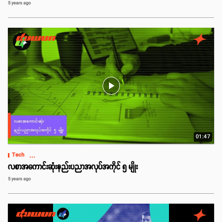
5 years ago
play_arrow
01:47
...
Tech
လစာအကောင်းဆုံးနည်းပညာအလုပ်အကိုင် ၅ မျိုး
5 years ago