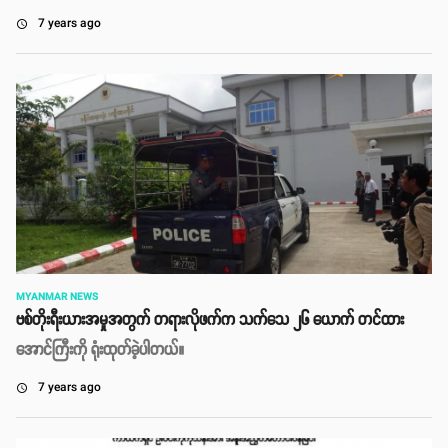
7 years ago
access_time
MYANMAR NEWS
ဗစ်တိုးရီးယားအမှုအတွက် တရားလိုဖက်က သက်သေ ၂၆ ယောက် တင်ထား
အောင်ကြီးကို ရုံးထုတ်ခဲ့ပါတယ်။
7 years ago
access_time