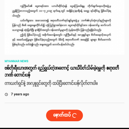
MYANMAR NEWS
ဗစ်တိုးရီးယားအတွက် ရည်ရွယ်တဲ့အကောင့် ယာယီပိတ်သိမ်းခဲ့ရမှုကို ဧရာဝတီ
ဘဏ် တောင်းပန်
ကာယကံရှင်နဲ့ အလှူရှင်တွေကို ထပ်ပြီးတောင်းပန်လိုက်တာပါ။
7 years ago
access_time
နောက်ထပ်