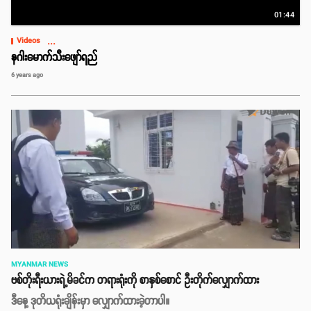
01:44
...
Videos
နဂါးမောက်သီးဖျော်ရည်
6 years ago
MYANMAR NEWS
ဗစ်တိုးရီးယားရဲ့မိခင်က တရားရုံးကို စာနှစ်စောင် ဦးတိုက်လျှောက်ထား
ဒီနေ့ ဒုတိယရုံးချိန်းမှာ လျှောက်ထားခဲ့တာပါ။