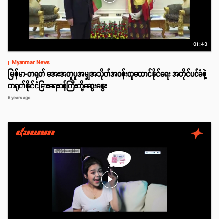
01:43
Myanmar News
မြန်မာ-တရုတ် အေးအတူပူအမျှအသိုက်အဝန်းထူထောင်နိုင်ရေး အတိုင်ပင်ခံနဲ့
တရုတ်နိုင်ငံခြားရေးဝန်ကြီးတို့ဆွေးနွေး
6 years ago
play_arrow