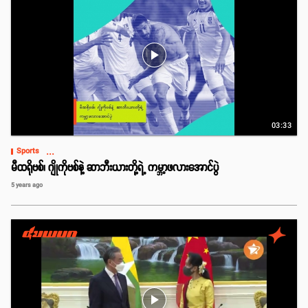
play_arrow
03:33
...
Sports
မီထရိုဗစ်၊ ဂျိုကိုဗစ်နဲ့ ဆာဘီးယားတို့ရဲ့ ကမ္ဘာ့ဖလားအောင်ပွဲ
5 years ago
play_arrow