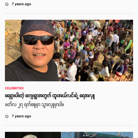
7 years ago
access_time
CELEBRITIES
ရေရှားပါးတဲ့ ကျေးရွာအတွက် ထူးအယ်လင်းရဲ့ ရေအလှူ
မတ်လ ၂၇ ရက်နေ့မှာ သွားလှူမှာပါ။
7 years ago
access_time