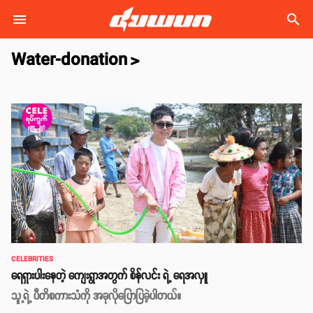
search
Water-donation
>
CELEBRITIES
ရေရှားပါးနေတဲ့ ကျေးရွာအတွက် စိန်လင်း ရဲ့ ရေအလှူ
သူ့ရဲ့ ပီတိစကားသံကို အခုလိုပြောပြခဲ့ပါတယ်။