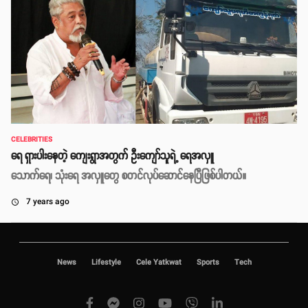
CELEBRITIES
ရေ ရှားပါးနေတဲ့ ကျေးရွာအတွက် ဦးကျော်သူရဲ့ ရေအလှူ
သောက်ရေ၊ သုံးရေ အလှူတွေ စတင်လုပ်ဆောင်နေပြီဖြစ်ပါတယ်။
7 years ago
access_time
News
Lifestyle
Cele Yatkwat
Sports
Tech