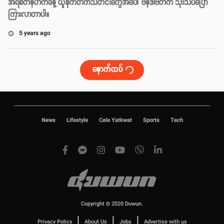
အဲရစ်တန်ဟက်ခ်နဲ့ ယူနိုက်တက်သတင်းတွေအပေါ် ဗန်ဒါဗတ်က သုံးသပ်ပြော
ကြားလာတာပါ။
5 years ago
access_time
နောက်ထပ်
News
Lifestyle
Cele Yatkwat
Sports
Tech
Copyright © 2020 Duwun.
|
|
|
Privacy Policy
About Us
Jobs
Advertise with us