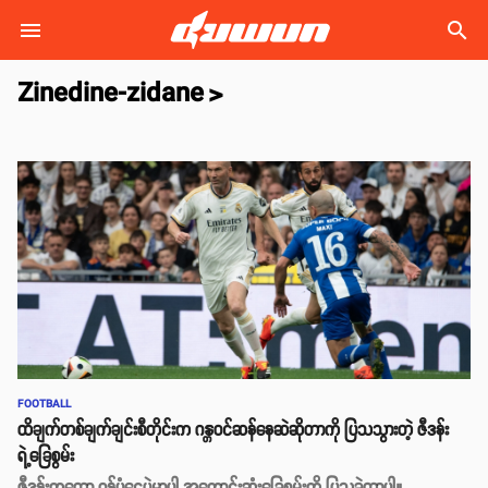
search
Zinedine-zidane
>
FOOTBALL
ထိချက်တစ်ချက်ချင်းစီတိုင်းက ဂန္တဝင်ဆန်နေဆဲဆိုတာကို ပြသသွားတဲ့ ဇီဒန်း
ရဲ့ခြေစွမ်း