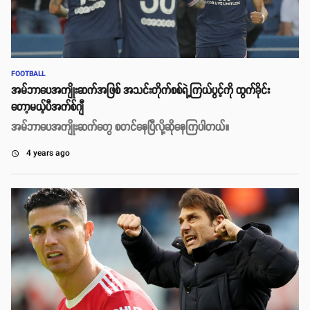
FOOTBALL
အမ်ဘာပေအကျိုးဆက်အဖြစ် အသင်းတိုက်စစ်ရဲ့ကြယ်ပွင့်ကို ထွက်ခိုင်း
တော့မယ့်ပီအက်စ်ဂျီ
အမ်ဘာပေအကျိုးဆက်တွေ စတင်နေပြီလို့ဆိုနေကြပါတယ်။
4 years ago
access_time