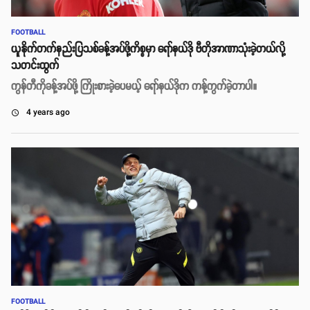
FOOTBALL
ယူနိုက်တက်နည်းပြသစ်ခန့်အပ်ဖို့ကိစ္စမှာ ရော်နယ်ဒို ဗီတိုအာဏာသုံးခဲ့တယ်လို့
သတင်းထွက်
ကွန်တီကိုခန့်အပ်ဖို့ ကြိုးစားခဲ့ပေမယ့် ရော်နယ်ဒိုက ကန့်ကွက်ခဲ့တာပါ။
4 years ago
access_time
FOOTBALL