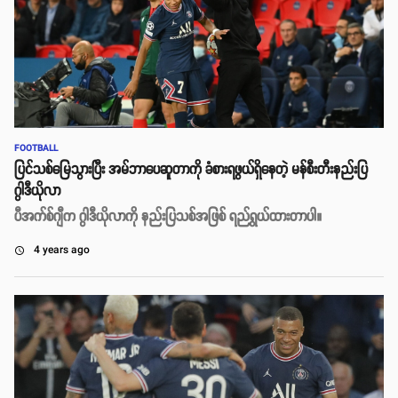
FOOTBALL
ပြင်သစ်မြေသွားပြီး အမ်ဘာပေဆူတာကို ခံစားရဖွယ်ရှိနေတဲ့ မန်စီးတီးနည်းပြ
ဂွါဒီယိုလာ
ပီအက်စ်ဂျီက ဂွါဒီယိုလာကို နည်းပြသစ်အဖြစ် ရည်ရွယ်ထားတာပါ။
4 years ago
access_time