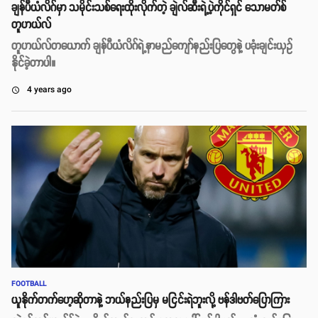
ချန်ပီယံလိဂ်မှာ သမိုင်းသစ်ရေးထိုးလိုက်တဲ့ ချဲလ်ဆီးရဲ့ပဲ့ကိုင်ရှင် သောမတ်စ်
တူဟယ်လ်
တူဟယ်လ်တယောက် ချန်ပီယံလိဂ်ရဲ့နာမည်ကျော်နည်းပြတွေနဲ့ ပခုံးချင်းယှဥ်
နိုင်ခဲ့တာပါ။
4 years ago
access_time
FOOTBALL
ယူနိုက်တက်ဟေ့ဆိုတာနဲ့ ဘယ်နည်းပြမှ မငြင်းရဲဘူးလို့ ဗန်ဒါဗတ်ပြောကြား