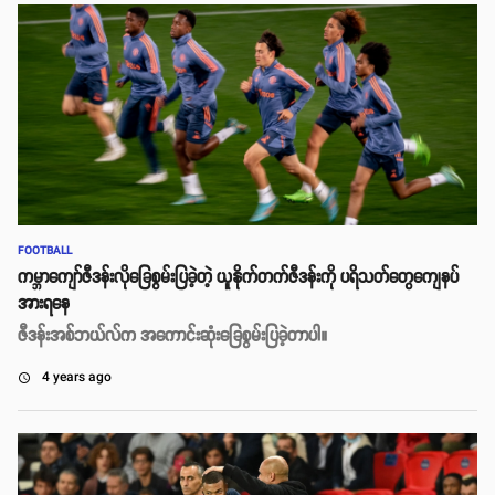
FOOTBALL
ကမ္ဘာကျော်ဇီဒန်းလိုခြေစွမ်းပြခဲ့တဲ့ ယူနိုက်တက်ဇီဒန်းကို ပရိသတ်တွေကျေနပ်
အားရနေ
ဇီဒန်းအစ်ဘယ်လ်က အကောင်းဆုံးခြေစွမ်းပြခဲ့တာပါ။
4 years ago
access_time