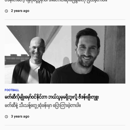
ဇီဒန်းကတော့ ရန်ပုံငွေပွဲမှာပါ အကောင်းဆုံးခြေစွမ်းကို ပြသခဲ့တာပါ။
2 years ago
access_time
FOOTBALL
မက်ဆီလိုမျိုးမှော်ဝင်နိုင်တာ ဘယ်သူမှမရှိဘူးလို့ ဇီဒန်းချီးကျူး
မက်ဆီနဲ့ သီးသန့်တွေ့ဆုံခန်းမှာ ပြောကြားခဲ့တာပါ။
3 years ago
access_time