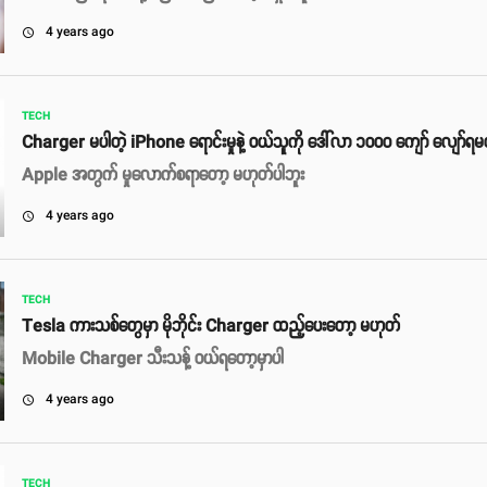
4 years ago
access_time
TECH
Charger မပါတဲ့ iPhone ရောင်းမှုနဲ့ ဝယ်သူကို ဒေါ်လာ ၁၀၀၀ ကျော် လျော်ရ
Apple အတွက် မှုလောက်စရာတော့ မဟုတ်ပါဘူး
4 years ago
access_time
TECH
Tesla ကားသစ်တွေမှာ မိုဘိုင်း Charger ထည့်ပေးတော့ မဟုတ်
Mobile Charger သီးသန့် ဝယ်ရတော့မှာပါ
4 years ago
access_time
TECH