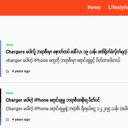
News
Lifestyl
TECH
Chargers မပါလို့ ဘရာဇီးမှာ နောက်ထပ် ဒေါ်လာ ၁၉ သန်း ဒဏ်ရိုက်ခံလိုက်ရတဲ
charger မပါတဲ့ iPhone တွေကို ဘရာဇီးမှာ ရောင်းချခွင့် ပိတ်ထားပါတယ်
4 years ago
access_time
TECH
Charger မပါတဲ့ iPhone ရောင်းချမှု ဘရာဇီးအစိုးရ ပိတ်ပင်
Charger မပါတဲ့ iPhone ရောင်းချမှုနဲ့ ဘရာဇီး ရီးရယ်ငွေ ၁၂.၂၇၅ သန်း (ပေ
4 years ago
access_time