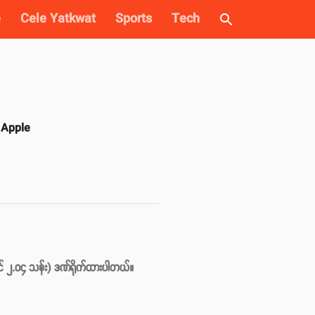
e
Cele Yatkwat
Sports
Tech
့ Apple
ါင် ၂.၀၄ သန်း) ဒဏ်ရိုက်ထားပါတယ်။