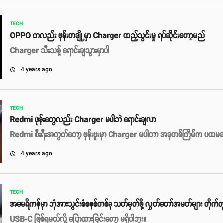
TECH
OPPO ကလည်း ဖုန်းတချို့မှာ Charger ထည့်သွင်းမှု ရပ်ဆိုင်းတော့မည်
Charger သီးသန့် ရောင်းချသွားမှာပါ
4 years ago
access_time
TECH
Redmi ဖုန်းတွေလည်း Charger မပါဘဲ ရောင်းချလာ
Redmi စီးရီးအတွက်တော့ ဖုန်းဗူးမှာ Charger မပါတာ အခုတစ်ကြိမ်က ပထမဆုံ
4 years ago
access_time
TECH
အမေရိကန်မှာ ဘုံအားသွင်းစံစနစ်တစ်ခု သတ်မှတ်ဖို့ လွှတ်တော်အမတ်များ တိုက်တွ
USB-C ဖြစ်ရမယ်လို့ ပြောထားခြင်းတော့ မရှိပါဘူး။