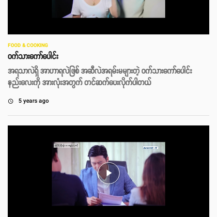
FOOD & COOKING
ဝက်သားကော်ပေါင်း
အရသာလဲရှိ အာဟာရလဲဖြစ် အဆီလဲအရမ်းမများတဲ့ ဝက်သားကော်ပေါင်း
နည်းလေးကို အားလုံးအတွက် တင်ဆက်ပေးလိုက်ပါတယ်
5 years ago
access_time
play_arrow