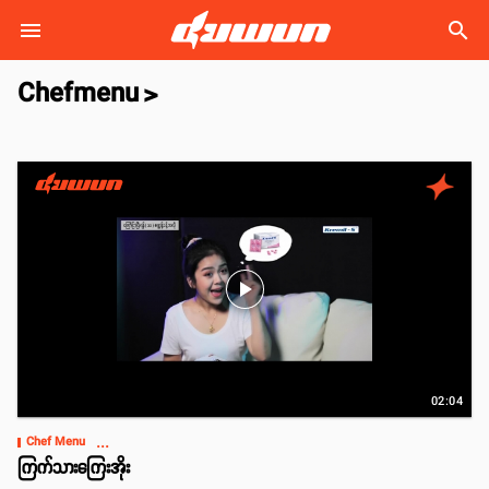
search
Chefmenu
>
play_arrow
02:04
...
Chef Menu
ကြက်သားကြေးအိုး