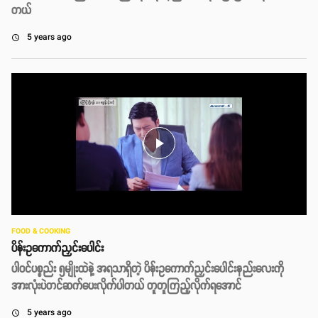
တယ်
5 years ago
access_time
play_arrow
FOOD & COOKING
ပိန်းဥကောက်ညှင်းပေါင်း
ပါဝင်ပစ္စည်း ၅မျိုးထဲနဲ့ အရသာရှိတဲ့ ပိန်းဥကောက်ညှင်းပေါင်းနည်းလေးကို
အားလုံးပဲတင်ဆက်ပေးလိုက်ပါတယ် တူတူကြည့်လိုက်ရအောင်
5 years ago
access_time