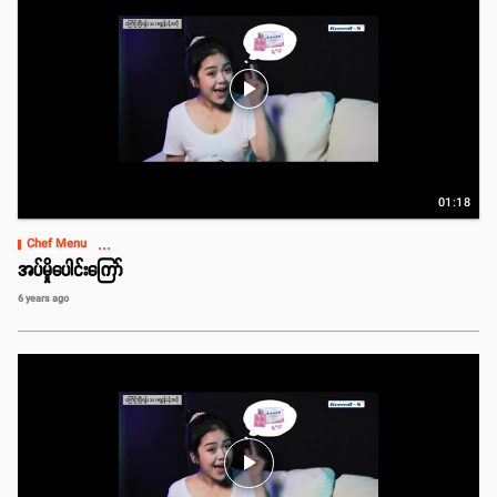
play_arrow
01:18
...
Chef Menu
အပ်မှိုပေါင်းကြော်
6 years ago
play_arrow