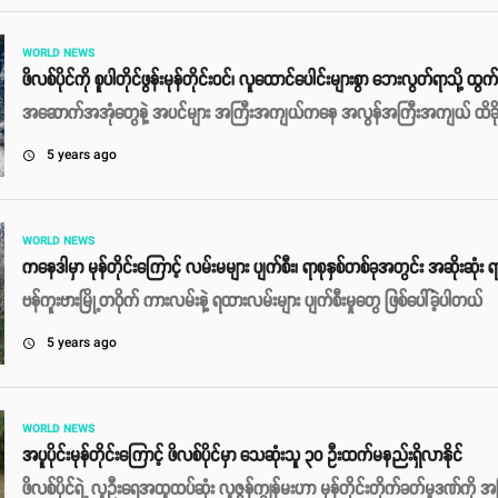
WORLD NEWS
ဖိလစ်ပိုင်ကို စူပါတိုင်ဖွန်းမုန်တိုင်းဝင်၊ လူထောင်ပေါင်းများစွာ ဘေးလွတ်ရာသို့ ထ
အဆောက်အအုံတွေနဲ့ အပင်များ အကြီးအကျယ်ကနေ အလွန်အကြီးအကျယ် ထိခိုက်ပ
5 years ago
access_time
WORLD NEWS
ကနေဒါမှာ မုန်တိုင်းကြောင့် လမ်းမများ ပျက်စီး၊ ရာစုနှစ်တစ်ခုအတွင်း အဆိုးဆုံး 
ဗန်ကူးဗားမြို့တဝိုက် ကားလမ်းနဲ့ ရထားလမ်းများ ပျက်စီးမှုတွေ ဖြစ်ပေါ်ခဲ့ပါတယ်
5 years ago
access_time
WORLD NEWS
အပူပိုင်းမုန်တိုင်းကြောင့် ဖိလစ်ပိုင်မှာ သေဆုံးသူ ၃၀ ဦးထက်မနည်းရှိလာနိုင်
ဖိလစ်ပိုင်ရဲ့ လူဦးရေအထူထပ်ဆုံး လူဇွန်ကျွန်မးဟာ မုန်တိုင်းတိုက်ခတ်မှုဒဏ်ကို အ