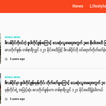
News
Lifestyl
WORLD NEWS
ဖိလစ်ပိုင်ကိုဝင်တဲ့ စူပါတိုင်ဖွန်းကြောင့် သေဆုံးသူအရေအတွက် ၃၈၀ နီးပါးအထိ
လေတိုက်နှုန်း တစ်နာရီလျှင် ၁၂၁ မိုင်အထိဖြင့် ဖိလစ်ပိုင်ကို ဝင်ရောက်တိုက်ခတ်ခ
5 years ago
access_time
WORLD NEWS
ဖိလစ်ပိုင်မှာ စူပါတိုင်ဖွန်းမုန်တိုင်း တိုက်ခတ်မှုကြောင့် သေဆုံးသူအရေအတွက် ၃၀ 
မုန်တိုင်းရဲ့ အမြင့်ဆုံး လေတိုက်နှုန်းဟာ တစ်နာရီလျှင် ၁၂၁ မိုင်အထိရှိခဲ့ပါတယ်
5 years ago
access_time