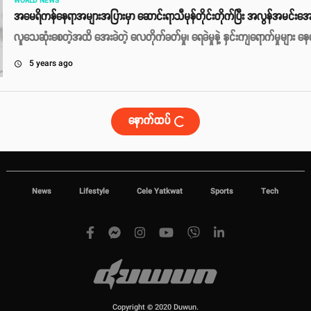
WORLD NEWS
အမေရိကန်နေရာအများအပြားမှာ ဆောင်းရာသီမုန်တိုင်းတိုက်ပြီး အလွန်အမင်းအေး
လူသေဆုံးစေတဲ့အထိ အေးခဲတဲ့ လေတိုက်ခတ်မှု၊ ရေခဲမှုနဲ့ နှင်းကျရောက်မှုများ န
5 years ago
access_time
နောက်ထပ်
News
Lifestyle
Cele Yatkwat
Sports
Tech
Copyright © 2020 Duwun.