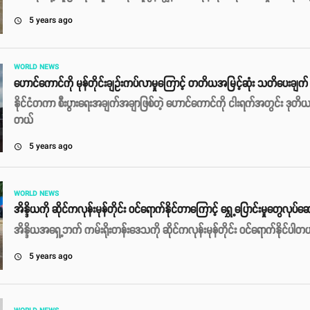
5 years ago
access_time
WORLD NEWS
ဟောင်ကောင်ကို မုန်တိုင်းချဥ်းကပ်လာမှုကြောင့် တတိယအမြင့်ဆုံး သတိပေးချက်
နိုင်ငံတကာ စီးပွားရေးအချက်အချာဖြစ်တဲ့ ဟောင်ကောင်ကို ငါးရက်အတွင်း ဒုတိယမြ
တယ်
5 years ago
access_time
WORLD NEWS
အိန္ဒိယကို ဆိုင်ကလုန်းမုန်တိုင်း ဝင်ရောက်နိုင်တာကြောင့် ရွှေ့ပြောင်းမှုတွေလုပ်ဆ
အိန္ဒိယအရှေ့ဘက် ကမ်းရိုးတန်းဒေသကို ဆိုင်ကလုန်းမုန်တိုင်း ဝင်ရောက်နိုင်ပါတ
5 years ago
access_time