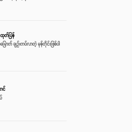
 ထုတ်ပြန်
ောက် ချဥ်းကပ်လာတဲ့ မုန်တိုင်းဖြစ်ပါ
ောင်
ယ်