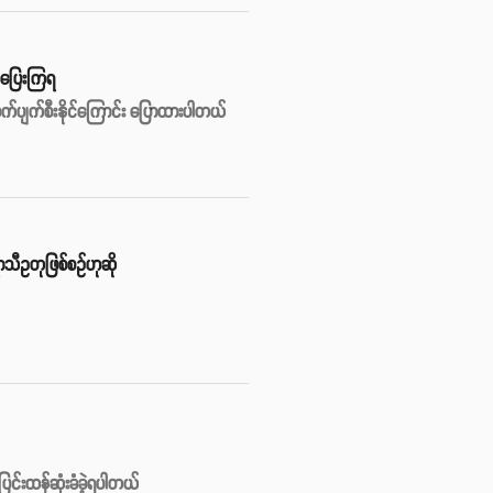
ွက်ပြေးကြရ
ျက်စီးနိုင်ကြောင်း ပြောထားပါတယ်
ရာသီဥတုဖြစ်စဥ်ဟုဆို
ပြင်းထန်ဆုံးခံခဲ့ရပါတယ်