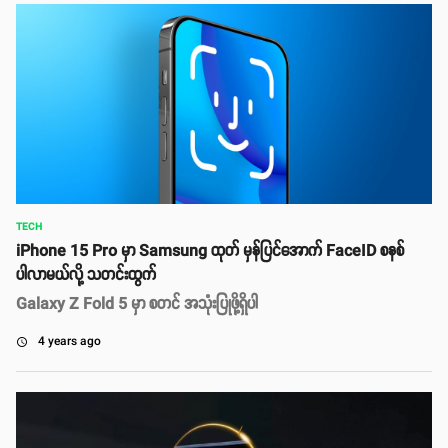
TECH
iPhone 15 Pro မှာ Samsung ထုတ် မှန်ပြင်အောက် FaceID စနစ်
ပါလာမယ်လို့ သတင်းထွက်
Galaxy Z Fold 5 မှာ စတင် အသုံးပြုဖို့ရှိပါ
4 years ago
access_time