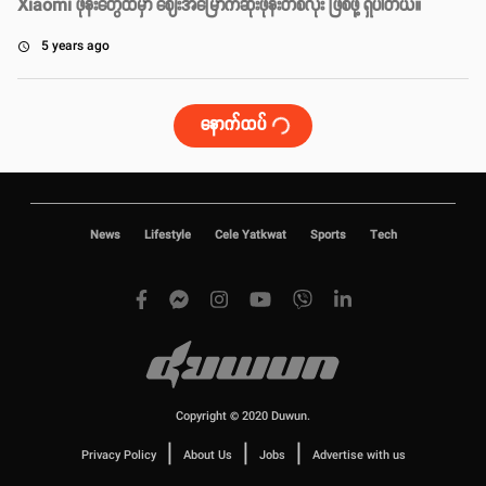
Xiaomi ဖုန်းတွေထဲမှာ ဈေးအမြောက်ဆုံးဖုန်းတစ်လုံး ဖြစ်ဖို့ ရှိပါတယ်။
5 years ago
access_time
နောက်ထပ်
News
Lifestyle
Cele Yatkwat
Sports
Tech
Copyright © 2020 Duwun.
|
|
|
Privacy Policy
About Us
Jobs
Advertise with us