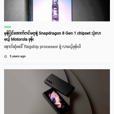
TECH
မှန်ပြင်အောက်ကင်မရာနဲ့ Snapdragon 8 Gen 1 chipset သုံးလာ
မယ့် Motorola ဖုန်း
နောက်ဆုံးပေါ် flagship processor နဲ့ လာမယ့်ဖုန်းပါ
5 years ago
access_time