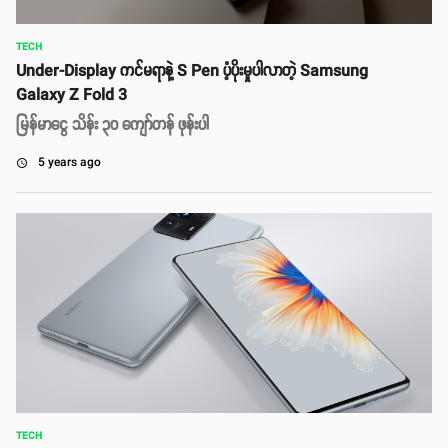
TECH
Under-Display ကင်မရာနဲ့ S Pen ပံ့ပိုးမှုပါလာတဲ့ Samsung
Galaxy Z Fold 3
မြန်မာငွေ သိန်း ၃၀ ကျော်တန် ဖုန်းပါ
5 years ago
access_time
TECH