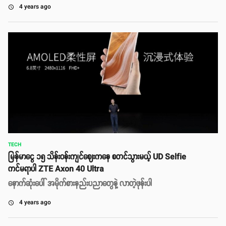
4 years ago
access_time
TECH
မြန်မာငွေ ၁၅ သိန်းဝန်းကျင်ဈေးကနေ စတင်သွားမယ့် UD Selfie
ကင်မရာပါ ZTE Axon 40 Ultra
နောက်ဆုံးပေါ် အမိုက်စားနည်းပညာတွေနဲ့ လာတဲ့ဖုန်းပါ
4 years ago
access_time