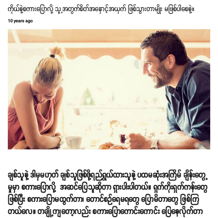
ကိုယ်နဲ့စကားပြောလို့ သူ့အတွက်စိတ်အနှောင့်အယှက် ဖြစ်သွားတာမျိုး မဖြစ်ပါစေနဲ့။
10 years ago
ချစ်သူနဲ့ ဒါမှမဟုတ် ချစ်သူဖြစ်ဖို့ရည်ရွယ်ထားသူနဲ့ ပထမဆုံးအကြိမ် ချိန်းတွေ့
မှုမှာ စကားပြောလို့ အဆင်ပြေသူဆိုတာ ရှားပါးပါတယ်။ ရှက်ကိုးရှက်ကန်းတွေ
ဖြစ်ပြီး စကားပြောမထွက်တာ၊ တောင်စဉ်ရေမရတွေ ပြောမိတာတွေ ဖြစ်ကြ
တယ်လေ။ တချို့ကျတော့လည်း စကားပြောကောင်းကောင်း ပြေနေလိုက်တာ