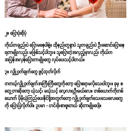
၂။ ပြောပုံဆိုပုံ
ကိုယ်ကချည်းပဲ ပြောမနေပါနဲ့။ ထိုနည်းတူစွာပဲ သူကချည်းပဲ ဦးဆောင်ပြောနေ
ရတာမျိုးလည်း မဖြစ်သင့်ပါဘူး။ သူပြောတဲ့အလှည့်မှာလည်း ကိုယ်က
အပြန်အလှန်ပြောတာမျိုးတွေ လုပ်ပေးသင့်ပါတယ်။
၃။ လျှို့ဝှက်ချက်တွေ ဖွင့်ထုတ်လိုက်
တကယ့်လျှို့ဝှက်ချက်အကြီးကြီးတွေကိုတော့ ပြောစရာမလိုသေးပါဘူး။ ခုမှ စ
တွေ့တာဆိုတော့ ယုံသင့်၊ မယုံသင့် လေ့လာရဦးမယ်လေ။ တစ်ယောက်ကိုတစ်
ယောက် ပိုမိုယုံကြည်ပေးနိုင်ဖို့အတွက်တော့ လျှို့ဝှက်ချက်သေးသေးလေးတွေ
ကို ပြောပြလိုက်ပါ။ ဥပမာ - ဟင်းခိုးစားဖူးတယ် ဆိုတာမျိုးပေါ့။