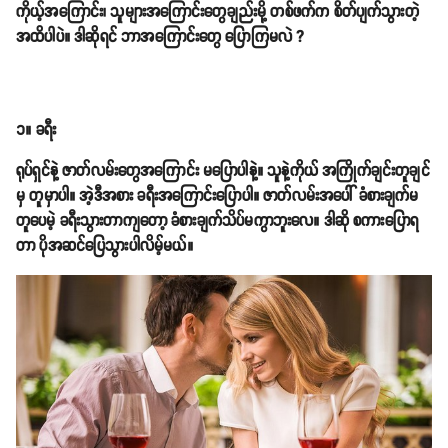
ကိုယ့်အကြောင်း၊ သူများအကြောင်းတွေချည်းမို့ တစ်ဖက်က စိတ်ပျက်သွားတဲ့
အထိပါပဲ။ ဒါဆိုရင် ဘာအကြောင်းတွေ ပြောကြမလဲ ?
၁။ ခရီး
ရုပ်ရှင်နဲ့ ဇာတ်လမ်းတွေအကြောင်း မပြောပါနဲ့။ သူနဲ့ကိုယ် အကြိုက်ချင်းတူချင်
မှ တူမှာပါ။ အဲ့ဒီအစား ခရီးအကြောင်းပြောပါ။ ဇာတ်လမ်းအပေါ် ခံစားချက်မ
တူပေမဲ့ ခရီးသွားတာကျတော့ ခံစားချက်သိပ်မကွာဘူးလေ။ ဒါဆို စကားပြောရ
တာ ပိုအဆင်ပြေသွားပါလိမ့်မယ်။