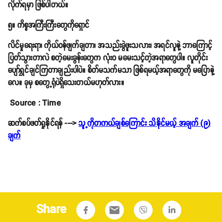
လိုက်ရမှာ ဖြစ်ပါတယ်။
၅။ ကိစ္စအကြီးကြီးတွေကိုရှောင်
လိင်မှုရေးရာ၊ ကိုယ်ဝန်ဖျက်ချတာ၊ အသည်းခွဲဖူးသလား၊ အရင်လူနဲ့ ဘာကြောင့်
ပြတ်သွားတာလဲ စတဲ့မေးခွန်းတွေက လုံးဝ မမေးသင့်တဲ့အရာတွေပါ။ လူတိုင်း
ပျော်ရွှင်ချင်ကြတာချည်းပါပဲ။ စိတ်မသက်မသာ ဖြစ်ရမယ့်အရာတွေကို မပြောနဲ့
လေ။ ခုမှ စတွေ့ရုံပဲရှိသေးတယ်မဟုတ်လား။
Source : Time
ဆက်စပ်ဖတ်ရှုနိုင်ရန် --->
သူ့ကိုတကယ်ချစ်ကြောင်း သိနိုင်မယ့် အချက် (၉)
ချက်
Share
email