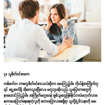
၄။ သူစိတ်ဝင်စားတာ
တစ်ဖက်က ဘာတွေစိတ်ဝင်စားသလဲဆိုတာ မေးကြည့်ပါ။ ကိုယ်နဲ့အကြိုက်တူ
ရင် ရှေ့ဆက်ဖို့ အိုကေသွားပြီလေ။ မတူဘူးဆိုလည်း သူပြောတာတွေကို
နားထောင်ကြည့်ပါ။ အကြိုက်မတူပေမဲ့ ချစ်သူတွေဖြစ်နိုင်တာပဲမဟုတ်လား။
စကားမပြောဘဲနေနေတဲ့လူကို စကားပြောလာစေဖို့ရာ သူတို့ရဲ့ဝါသနာကို မေး