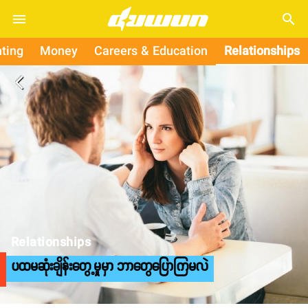
search
ting
Money
Careers & Education
Relationships
arrow_back_ios
Relationships
ပထမဆုံးချိန်းတွေ့မှုမှာ ဘာတွေပြောကြမလဲ