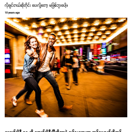
လိုချင်တယ်ဆိုတိုင်း ပေးလို့တော့ မဖြစ်ဘူးပေါ့။
10 years ago