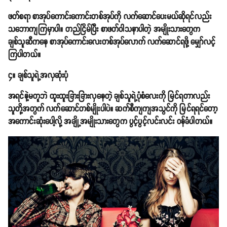
ဖတ်စရာ စာအုပ်ကောင်းကောင်းတစ်အုပ်ကို လက်ဆောင်ပေးမယ်ဆိုရင်လည်း
သဘောကျကြမှာပါ။ တည်ငြိမ်ပြီး စာဖတ်ဝါသနာပါတဲ့ အမျိုးသားတွေက
ချစ်သူဆီကနေ စာအုပ်ကောင်းလေးတစ်အုပ်လောက် လက်ဆောင်ရဖို့ မျှော်လင့်
ကြပါတယ်။
၄။ ချစ်သူရဲ့အလှဆုံးပုံ
အရင်နဲ့မတူဘဲ ထူးထူးခြားခြားလှနေတဲ့ ချစ်သူရဲ့ပုံစံလေးကို မြင်ရတာလည်း
သူတို့အတွက် လက်ဆောင်တစ်မျိုးပါပဲ။ ဆက်စီကျကျအသွင်ကို မြင်ရရင်တော့
အကောင်းဆုံးပေါ့လို့ အချို့အမျိုးသားတွေက ပွင့်ပွင့်လင်းလင်း ဝန်ခံပါတယ်။