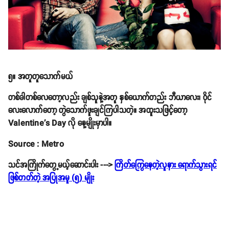
၅။ အတူတူသောက်မယ်
တစ်ခါတစ်လေတော့လည်း ချစ်သူနဲ့အတူ နှစ်ယောက်တည်း ဘီယာလေး၊ ဝိုင်
လေးလောက်တော့ တွဲသောက်ဖူးချင်ကြပါသတဲ့။ အထူးသဖြင့်တော့
Valentine's Day လို နေ့မျိုးမှာပါ။
Source : Metro
သင်အကြိုက်တွေ့မယ့်ဆောင်းပါး --->
ကြိတ်ကြွေနေတဲ့လူနား ရောက်သွားရင်
ဖြစ်တတ်တဲ့ အပြုအမူ (၅) မျိုး