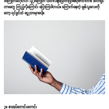
အကြိုက်မဟုတ်ဘဲ သူ့အကြိုက် ထိတ်လန့်ခြောက်ခြားစရာဇာတ်ကား၊ အက်ရှင်
ကားတွေ ကြည့်လိုကြောင်း ပြောကြပါတယ်။ ကြောက်နေတဲ့ ချစ်သူလေးကို
တော့ ရင်ခွင်ထဲ ပွေ့ထားမှာပေါ့။
၃။ စာအုပ်ကောင်းကောင်း