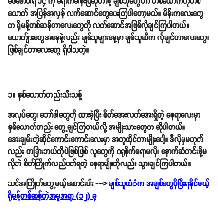
ဖေဖော်ဝါရီ ၁၄ ကို ရောက်ခါနီးပြီဆိုတာနဲ့ ချစ်သူတွေဟာ တစ်ယောက်ကိုတစ်
ယောက် အပြန်အလှန် လက်ဆောင်တွေပေးကြပါတော့မယ်။ မိန်းကလေးတွေ
က ရိုမန့်တစ်ဆန်တာလေးတွေကို လက်ဆောင်အဖြစ်လိုချင်ကြပါတယ်။
ယောက်ျားတွေအနေနဲ့လည်း ချစ်သူများနေ့မှာ ချစ်သူဆီက လိုချင်တာလေးတွေ၊
ဖြစ်ချင်တာလေးတွေ ရှိပါသတဲ့။
၁။ နှစ်ယောက်တည်းသီးသန့်
အလုပ်တွေ၊ ဘော်ဒါတွေကို ထားခဲ့ပြီး စိတ်အေးလက်အေးရှိတဲ့ နေရာလေးမှာ
နှစ်ယောက်တည်း တွေ့ချင်ကြတယ်လို့ အမျိုးသားတွေက ဆိုပါတယ်။
အေးချမ်းတဲ့ဆိုင်ကောင်းကောင်းလေးမှာ အတူထိုင်တာမျိုးပေါ့။ ဒီလိုမှမဟုတ်
လည်း တခြားဘယ်ကိုပဲဖြစ်ဖြစ် လူတွေကို ဂရုစိုက်စရာမလို၊ နောက်ဆံတင်းဖို့မ
လိုဘဲ စိတ်ကြိုက်လည်ပတ်ရတဲ့ နေရာမျိုးကိုလည်း သွားချင်ကြပါတယ်။
သင်အကြိုက်တွေ့မယ့်ဆောင်းပါး --->
ချစ်သူထံံက အချစ်တွေပိုပြီးရနိုင်မယ့်
ရိုမန့်တစ်ဆန်တဲ့အမူအရာ (၁၂) ခု