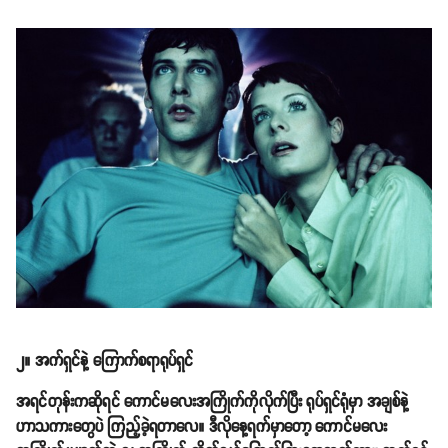
၂။ အက်ရှင်နဲ့ ကြောက်စရာရုပ်ရှင်
အရင်တုန်းကဆိုရင် ကောင်မလေးအကြိုက်ကိုလိုက်ပြီး ရုပ်ရှင်ရုံမှာ အချစ်နဲ့
ဟာသကားတွေပဲ ကြည့်ခဲ့ရတာလေ။ ဒီလိုနေ့ရက်မှာတော့ ကောင်မလေး