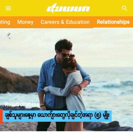
search
ting
Money
Careers & Education
Relationships
arrow_back_ios
Relationships
ချစ်သူများနေ့မှာ ယောက်ျားတွေလိုချင်တဲ့အရာ (၅) မျိုး