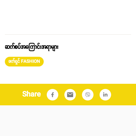
ဆက်စပ်အကြောင်းအရာများ
ဖက်ရှင် FASHION
Share
email