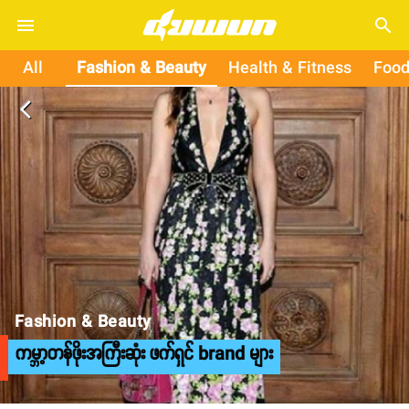
search
All
Fashion & Beauty
Health & Fitness
Food
arrow_back_ios
Fashion & Beauty
ကမ္ဘာ့တန်ဖိုးအကြီးဆုံး ဖက်ရှင် brand များ