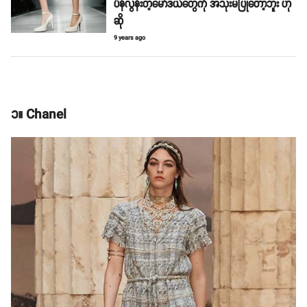
ပိန်လွန်းတဲ့မော်ဒယ်တွေကို အသုံးမပြုတော့ဘူး ဟု
ဆို
9 years ago
၁။ Chanel