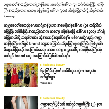
ကမ္ဘာ့အဝတ်အထည်လောကရဲ့တန်ဖိုးဟာ အမေရိကန်ဒေါ်လာ (၃) ထရီလီယံခန့်ရှိပြီး တန်ဖိုး
ကြီးအထည်လောက ကတော့ ခန့်မှန်းခြေ ဒေါ်လာ (၃၀၀) ဘီလျံခန့်ရှိတယ်လို့ သိရပါတယ်။
9 years ago
ကမ္ဘာ့အဝတ်အထည်လောကရဲ့တန်ဖိုးဟာ အမေရိကန်ဒေါ်လာ (၃) ထရီလီယံ
ခန့်ရှိပြီး တန်ဖိုးကြီးအထည်လောက ကတော့ ခန့်မှန်းခြေ ဒေါ်လာ (၃၀၀) ဘီလျံ
ခန့်ရှိတယ်လို့ သိရပါတယ်။ အံ့အားသင့်စရာပါပဲနော်။ မဒီလေးတို့လည်း ကမ္ဘာ့
တန်ဖိုးကြီး ဖက်ရှင် brand တွေအကြောင်း သိဖူးကြားဖူးနေကြပြီး ဖြစ်မှာပါ။
ဒီနေ့ဖော်ပြမယ့် အကြောင်းအရာ လေးကတော့ ကမ္ဘာပေါ်မှာ တန်ဖိုးအကြီးဆုံး
ဖက်ရှင် brand တွေ အကြောင်းပဲဖြစ်ပါတယ်နော်။
Fashion & Beauty
၆၉ ကြိမ်မြောက် အမ်မီဆုပေးပွဲက အလှဆုံး
ဖက်ရှင်များ
9 years ago
Fashion & Beauty
ကမ္ဘာကျော်ပြင်သစ် ဖက်ရှင်ကုမ္မဏီကြီး (၂) ခုက