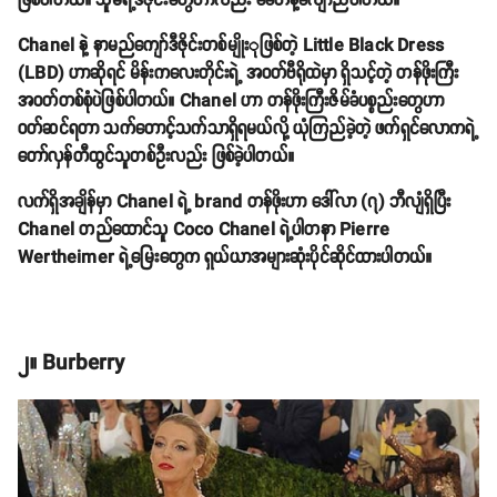
ဖြစ်ပါတယ်။ သူမရဲ့ဒီဇိုင်းတွေဟာလည်း ခေတ်နဲ့လျော်ညီပါတယ်။
Chanel နဲ့ နာမည်ကျော်ဒီဇိုင်းတစ်မျိုးုဖြစ်တဲ့ Little Black Dress
(LBD) ဟာဆိုရင် မိန်းကလေးတိုင်းရဲ့ အဝတ်ဗီရိုထဲမှာ ရှိသင့်တဲ့ တန်ဖိုးကြီး
အဝတ်တစ်စုံပဲဖြစ်ပါတယ်။ Chanel ဟာ တန်ဖိုးကြီးဇိမ်ခံပစ္စည်းတွေဟာ
ဝတ်ဆင်ရတာ သက်တောင့်သက်သာရှိရမယ်လို့ ယုံကြည်ခဲ့တဲ့ ဖက်ရှင်လောကရဲ့
တော်လှန်တီထွင်သူတစ်ဦးလည်း ဖြစ်ခဲ့ပါတယ်။
လက်ရှိအချိန်မှာ Chanel ရဲ့ brand တန်ဖိုးဟာ ဒေါ်လာ (၇) ဘီလျံရှိပြီး
Chanel တည်ထောင်သူ Coco Chanel ရဲ့ပါတနာ Pierre
Wertheimer ရဲ့မြေးတွေက ရှယ်ယာအများဆုံးပိုင်ဆိုင်ထားပါတယ်။
၂။ Burberry