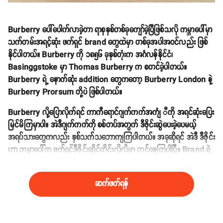
Burberry ပေါ်ပေါက်လာခဲ့တာ ရာစုနှစ်တစ်ခုကျော်ခဲ့ပြီဖြစ်သလို ကမ္ဘာပေါ်မှာ
သက်တမ်းအရင့်ဆုံး ဖက်ရှင် brand တွေထဲမှာ တစ်ခုအပါအဝင်လည်း ဖြစ်
နိုင်ပါတယ်။ Burberry ကို ၁၈၅၆ ခုနှစ်တုံးက အင်္ဂလန်နိုင်ငံ၊
Basinggstoke မှာ Thomas Burberry က စတင်ခဲ့ပါတယ်။
Burberry ရဲ့ နောက်ဆုံး addition တွေကတော့ Burberry London နဲ့
Burberry Prorsum တို့ပဲ ဖြစ်ပါတယ်။
Burberry လို့ပြောလိုက်ရင် ကာကီရောင်ဂျက်ကက်အင်္ကျ ီကို အရင်ဆုံးပြေး
မြင်မိကြမှာပါ။ အဲဒီဂျက်ကက်ကို စစ်တပ်အတွက် ဒီဇိုင်းဆွဲပေးခဲ့ပေမယ့်
အရပ်သားတွေကလည်း နှစ်သက်သဘောကျကြပါတယ်။ အခုဆိုရင် အဲဒီ ဒီဇိုင်း
ဟာ ကမ္ဘာပေါ်က ဖက်ရှင်ဒီဇိုင်းဆိုင်တိုင်းလိုလိုမှာ တင်နေကြပါပြီ။ Brand ရဲ့
တန်ဖိုးက ခန့်မှန်းခြေ (၃.၄) ဘီလျံခန့်ရှိပါတယ်။
ဆက်ဖတ်ရန်