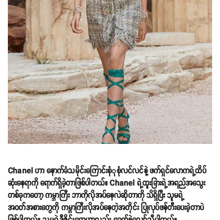
Chanel ဟာ နောက်ခံသမိုင်းကြောင်းစုံုစုံလင်လင်နဲ့ ဖက်ရှင်လောကရဲ့ထိပ်
ဆုံးနေရာကို ရောက်ရှိခဲ့တာဖြစ်ပါတယ်။ Chanel ရဲ့ထူးခြားရဲ့အရည်အသွေး
တစ်ခုကတော့ ကမ္ဘာကြီး ဘာကိုလိုအပ်နေလဲဆိုတာကို သိရှိပြီး သူမရဲ့
အဝတ်အစားတွေကို ကမ္ဘာကြီးလိုအပ်နေတဲ့အတိုင်း ပြုလုပ်ဖန်တီးပေးခဲ့တာပဲ