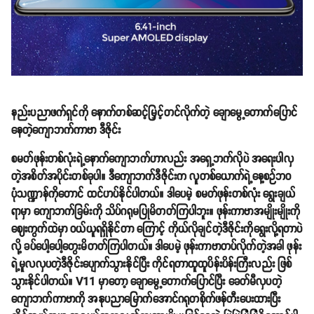
နည်းပညာဖက်ရှင်ကို နောက်တစ်ဆင့်မြှင့်တင်လိုက်တဲ့ ချောမွေ့တောက်ပြောင်
နေတဲ့ကျောဘက်ကာဗာ ဒီဇိုင်း
စမတ်ဖုန်းတစ်လုံးရဲ့နောက်ကျောဘက်ဟာလည်း အရှေ့ဘက်လိုပဲ အရေးပါလှ
တဲ့အစိတ်အပိုင်းတစ်ခုပါ။ ဒီကျောဘက်ဒီဇိုင်းက လူတစ်ယောက်ရဲ့နေ့စဉ်ဘဝ
ပုံသဏ္ဍာန်ကိုတောင် ထင်ဟပ်နိုင်ပါတယ်။ ဒါပေမဲ့ စမတ်ဖုန်းတစ်လုံး ရွေးချယ်
ရာမှာ ကျောဘက်ခြမ်းကို သိပ်ဂရုမပြုမိတတ်ကြပါဘူး။ ဖုန်းကာဗာအမျိုးမျိုးကို
ဈေးကွက်ထဲမှာ ဝယ်ယူရရှိနိုင်တာ ကြောင့် ကိုယ်လိုချင်တဲ့ဒီဇိုင်းကိုရွေးလို့ရတာပဲ
လို့ ခပ်ပေါ့ပေါ့တွေးမိတတ်ကြပါတယ်။ ဒါပေမဲ့ ဖုန်းကာဗာတပ်လိုက်တဲ့အခါ ဖုန်း
ရဲ့မူလလှပတဲ့ဒီဇိုင်းပျောက်သွားနိုင်ပြီး ကိုင်ရတာထူထူပိန်းပိန်းကြီးလည်း ဖြစ်
သွားနိုင်ပါတယ်။ V11 မှာတော့ ချောမွေ့တောက်ပြောင်ပြီး ခေတ်မီလှပတဲ့
ကျောဘက်ကာဗာကို အနုပညာမြောက်အောင်ဂရုတစိုက်ဖန်တီးပေးထားပြီး