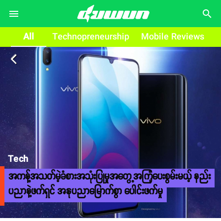
search
All
Technopreneurship
Mobile Reviews
arrow_back_ios
Tech
အကန့်အသတ်မဲ့ခံစားအသုံးပြုမှုအတွေ့အကြုံပေးစွမ်းမယ့် နည်း
ပညာနဲ့ဖက်ရှင် အနုပညာမြောက်စွာ ပေါင်းဖက်မှု