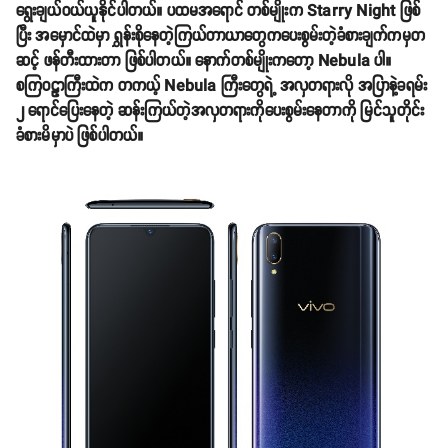
ရွေးချယ်ဝယ်ယူနိုင်ပါတယ်။ ပထမအရောင် တစ်မျိုးက Starry Night ဖြစ်
ပြီး အမှောင်ထဲမှာ ရွှန်းစိုနေတဲ့ကြယ်တာယာတွေကပေးစွမ်းတဲ့ခံစားချက်ကမှတ
ဆင့် ဖန်တီးထားတာ ဖြစ်ပါတယ်။ နောက်တစ်မျိုးကတော့ Nebula ပါ။
စကြဝဠာကြီးထဲက တကယ့် Nebula ကြီးတွေရဲ့ အလှတရားလို အပြာနဲ့ခရမ်း
၂ ရောင်ပြေးနေတဲ့ ဆန်းကြယ်တဲ့အလှတရားကိုပေးစွမ်းနေတာကို မြင်သူတိုင်း
ခံစားမိမှာပဲ ဖြစ်ပါတယ်။