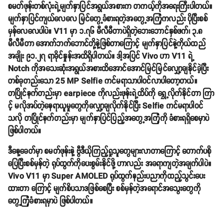
စမတ်ဖုန်းတစ်လုံးရဲ့မျက်နှာပြင်အရွယ်အစားက တကယ့်ကိုအရေးကြီးပါတယ်။
မျက်နှာပြင်ကျယ်လေလေ မြင်တွေ့ခံစားရတဲ့အတွေ့အကြုံကလည်း ပိုပြီးစစ်
မှန်လေလေပါပဲ။ V11 မှာ ၁.၇၆ မီလီမီတာပဲရှိတဲ့ဘေးဘောင်နှစ်ဖက်၊ ၃.၈
မီလီမီတာ အောက်ဘက်ဘောင်တို့နဲ့ဖြစ်တာကြောင့် မျက်နှာပြင်နဲ့ကိုယ်ထည်
အချိုး ၉၁.၂၇ ရာခိုင်နှုန်းအထိရှိပါတယ်။ ဒါ့အပြင် Vivo ဟာ V11 ရဲ့
Notch ကိုအသေးဆုံးအရွယ်အစားထိအောင်အောင်မြင်မြင်လျှော့ချနိုင်ခဲ့ပြီး
တစ်ခုတည်းသော 25 MP Selfie ကင်မရာသာပါဝင်လာပါတော့တယ်။
တပြိုင်နက်တည်းမှာ earpiece ကိုလည်းဖုန်းရဲ့ထိပ်ကို ရွှေ့လိုက်နိုင်တာ ကြာ
င့် မလိုအပ်တဲ့နေရာယူမှုတွေကိုလျှော့ချလိုက်နိုင်ပြီး Selfie ကင်မရာပါဝင်
သလို တပြိုင်နက်တည်းမှာ မျက်နှာပြင်ပြည့်အတွေ့အကြုံကို ခံစားရရှိစေမှာပဲ
ဖြစ်ပါတယ်။
ဒီနေ့ခေတ်မှာ စမတ်ဖုန်းနဲ့ ဗွီဒီယိုကြည့်ရှုသူတွေများလာတာကြောင့် တောက်ပစို
ပြေပြီးစစ်မှန်တဲ့ ရုပ်ထွက်ကိုပေးစွမ်းနိုင်ဖို့ ဟာလည်း အခရာကျတဲ့အချက်ပါပဲ။
Vivo V11 မှာ Super AMOLED ရုပ်ထွက်နည်းပညာကိုထည့်သွင်းပေး
ထားတာ ကြောင့် မျက်စိပသာဒဖြစ်စေပြီး စစ်မှန်တဲ့အရောင်အသွေးတွေကို
တွေ့ကြုံခံစားရမှာပဲ ဖြစ်ပါတယ်။