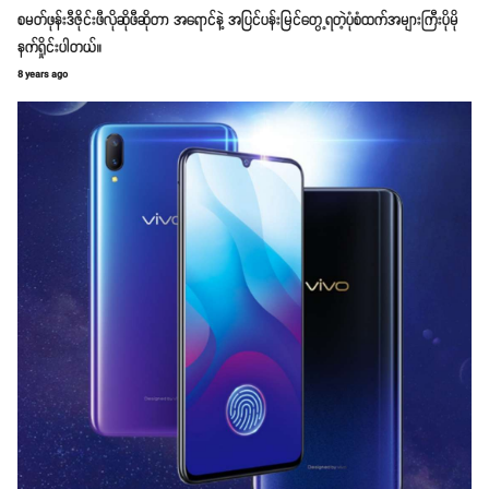
စမတ်ဖုန်းဒီဇိုင်းဖီလိုဆိုဖီဆိုတာ အရောင်နဲ့ အပြင်ပန်းမြင်တွေ့ရတဲ့ပုံစံထက်အများကြီးပိုမို
နက်ရှိုင်းပါတယ်။
8 years ago