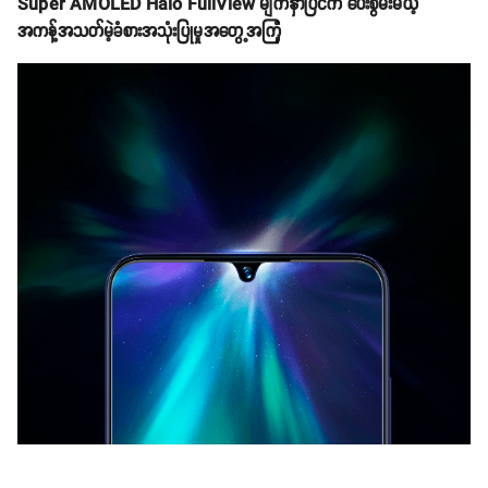
Super AMOLED Halo FullView မျက်နှာပြင်က ပေးစွမ်းမယ့်
အကန့်အသတ်မဲ့ခံစားအသုံးပြုမှုအတွေ့အကြုံ