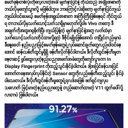
စမတ်ဖုန်းတစ်လုံးကိုလေ့လာတဲ့အခါ မျက်နှာပြင်နဲ့ ကိုယ်ထည် အချိုးအစားကို
ဘယ်လိုမှကျော်သွားလို့ မဖြစ်ပါဘူး။ ဘာကြောင့်လဲဆိုတော့ မျက်နှာပြင်ကျယ်
ကျယ်ပါဝင်ပေမယ့် စမတ်ဖုန်းအရွယ်အစားက အကြီးကြီးဖြစ်နေရင် ကိုင်တွယ်
ရ တာဘယ်လိုမှသက်သောင့်သက်သာရှိမှာမဟုတ်လို့ပါ။ Vivo ကတော့ ဒီ
အချက်ကိုအထူးဂရုစိုက်ပြီး ကျယ်ပြန့်တဲ့ မျက်နှာပြင်နဲ့အတူ လက်ထဲမှာ
သက်သောင့်သက်သာကိုင်ထားလို့ရတဲ့ ဒီဇိုင်းမျိုးဖြစ်အောင်၊ တပြိုင်တည်းမှာပဲ
ဒီနေ့ခေတ် နည်းပညာမြင့်စမတ်ဖုန်းတွေရဲ့လုပ်ဆောင်ချက်တွေလည်းပါဝင်နေ
အောင် ဆန်းသစ်တီထွင်မှုရှိရှိ ဖန်တီးလိုက်နိုင်ပါတယ်။ ဒီလိုတီထွင်ဖန်တီးမှုက
နေတဆင့် ရှုပ်ထွေးလှတဲ့နည်းပညာအခက်အခဲတွေကိုကျော်လွှားကာ In
Display Fingerprint ကိုထည့်သွင်းနိုင်ခဲ့ပါတယ်။ ဒါ့အပြင်ဖန်သားပြင်
အောက်ကနေအလုပ်လုပ်နိုင်တဲ့ Sensor တွေကိုလည်းဖန်တီးထည့်သွင်း နိုင်ခဲ့
ပါသေးတယ်။ ဒီလိုတီထွင်ဖန်တီးမှုတွေရဲ့ရလဒ်အဖြစ် ဖက်ရှင်ကျလှပ
သလောက် မြင့်မားတဲ့နည်းပညာတွေနဲ့ တည်ဆောက်ထားတဲ့ V11 ထွက်ပေါ်လို့
လာတာပဲ ဖြစ်ပါတယ်။