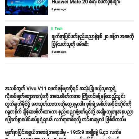
Huawei Mate 20 စီးရီး စမတ်ဖုန်းများ
8 years ago
Tech
မျက်နှာပြင်ဖတ်နည်းပညာနဲ့နှစ် ၂၀ ခန့်က အဖေကို
ပြန်သတ်သူကို ဖမ်းဆီး
8 years ago
အသစ်ထွက် Vivo V11 စမတ်ဖုန်းမှာဆိုရင် အသုံးပြုမယ့်သူတွေရဲ့
လိုအပ်ချက်တွေအားလုံးကို အသေးစိတ်ကအစ ကြိုတင်ခန့်မှန်းထည့်သွင်း
တွက်ချက်နိုင်ဖို့ အားထုတ်ထားတာကိုတွေ့ရမှာပါ။ ဖုန်းရဲ့အစိတ်အပိုင်းတိုင်းကို
ဂရုတစိုက် ချိန်ဆဖန်တီးထားကာ နည်းပညာနဲ့ဖက်ရှင်တို့ အချိုးကျကျအနုပညာ
မြောက်စွာပေါင်းစပ်မှုရဲ့ရလဒ် လက်ရာတစ်ခုလို့ တင်စားရမှာပဲ ဖြစ်ပါတယ်။
မျက်နှာပြင်အရွယ်အစားရဲ့အရေးပါမှု - 19:5:9 အချိုးနဲ့ ၆.၄၁ လက်မ