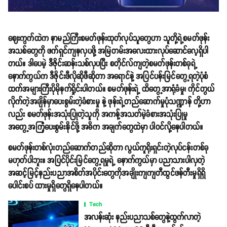
ဈေးကွက်ထဲက နာမည်ကြီးစမတ်ဖုန်းထုတ်လုပ်သူတွေဟာ သူတို့ရဲ့စမတ်ဖုန်း
အသစ်တွေကို ဖက်ရှင်ကျနလှပဖို့ အမြဲတမ်းအလေးထားလုပ်ဆောင်လေ့ရှိပါ
တယ်။ ဒါပေမဲ့ ဒီဇိုင်းဆန်းသစ်လှပပြီး စတိုင်လ်ကျတဲ့စမတ်ဖုန်းတစ်ခုရဲ့
နောက်ကွယ်က ဒီဇိုင်းဖီလိုဆိုဖီဆိုတာ အရောင်နဲ့ အပြင်ပန်းမြင်တွေ့ရတဲ့ပုံစံ
ထက်အများကြီးပိုမိုနက်ရှိုင်းပါတယ်။ စမတ်ဖုန်းရဲ့ ထိတွေ့အာရုံခံမှု၊ ကိုင်တွယ်
လိုက်တဲ့အချိန်မှာပေးစွမ်းတဲ့ခံစားမှု နဲ့ ဖုန်းရဲ့တည်ဆောက်မှုပုံသဏ္ဍာန် တို့ဟာ
လည်း စမတ်ဖုန်းအသုံးပြုတဲ့သူကို အကန့်အသတ်မဲ့ခံစားအသုံးပြုမှု
အတွေ့အကြုံပေးစွမ်းနိုင်ဖို့ အဓိက အချက်တွေထဲမှာ ပါဝင်လို့နေပါတယ်။
စမတ်ဖုန်းတစ်လုံးတည်ဆောက်တည်ဆိုတာ လွယ်ကူရိုးရှင်းတဲ့လုပ်ငန်းတစ်ခု
မဟုတ်ပါဘူး။ အပြင်ပိုင်းမြင်တွေ့ရမှုရဲ့ နောက်ကွယ်မှာ ပညာသားပါလှတဲ့
အဆင့်မြင့်နည်းပညာအစိတ်အပိုင်းတွေကိုအချိုးကျကျတီထွင်ဖန်တီးမှုရှိရှိ
ပေါင်းစပ် ထားမှုရှိတွေရှိနေပါတယ်။
Tech
အလန်းဆုံး နည်းပညာသစ်တွေနဲ့ထွက်လာတဲ့