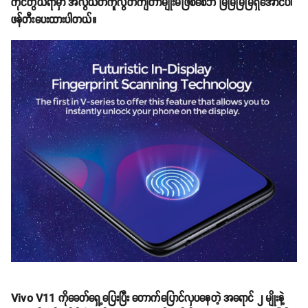
ကိုင်တွယ်ရာမှာ အလွယ်တကူလွတ်ကျတာမျိုးမဖြစ်စေဘဲ မြဲမြဲမြံမြံရှိအောင်ပါ
ဖန်တီးပေးထားပါတယ်။
Vivo V11 ကိုခေတ်ရှေ့ပြေးပြီး တောက်ပြောင်လှပနေတဲ့ အရောင် ၂ မျိုးနဲ့