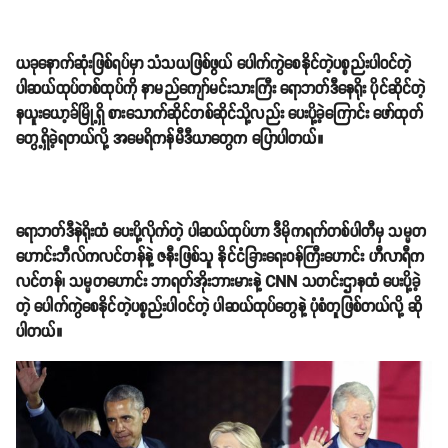
ယခုနောက်ဆုံးဖြစ်ရပ်မှာ သံသယဖြစ်ဖွယ် ပေါက်ကွဲစေနိုင်တဲ့ပစ္စည်းပါဝင်တဲ့
ပါဆယ်ထုပ်တစ်ထုပ်ကို နာမည်ကျော်မင်းသားကြီး ရောဘတ်ဒီနေရိုး ပိုင်ဆိုင်တဲ့
နယူးယော့ခ်မြို့ရှိ စားသောက်ဆိုင်တစ်ဆိုင်သို့လည်း ပေးပို့ခဲ့ကြောင်း ဖော်ထုတ်
တွေ့ရှိခဲ့ရတယ်လို့ အမေရိကန်မီဒီယာတွေက ပြောပါတယ်။
ရောဘတ်ဒီနဲရိုးထံ ပေးပို့လိုက်တဲ့ ပါဆယ်ထုပ်ဟာ ဒီမိုကရက်တစ်ပါတီမှ သမ္မတ
ဟောင်းဘီလ်ကလင်တန်နဲ့ ဇနီးဖြစ်သူ နိုင်ငံခြားရေးဝန်ကြီးဟောင်း ဟီလာရီက
လင်တန်၊ သမ္မတဟောင်း ဘာရတ်အိုးဘားမားနဲ့ CNN သတင်းဌာနထံ ပေးပို့ခဲ့
တဲ့ ပေါက်ကွဲစေနိုင်တဲ့ပစ္စည်းပါဝင်တဲ့ ပါဆယ်ထုပ်တွေနဲ့ ပုံစံတူဖြစ်တယ်လို့ ဆို
ပါတယ်။