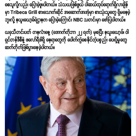
စေသူလို့လည်း ပြောခဲ့ဖူးပါတယ်။ သံသယဖြစ်ဖွယ် ပါဆယ်ထုပ်ရောက်ရှိလာချိန်
မှာ Tribeca Grill စားသောက်ဆိုင် အဆောက်အအုံမှာ စားသုံးသူတွေ ရှိမနေခဲ့
ဘူးလို့ နယူးယော့ခ်ရဲဌာနက ပြောခဲ့ကြောင်း NBC သတင်းမှာ ဖော်ပြပါတယ်။
ယခုသီတင်းပတ် တနင်္လာနေ့ (အောက်တိုဘာ ၂၂ ရက်) မှစပြီး နယူးယော့ခ်၊ ဝါ
ရှင်တန်ဒီစီနဲ့ ဖလော်ရီဒါရှိ နေရာတွေကို ပေါက်ကွဲစေနိုင်တဲ့ပစ္စည်း ပေးပို့မှုတွေ
ဆက်တိုက်ဖြစ်ပွားနေခဲ့ပါတယ်။