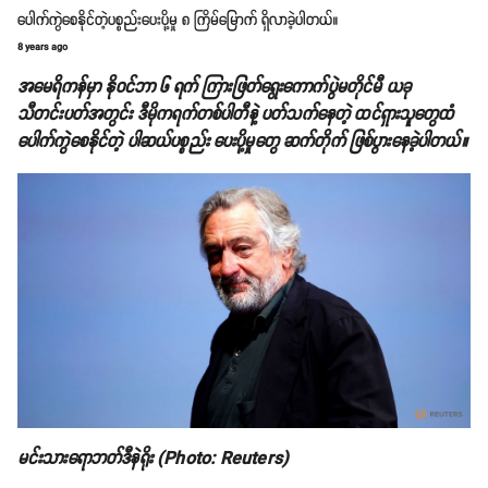
ပေါက်ကွဲစေနိုင်တဲ့ပစ္စည်းပေးပို့မှု ၈ ကြိမ်မြောက် ရှိလာခဲ့ပါတယ်။
8 years ago
အမေရိကန်မှာ နိုဝင်ဘာ ၆ ရက် ကြားဖြတ်ရွေးကောက်ပွဲမတိုင်မီ ယခု
သီတင်းပတ်အတွင်း ဒီမိုကရက်တစ်ပါတီနဲ့ ပတ်သက်နေတဲ့ ထင်ရှားသူတွေထံ
ပေါက်ကွဲစေနိုင်တဲ့ ပါဆယ်ပစ္စည်း ပေးပို့မှုတွေ ဆက်တိုက် ဖြစ်ပွားနေခဲ့ပါတယ်။
မင်းသားရောဘတ်ဒီနဲရိုး (Photo: Reuters)