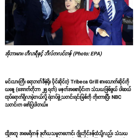
အိုဘားမား၊ ဟီလာရီနှင့် ဘီလ်ကလင်တန် (Photo: EPA)
မင်းသားကြီး ရောဘတ်ဒီနဲရိုး ပိုင်ဆိုင်တဲ့ Tribeca Grill စားသောက်ဆိုင်ကို
ယနေ့ (အောက်တိုဘာ ၂၅ ရက်) မနက်အစောပိုင်းက သံသယဖြစ်ဖွယ် ပါဆယ်
ထုပ်ရောက်ရှိလာခဲ့တယ်လို့ ရဲတပ်ဖွဲ့သတင်းရင်းမြစ်ကို ကိုးကားပြီး NBC
သတင်းက ဖော်ပြပါတယ်။
ထို့အတူ အမေရိကန် ဒုတိယသမ္မတဟောင်း ဂျိုးဘိုင်ဒန်ထံသို့လည်း သံသယ