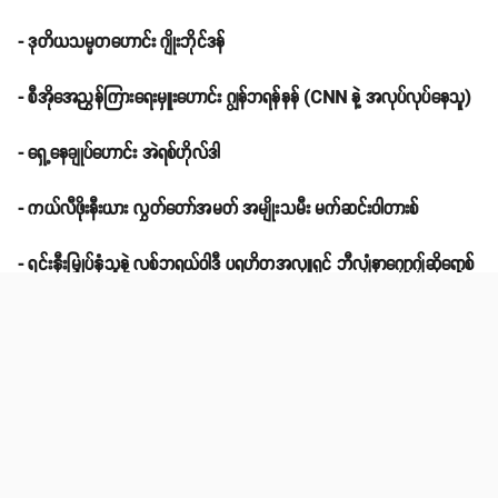
- ဒုတိယသမ္မတဟောင်း ဂျိုးဘိုင်ဒန်
- စီအိုအေညွှန်ကြားရေးမှူးဟောင်း ဂျွန်ဘရန်နန် (CNN နဲ့ အလုပ်လုပ်နေသူ)
- ရှေ့နေချုပ်ဟောင်း အဲရစ်ဟိုလ်ဒါ
- ကယ်လီဖိုးနီးယား လွှတ်တော်အမတ် အမျိုးသမီး မက်ဆင်းဝါတားစ်
- ရင်းနှီးမြှုပ်နှံသူနဲ့ လစ်ဘရယ်ဝါဒီ ပရဟိတအလှူရှင် ဘီလျံနာဂျော့ဂျ်ဆိုရော့စ်
- ဟောလိဝုဒ်မင်းသားကြီး ရောဘတ်ဒီနဲရိုး
-
နောက်ဆက်တွဲသတင်းဖတ်ရှုရန်
Source: BBC, CNN, Business Insider, NBC