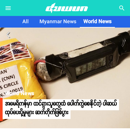
search
All
Myanmar News
World News
arrow_back_ios
World News
အမေရိကန်မှာ ထင်ရှားသူတွေထံ ပေါက်ကွဲစေနိုင်တဲ့ ပါဆယ်
ထုပ်ပေးပို့မှုများ ဆက်တိုက်ဖြစ်ပွား