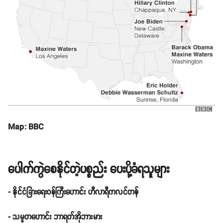
Map: BBC
ပေါက်ကွဲစေနိုင်တဲ့ပစ္စည်း ပေးပို့ခံရသူများ
- နိုင်ငံခြားရေးဝန်ကြီးဟောင်း ဟီလာရီကလင်တန်
- သမ္မတဟောင်း ဘာရတ်အိုဘားမား