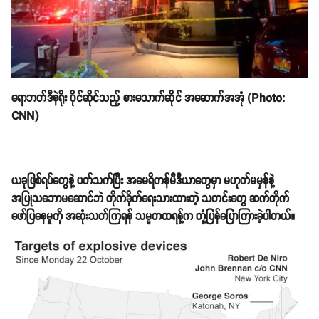
ရောဘတ်ဒီနဲရိုး ပိုင်ဆိုင်သည့် စားသောက်ဆိုင် အဆောက်အအုံ (Photo:
CNN)
ယခုဖြစ်ရပ်တွေနဲ့ ပတ်သက်ပြီး အမေရိကန်မီဒီယာတွေမှာ မဟုတ်မမှန်နဲ့
အပြုသဘောမဆောင်ဘဲ တိုက်ခိုက်ရေးသားထားတဲ့ သတင်းတွေ ဆက်တိုက်
ဖော်ပြနေမှုကို အဆုံးသတ်ကြရန် သမ္မတထရန့်က တုံ့ပြန်ပြောကြားခဲ့ပါတယ်။