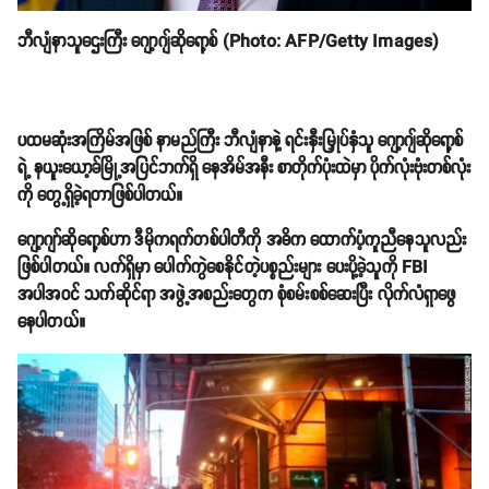
ဘီလျံနာသူဌေးကြီး ဂျော့ဂျ်ဆိုရော့စ် (Photo: AFP/Getty Images)
ပထမဆုံးအကြိမ်အဖြစ် နာမည်ကြီး ဘီလျံနာနဲ့ ရင်းနှီးမြှုပ်နှံသူ ဂျော့ဂျ်ဆိုရော့စ်
ရဲ့ နယူးယော့ခ်မြို့အပြင်ဘက်ရှိ နေအိမ်အနီး စာတိုက်ပုံးထဲမှာ ပိုက်လုံးဗုံးတစ်လုံး
ကို တွေ့ရှိခဲ့ရတာဖြစ်ပါတယ်။
ဂျော့ဂျာ်ဆိုရော့စ်ဟာ ဒီမိုကရက်တစ်ပါတီကို အဓိက ထောက်ပံ့ကူညီနေသူလည်း
ဖြစ်ပါတယ်။ လက်ရှိမှာ ပေါက်ကွဲစေနိုင်တဲ့ပစ္စည်းများ ပေးပို့ခဲ့သူကို FBI
အပါအဝင် သက်ဆိုင်ရာ အဖွဲ့အစည်းတွေက စုံစမ်းစစ်ဆေးပြီး လိုက်လံရှာဖွေ
နေပါတယ်။