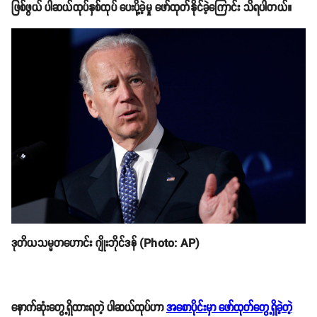
ဖြစ်ဖွယ် ပါဆယ်ထုပ်နှစ်ထုပ် ပေးပို့ခဲ့မှု ဖော်ထုတ်နိုင်ခဲ့ကြောင်း သိရပါတယ်။
ဒုတိယသမ္မတဟောင်း ဂျိုးဘိုင်ဒန် (Photo: AP)
နောက်ဆုံးတွေ့ရှိထားရတဲ့ ပါဆယ်ထုပ်ဟာ
အစောပိုင်းမှာ ဖော်ထုတ်တွေ့ရှိခဲ့တဲ့