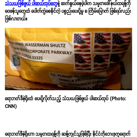
သံသယဖြစ်ဖွယ် ပါဆယ်ထုပ်တွေ
နဲ့ ဆက်နွယ်နေခဲ့ပါက သမ္မတဒေါ်နယ်ထရန့်ကို
ဝေဖန်သူတွေထံ ပေါက်ကွဲစေနိုင်တဲ့ ပစ္စည်းပေးပို့မှု ၈ ကြိမ်မြောက် ဖြစ်ရပ်လည်း
ဖြစ်လာတယ်။
ရောဘတ်ဒီနဲရိုးထံ ပေးပို့လိုက်သည့် သံသယဖြစ်ဖွယ် ပါဆယ်ထုပ် (Photo:
CNN)
ရောဘတ်ဒီနဲရိုးဟာ သမ္မတထရန့်ကို ဆန့်ကျင်သူဖြစ်ပြီး နိုင်ငံကိုဘေးဒုက္ခရောက်