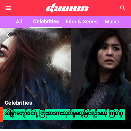
search
All
Celebrities
Film & Series
Music
arrow_back_ios
Celebrities
အိန္ဒြာကျော်ဇင်ရဲ့ ကြိုးစားအားထုတ်မှုတွေမြင်ရဦးမယ့် ကြတ်ဂူ