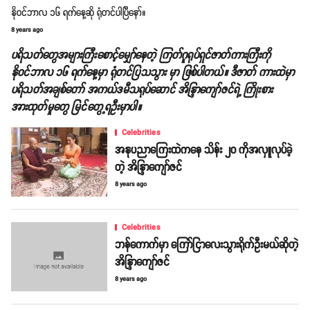
နိုဝင်ဘာလ ၁၆ ရက်နေ့ဆို ရုံတင်ပါပြီနော်။
8 years ago
ပရိသတ်တွေအများကြီးစောင့်မျှော်နေတဲ့ ကြတ်ဂူရုပ်ရှင်ဇာတ်ကားကြီးကို
နိုဝင်ဘာလ ၁၆ ရက်နေ့မှာ ရုံတင်ပြသသွား မှာ ဖြစ်ပါတယ်။ ဒီဇာတ် ကားထဲမှာ
ပရိသတ်အချစ်တော် အကယ်ဒမီသရုပ်ဆောင် အိန္ဒြာကျော်ဇင်ရဲ့ ကြိုးစား
အားထုတ်မှုတွေ မြင်တွေ့ရဦးမှာပါ။
Celebrities
အနုပညာကြေးထဲကနေ သိန်း ၂၀ ကိုအလှူလုပ်ခဲ့
တဲ့ အိန္ဒြာကျော်ဇင်
8 years ago
Celebrities
ဘန်ကောက်မှာ ကြော်ငြာလေးသွားရိုက်ဦးမယ်ဆိုတဲ့
အိန္ဒြာကျော်ဇင်
8 years ago