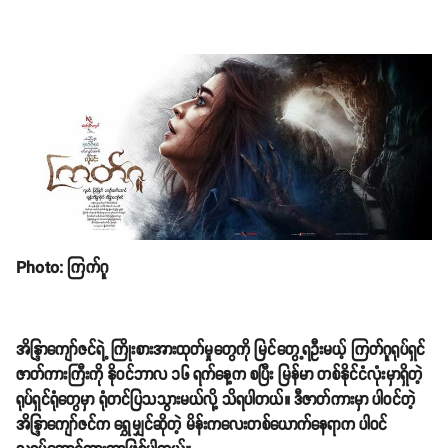
Photo: ကြက်ဂူ
အိန္ဒြာကျော်ဇင်ရဲ့ ကြိုးစားအားထုတ်မှုတွေကို မြင်တွေ့ရဦးမယ့် ကြတ်ဂူရုပ်ရှင်
ဇာတ်ကားကြီးကို နိုဝင်ဘာလ ၁၆ ရက်နေ့က စပြီး မြန်မာ တစ်နိုင်ငံလုံးမှာရှိတဲ့
ရုပ်ရှင်ရုံတွေမှာ ရုံတင်ပြသသွားမယ်လို့ သိရပါတယ်။ ဒီဇာတ်ကားမှာ ပါဝင်တဲ့
အိန္ဒြာကျော်ဇင်က ရွှေမျှင်ဆိုတဲ့ မိန်းကလေးတစ်ယောက်နေရာက ပါဝင်