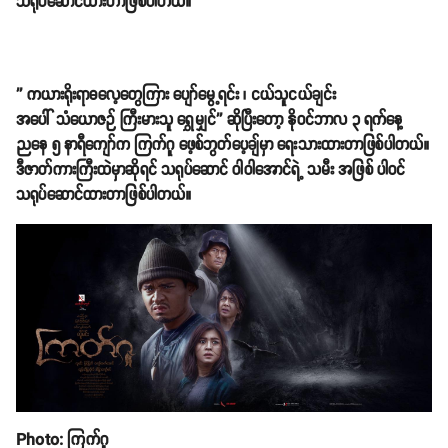
သရုပ်ဆောင်ထားတာဖြစ်ပါတယ်။
'' ကယားရိုးရာဓလေ့တွေကြား ပျော်မွေ့ရင်း ၊ ငယ်သူငယ်ချင်း
အပေါ် သံယောဇဉ် ကြီးမားသူ ရွှေမျှင်'' ဆိုပြီးတော့ နိုဝင်ဘာလ ၃ ရက်နေ့
ညနေ ၅ နာရီကျော်က ကြက်ဂူ ဖေ့စ်ဘွတ်ပေ့ချ်မှာ ရေးသားထားတာဖြစ်ပါတယ်။
ဒီဇာတ်ကားကြီးထဲမှာဆိုရင် သရုပ်ဆောင် ဝါဝါအောင်ရဲ့ သမီး အဖြစ် ပါဝင်
သရုပ်ဆောင်ထားတာဖြစ်ပါတယ်။
Photo: ကြက်ဂူ