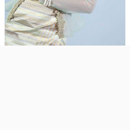
အိန္ဒြာကျော်ဇင်ဟာ ၁၉၉၆ တစ်ခုနှစ်ထဲမှာပဲ MISS KOKKINE & MISS
CHRISTMAS ၂ဆုလုံး ရထားတဲ့ Miss ၁ ဦးဖြစ်ခဲ့ဖူးပါတယ်။ သူမဟာ
အနုပညာလောကထဲမှာ အောင်မြင်တဲ့ သရုပ်ဆောင်တစ်ဦးအဖြစ် ခိုင်မာစွာ
ရပ်တည်နေနိုင်သူ တစ်ဦးဖြစ်ပြီး ၂၀၀၄ ခုနှစ်မှာ "မျက်နှာများတဲ့
မိုးကောင်းကင်" ရုပ်ရှင်ဇာတ်ကား၊ ၂၀၁၇ခုနှစ်မှာ "ရင်ဘက်ထဲကဓား" တို့နဲ့
ဇာတ်ဆောင်ဆုတွေကို ပိုင်ဆိုင်နိုင်ခဲ့ သူပါ။