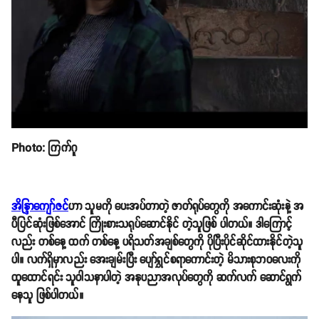
Photo: ကြက်ဂူ
အိန္ဒြာကျော်ဇင်
ဟာ သူမကို ပေးအပ်တာတဲ့ ဇာတ်ရုပ်တွေကို အကောင်းဆုံးနဲ့ အ
ပီပြင်ဆုံးဖြစ်အောင် ကြိုးစားသရုပ်ဆောင်နိုင် တဲ့သူဖြစ် ပါတယ်။ ဒါကြောင့်
လည်း တစ်နေ့ ထက် တစ်နေ့ ပရိသတ်အချစ်တွေကို ပိုပြီးပိုင်ဆိုင်ထားနိုင်တဲ့သူ
ပါ။ လက်ရှိမှာလည်း အေးချမ်းပြီး ပျော်ရွှင်စရာကောင်းတဲ့ မိသားစုဘဝလေးကို
ထူထောင်ရင်း သူဝါသနာပါတဲ့ အနုပညာအလုပ်တွေကို ဆက်လက် ဆောင်ရွက်
နေသူ ဖြစ်ပါတယ်။