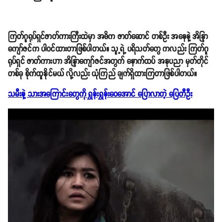
ကြတ်ဂူရုပ်ရှင်ဇာတ်ကားကြီးထဲမှာ အဓိက ဇာတ်ဆောင် တစ်ဦး အနေနဲ့ အိန္ဒြာ
ကျော်ဇင်က ပါဝင်ထားတာဖြစ်ပါတယ်။ သူ့ရဲ့ ပရိသတ်တွေ ကလည်း ကြတ်ဂူ
ရုပ်ရှင် ဇာတ်ကားဟာ အိန္ဒြာကျော်ဇင်အတွက် နောက်ထပ် အနုပညာ မှတ်တိုင်
တစ်ခု စိုက်ထူနိုင်မယ် လို့လည်း ယုံကြည် ချက်ရှိထားကြတာဖြစ်ပါတယ်။
သမီးနဲ့ သားအကြောင်းတွေကို ရွှန်းရွှန်းဝေအောင် ပြောလာတဲ့ ပြေတီဦး