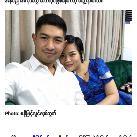
အနုပညာအလုပ်တွေ ဆက်လုပ်ဖြစ်နေတာကို တွေ့ရပါတယ်။
Photo: စန္ဒီမြင့်လွင်ဖေ့စ်ဘွတ်