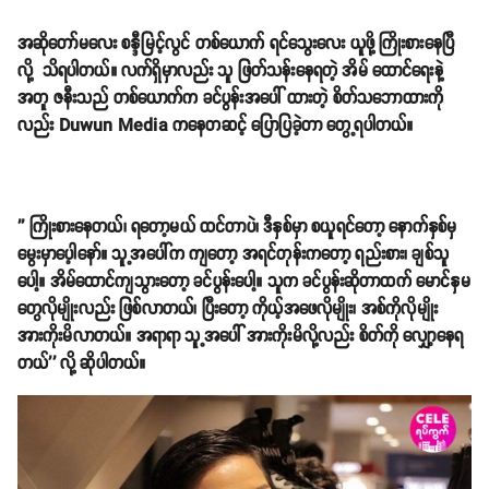
အဆိုတော်မလေး စန္ဒီမြင့်လွင် တစ်ယောက် ရင်သွေးလေး ယူဖို့ ကြိုးစားနေပြီ
လို့ သိရပါတယ်။ လက်ရှိမှာလည်း သူ ဖြတ်သန်းနေရတဲ့ အိမ် ထောင်ရေးနဲ့
အတူ ဇနီးသည် တစ်ယောက်က ခင်ပွန်းအပေါ် ထားတဲ့ စိတ်သဘောထားကို
လည်း Duwun Media ကနေတဆင့် ပြောပြခဲ့တာ တွေ့ရပါတယ်။
'' ကြိုးစားနေတယ်၊ ရတော့မယ် ထင်တာပဲ၊ ဒီနှစ်မှာ စယူရင်တော့ နောက်နှစ်မှ
မွေးမှာပေ့ါနော်။ သူ့အပေါ်က ကျတော့ အရင်တုန်းကတော့ ရည်းစား၊ ချစ်သူ
ပေါ့။ အိမ်ထောင်ကျသွားတော့ ခင်ပွန်းပေါ့။ သူက ခင်ပွန်းဆိုတာထက် မောင်နှမ
တွေလိုမျိုးလည်း ဖြစ်လာတယ်၊ ပြီးတော့ ကိုယ့်အဖေလိုမျိုး၊ အစ်ကိုလိုမျိုး
အားကိုးမိလာတယ်။ အရာရာ သူ့အပေါ် အားကိုးမိလို့လည်း စိတ်ကို လျှော့နေရ
တယ်'' လို့ ဆိုပါတယ်။