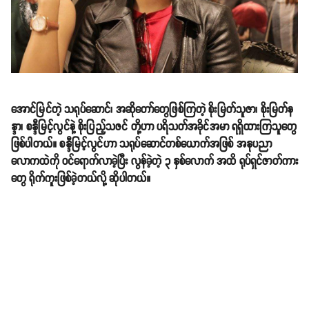
အောင်မြင်တဲ့ သရုပ်ဆောင်၊ အဆိုတော်တွေဖြစ်ကြတဲ့ စိုးမြတ်သူဇာ၊ စိုးမြတ်န
န္ဒာ၊ စန္ဒီမြင့်လွင်နဲ့ စိုးပြည့်သဇင် တို့ဟာ ပရိသတ်အခိုင်အမာ ရရှိထားကြသူတွေ
ဖြစ်ပါတယ်။ စန္ဒီမြင့်လွင်ဟာ သရုပ်ဆောင်တစ်ယောက်အဖြစ် အနုပညာ
လောကထဲကို ဝင်ရောက်လာခဲ့ပြီး လွန်ခဲ့တဲ့ ၃ နှစ်လောက် အထိ ရုပ်ရှင်ဇာတ်ကား
တွေ ရိုက်ကူးဖြစ်ခဲ့တယ်လို့ ဆိုပါတယ်။