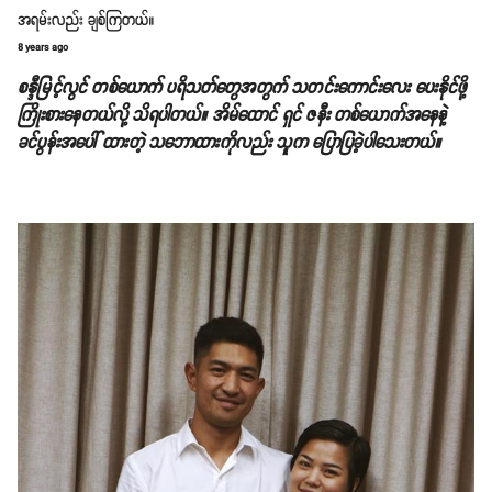
အရမ်းလည်း ချစ်ကြတယ်။
8 years ago
စန္ဒီမြင့်လွင် တစ်ယောက် ပရိသတ်တွေအတွက် သတင်းကောင်းလေး ပေးနိုင်ဖို့
ကြိုးစားနေတယ်လို့ သိရပါတယ်။ အိမ်ထောင် ရှင် ဇနီး တစ်ယောက်အနေနဲ့
ခင်ပွန်းအပေါ် ထားတဲ့ သဘောထားကိုလည်း သူက ပြောပြခဲ့ပါသေးတယ်။