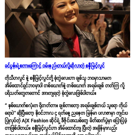
ခင်ပွန်းရဲ့စကားကြောင့် ဝမ်းနည်းတယ်လို့ဆိုလာတဲ့ စန္ဒီမြင့်လွင်
ကိုသီဟလွင် နဲ့ စန္ဒီမြင့်လွင်တို့ စုံတွဲလေးဟာ ချစ်သူ ဘဝမှာသာမက
အိမ်ထောင်ရှင်ဘဝမှာပါ တစ်ယောက်နဲ့ တစ်ယောက် အရမ်းချစ် တတ်ကြ လို့
ပရိသတ်တွေကတောင် အားကျရတဲ့ စုံတွဲလေးဖြစ်ပါတယ်။
'' နှစ်ယောက်စလုံးက ရိုတတ်တာ။ ချစ်တာတော့ အရမ်းချစ်တယ် သူရော ကိုယ်
ရောပဲ'' ဆိုပြီးတော့ နိုဝင်ဘာလ ၄ ရက်နေ့ ညနေက မြန်မာ ပလာဇာမှာ ကျင်းပ
ပြုလုပ်တဲ့ A|X Fashion ဆိုင်ရဲ့ ဒီဇိုင်းအသစ်တွေ မိတ်ဆက်ပွဲမှာ ပြောပြခဲ့
တာဖြစ်ပါတယ်။ စန္ဒီမြင့်လွင်ဟာ အိမ်ထောင်ကျ ပြီးတဲ့ အချိန်မှာလည်း