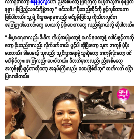
လက်ရှိမှာတော့
စန္ဒီမြင့်လွင်
ဟာ ညီအစ်မတွေ ဖြစ်ကြတဲ့ စိုးမြတ်သူဇာ၊ စိုးမြတ်
နန္ဒာ ၊ စိုးပြည့်သဇင်တို့နဲ့အတူ '' မင်းသမီး'' ပိုးထည်ဆိုင်ကို ဖွင့်လှစ်ထားတာ
ဖြစ်ပါတယ်။ သူ့ရဲ့ စီးပွားရေးမှာလည်း ခင်ပွန်းဖြစ်သူ ကိုသီဟလွင်က
အကြံဉာဏ်ကောင်းတွေ ပေးသလို ပံ့ပိုးပေးတာတွေ လည်းရှိတယ်လို့ ဆိုပါတယ်။
'' စီးပွားရေးကလည်း ဒီးဒီက ကိုယ့်အမျိုးတွေနဲ့ မောင်နှမတွေနဲ့ ပေါင်းဖွင့်တာဆို
တော့ ပိုးထည်ကလည်း လိုက်ဖက်တယ်၊ ဖွင့်ပါ ဆိုပြီးတော့ သူက အကုန် ပံ့ပိုး
ပေးတယ်။ ဒါပေမယ့် သူလည်း သူ့စီးပွားရေးနဲ့ သူဆိုတော့ အကုန်လုံးတော့ ဝင်
မပါနိုင်ဘူး။ အကြံလည်း ပေးပါတယ်။ ဒီဘက်မှာကလည်း ညီအစ်မတွေ
အကုန်စုပြီးဖွင့်တာဆိုတော့ အရမ်းကြီးလည်း မပေးဖြစ်ပါဘူး'' ဆက်လက် ပြော
ပြလာပါတယ်။