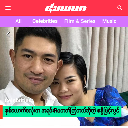
search
All
Celebrities
Film & Series
Music
arrow_back_ios
Celebrities
နှစ်ယောက်စလုံးက အရမ်းRoတတ်ကြတယ်ဆိုတဲ့ စန္ဒီမြင့်လွင်