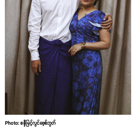
Photo: စန္ဒီမြင့်လွင်ဖေ့စ်ဘွတ်