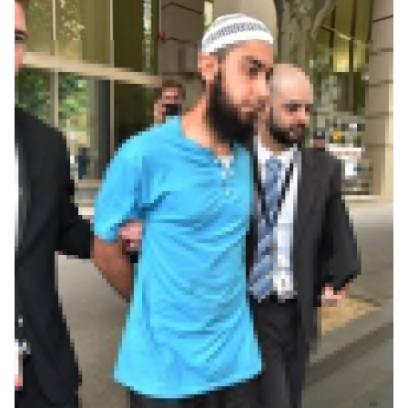
"သူတို့က လူအများကြီး စုဝေးကြတဲ့ နေရာတစ်ခုကို သေချာပေါက်ရှာနေကြတယ်၊
ဘာကြောင့်လဲဆိုတော့ လူများနိုင်သလောက် အများကြီးကို သတ်နိုင်မယ့်နေရာ
တစ်ခုကို သူတို့က ပစ်မှတ်ထားဖို့ ကြိုးစားနေကြတယ်" လို့ ရဲတပ်ဖွဲ့အကြီးအကဲက
သတင်းထောက်တွေကို ယနေ့ (နိုဝင်ဘာ ၂၀ ရက်) ပြောပါတယ်။
ယခု ဖမ်းဆီးလိုက်တဲ့ အမျိုးသားသုံးဦးဟာ တူရကီလူမျိုး သြစတြေးလျ
နိုင်ငံသားများ ဖြစ်ကြပြီး ၎င်းတို့အနက်နှစ်ဦးဟာ ညီအစ်ကိုတွေဖြစ်တယ်လို့
ရဲတပ်ဖွဲ့က ပြောပါတယ်။ ၎င်းတို့ကို မဲလ်ဘုန်းမြို့ အနောက်မြောက်ပိုင်းမှာ
ယနေ့ ပြုလုပ်ခဲ့တဲ့ စီးနင်းမှုအတွင်း ဖမ်းဆီးခဲ့ခြင်းဖြစ်ကြောင်း Reuters
သတင်းမှာ ဖော်ပြပါတယ်။