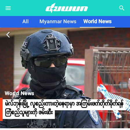
search
All
Myanmar News
World News
arrow_back_ios
World News
မဲလ်ဘုန်းမြို့ လူစည်းကားတဲ့နေရာမှာ အကြမ်းဖက်တိုက်ခိုက်ရန်
ကြံစည်သူများကို ဖမ်းဆီး