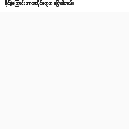
မဲလ်ဘုန်းမြို့ရှိ လူစည်းကားလေ့ရှိသည့် နေရာတစ်ခု
သြစတြေးလျမှာ သေနတ်ဥပဒေကို တင်းကျပ်စွာ သတ်မှတ်ပြဌာန်းထားပြီး
အော်တိုမတ်တစ်နဲ့ ဆီမီးအော်တိုမတ်တစ် အမျိုးအစား သေနတ်ပိုင်ဆိုင်မှုကို
တားမြစ်ပိတ်ပင်ထားပါတယ်။ သေနတ်ပိုင်ရှင်တွေဟာလည်း မှတ်ပုံတင်ရန်လို
အပ်ပါတယ်။ သြစတြေးလျမှာ ၂၀၁၄ ခုနှစ်မှစပြီး အကြမ်းဖက်သတိပေးမှုကို
လည်း 'ဖြစ်ပွားနိုင်သော' အဆင့်သို့ တိုးမြှင့်ထုတ်ပြန်ထားခဲ့ပါတယ်။