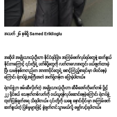
အသက် ၂၆ နှစ်ရှိ Samed Eriklioglu