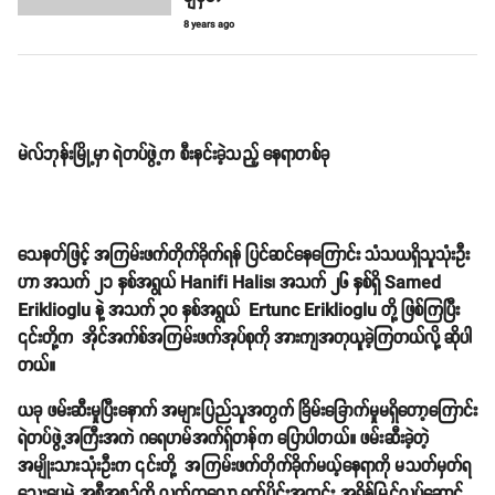
8 years ago
မဲလ်ဘုန်းမြို့မှာ ရဲတပ်ဖွဲ့က စီးနင်းခဲ့သည့် နေရာတစ်ခု