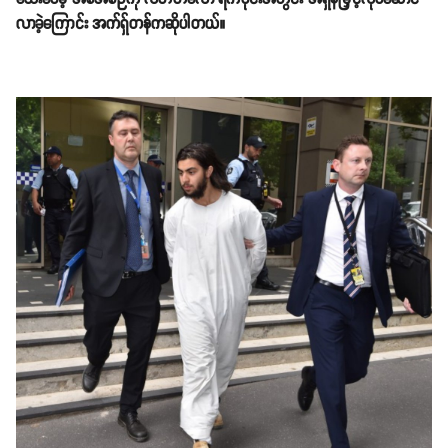
သေနတ်ဖြင့် အကြမ်းဖက်တိုက်ခိုက်ရန် ပြင်ဆင်နေကြောင်း သံသယရှိသူသုံးဦး
ဟာ အသက် ၂၁ နှစ်အရွယ် Hanifi Halis၊ အသက် ၂၆ နှစ်ရှိ Samed
Eriklioglu နဲ့ အသက် ၃၀ နှစ်အရွယ် Ertunc Eriklioglu တို့ ဖြစ်ကြပြီး
၎င်းတို့က အိုင်အက်စ်အကြမ်းဖက်အုပ်စုကို အားကျအတုယူခဲ့ကြတယ်လို့ ဆိုပါ
တယ်။
ယခု ဖမ်းဆီးမှုပြီးနောက် အများပြည်သူအတွက် ခြိမ်းခြောက်မှုမရှိတော့ကြောင်း
ရဲတပ်ဖွဲ့အကြီးအကဲ ဂရေဟမ်အက်ရှ်တန်က ပြောပါတယ်။ ဖမ်းဆီးခဲ့တဲ့
အမျိုးသားသုံးဦးက ၎င်းတို့ အကြမ်းဖက်တိုက်ခိုက်မယ့်နေရာကို မသတ်မှတ်ရ
သေးပေမဲ့ အစီအစဉ်ကို လတ်တလော ရက်ပိုင်းအတွင်း အရှိန်မြှင့်လုပ်ဆောင်
လာခဲ့ကြောင်း အက်ရှ်တန်ကဆိုပါတယ်။