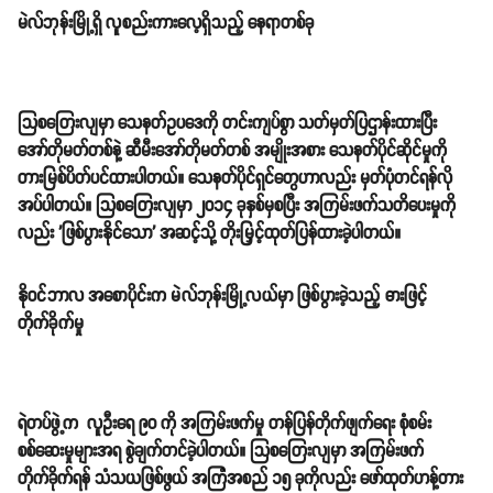
အဆိုပါ အမျိုးသားသုံးဦးဟာ နိုင်ငံရပ်ခြား အကြမ်းဖက်လုပ်ရပ်တွေနဲ့ ဆက်နွယ်
နိုင်တာကြောင့် ၎င်းတို့ရဲ့ ပတ်စ်ပို့တွေကို လတ်တလောအတွင်း ပယ်ဖျက်ထားခဲ့
ပြီး ယမန်နှစ်ကတည်းက အာဏာပိုင်တွေရဲ့ စောင့်ကြည့်စာရင်းမှာ ပါဝင်နေခဲ့
ကြောင်း ရဲတပ်ဖွဲ့အကြီးအကဲ အက်ရှ်တန်က ပြောခဲ့ပါတယ်။
ရဲတပ်ဖွဲ့က ဖမ်းဆီးလိုက်တဲ့ အမျိုးသားသုံးဦးဟာ ဆီမီးအော်တိုမတ်တစ် ပွိုင့်
၂၂ ရိုင်ဖယ် သေနတ်တစ်လက်ကို ဝယ်ယူရန်လုပ်ဆောင်နေခဲ့ကြောင်း ရဲတပ်ဖွဲ့
ထုတ်ပြန်ချက်အရ သိရပါတယ်။ ၎င်းတို့ကို ယနေ့ နှောင်းပိုင်းမှာ အကြမ်းဖက်
ဆက်နွယ်တဲ့ ပြစ်မှုများဖြင့် စွဲချက်တင်သွားမယ်လို့ မျှော်လင့်ရပါတယ်။