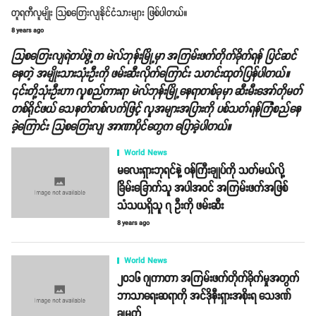
တူရကီလူမျိုး သြစတြေးလျနိုင်ငံသားများ ဖြစ်ပါတယ်။
8 years ago
သြစတြေးလျရဲတပ်ဖွဲ့က မဲလ်ဘုန်းမြို့မှာ အကြမ်းဖက်တိုက်ခိုက်ရန် ပြင်ဆင်
နေတဲ့ အမျိုးသားသုံးဦးကို ဖမ်းဆီးလိုက်ကြောင်း သတင်းထုတ်ပြန်ပါတယ်။
၎င်းတို့သုံးဦးဟာ လူစည်ကားရာ မဲလ်ဘုန်းမြို့နေရာတစ်ခုမှာ ဆီးမီးအော်တိုမတ်
တစ်ရိုင်ဖယ် သေနတ်တစ်လက်ဖြင့် လူအများအပြားကို ပစ်သတ်ရန်ကြံစည်နေ
ခဲ့ကြောင်း သြစတြေးလျ အာဏာပိုင်တွေက ပြောခဲ့ပါတယ်။
World News
မလေးရှားဘုရင်နဲ့ ဝန်ကြီးချုပ်ကို သတ်မယ်လို့
ခြိမ်းခြောက်သူ အပါအဝင် အကြမ်းဖက်အဖြစ်
သံသယရှိသူ ၇ ဦးကို ဖမ်းဆီး
8 years ago
World News
၂၀၁၆ ဂျကာတာ အကြမ်းဖက်တိုက်ခိုက်မှုအတွက်
ဘာသာရေးဆရာကို အင်ဒိုနီးရှားအစိုးရ သေဒဏ်
ချမှတ်