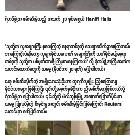
ရဲတပ်ဖွဲ့က ဖမ်းဆီးခဲ့သည့် အသက် ၂၁ နှစ်အရွယ် Hanifi Halis