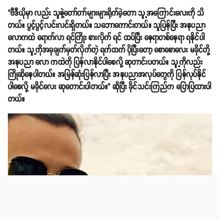
"ဗီဒီယိုမှာ လည်း သူနဲ့တော်တာ်များများရိုက်ခဲ့တော သူ့အကြောင်းလေးကို သိ
တယ်။ ပွင့်ပွင့်လင်းလင်းရှိတယ်။ သဘောကောင်းတယ်။ သူပြန်ပြီး အနုပညာ
လောကထဲ ရောက်လာ ရင်ကြိုး စားလိုက် ရင် ထပ်ပြီး နေရာတစ်နေရာ ရနိုင်ပါ
တယ်။ သူ့ကိုအခုချက်မှတ်လိုက်တဲ့ ရက်ထက် ပိုပြီးတော့ စောစောလေး မခိုင်တို့
အနုပညာ လော ကထဲကို ပြန်လာနိုင်ပါစေလို့ ဆုတာင်းပတယ်။ သူ့ကိုလည်း
ကြိုဆိုနေပါတယ်။ အမြန်ဆုံးပြန်လာပြီး အနုပညာအလုပ်တွေကို ပြန်လုပ်နိုင်
ပါစေလို့ မခိုင်လေး ဆုတောင်းပါတယ်။" ဆိုပြီး ခိုင်သင်းကြည်က ပြောပြထားပါ
တယ်။