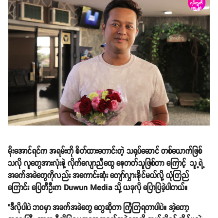
မိုးအောင်ရင်က အရမ်းကို စိတ်ထားကောင်းတဲ့ သရုပ်ဆောင် တစ်ယောက်ဖြစ်
သလို လူတွေအားလုံးနဲ့ လိုက်လျောညီထွေ နေတတ်သူဖြစ်တာ ကြောင့် သူ့ရဲ့
အခက်အခဲတွေကိုလည်း အကောင်းဆုံး ကျော်လွှားနိုင်မယ်လို့ ယုံကြည်
ကြောင်း ပြေတီဦးက Duwun Media သို့ ယခုလို ပြောပြခဲ့ပါတယ်။
"ဒီလိုပါပဲ ဘဝမှာ အခက်အခဲတွေ တွေဆိုတာ ကြုံကြရတာပါပဲ။ အဲ့တော့