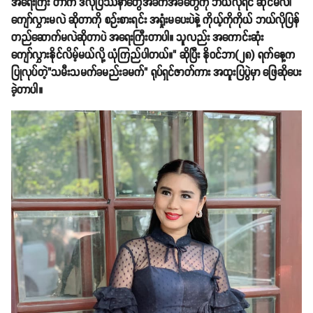
အရေးကြီး တာက ဒီလိုပြဿနာတွေအခက်အခဲတွေကို ဘယ်လိုရင် ဆိုင်မလဲ၊
ကျော်လွှားမလဲ ဆိုတာကို စဉ်းစားရင်း အရှုံးမပေးပဲနဲ့ ကိုယ့်ကိုကိုယ် ဘယ်လိုပြန်
တည်ဆောက်မလဲဆိုတာပဲ အရေးကြီးတာပါ။ သူလည်း အကောင်းဆုံး
ကျော်လွှားနိုင်လိမ့်မယ်လို့ ယုံကြည်ပါတယ်။" ဆိုပြီး နိုဝင်ဘာ(၂၈) ရက်နေ့က
ပြုလုပ်တဲ့"သမီးသမက်ခမည်းခမက်" ရုပ်ရှင်ဇာတ်ကား အထူးပြပွဲမှာ ဖြေဆိုပေး
ခဲ့တာပါ။