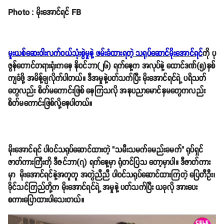
Photo : မိုးအောင်ရင် FB
မူးယစ်ဆေးဝါးလက်ဝယ်သုံးစွဲမှုနဲ့ ဖမ်းခံထားရတဲ့ သရုပ်ဆောင်မိုးအောင်ရင်
ကို ပု
ဇွန်တောင်တရားရုံးကနေ နိုဝင်ဘာ(၂၆) ရက်နေ့က အလုပ်နဲ့ ထောင်ဒဏ်(၅)နှစ်
ကျခံဖို့ အမိန့်ချလိုက်ပါတယ်။ ဒီအမှုနဲ့ပတ်သက်ပြီး မိုးအောင်ရင်ရဲ့ ပရိသတ်
တွေလည်း စိတ်မကောင်းဖြစ် နေကြသလို အနုပညာမောင်နှမတွေကလည်း
စိတ်မကောင်းဖြစ်လို့နေပါတယ်။
မိုးအောင်ရင် ပါဝင်သရုပ်ဆောင်ထားတဲ့ "သမီးသမက်ခမည်းခမက်" ရုပ်ရှင်
ဇာတ်ကားကြီးကို ဒီဇင်ဘာ(၇) ရက်နေ့မှာ ရုံတင်ပြသ တော့မှာပါ။ ဒီဇာတ်ကား
မှာ မိုးအောင်ရင်နဲ့အတူတူ အတွဲညီညီ ပါဝင်သရုပ်ဆောင်ထားကြတဲ့ ပြေတီဦး၊
ခိုင်သင်ကြည်တို့က မိုးအောင်ရင်ရဲ့ အမှုနဲ့ ပတ်သက်ပြီး ယခုလို အားပေး
စကားပြောထားပါသေးတယ်။