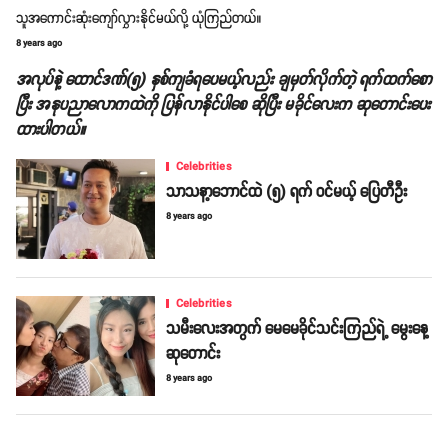
သူအကောင်းဆုံးကျော်လွှားနိုင်မယ်လို့ ယုံကြည်တယ်။
8 years ago
အလုပ်နဲ့ ထောင်ဒဏ်(၅) နှစ်ကျခံရပေမယ့်လည်း ချမှတ်လိုက်တဲ့ ရက်ထက်စော
ပြီး အနုပညာလောကထဲကို ပြန်လာနိုင်ပါစေ ဆိုပြီး မခိုင်လေးက ဆုတောင်းပေး
ထားပါတယ်။
Celebrities
သာသနာ့ဘောင်ထဲ (၅) ရက် ဝင်မယ့် ပြေတီဦး
8 years ago
Celebrities
သမီးလေးအတွက် မေမေခိုင်သင်းကြည်ရဲ့ မွေးနေ့
ဆုတောင်း
8 years ago