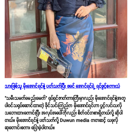
သားဖြစ်သူ မိုးအောင်ရင်နဲ့ ပတ်သက်ပြီး ဖခင် အောင်ရင်ရဲ့ ရင်ဖွင့်စကားသံ
"သမီးသမက်ခမည်းခမက်" ရုပ်ရှင်ဇာတ်ကားကြီးမှာလည်း မိုးအောင်ရင်နဲ့အတူ
ပါဝင်သရုပ်ဆောင်ထားတဲ့ ခိုင်သင်းကြည်က မိုးအောင်ရင်ဟာ ပွင့်လင်းသလို
သဘောထားကောင်းပြီး အလုပ်အပေါ်ကိုလည်း စိတ်ဝင်တစားရှိတယ်လို့ ဆိုပါ
တယ်။ မိုးအောင်ရင်နဲ့ ပတ်သက်လို့ Duwun media ကတဆင့် ယခုလို
ဆုတောင်းစကား ပြောခဲ့ပါတယ်။