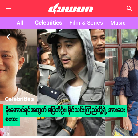
search
All
Celebrities
Film & Series
Music
arrow_back_ios
Celebrities
မိုးအောင်ရင်အတွက် ပြေတီဦး၊ ခိုင်သင်းကြည်တို့ရဲ့ အားပေး
စကား