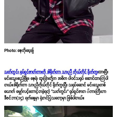
Photo: နေတိုးပေ့ချ်
သတ်ကွင်း ရုပ်ရှင်ဇာတ်ကားကို ဒါရိုက်တာ သားညီ ကိုယ်တိုင် ရိုက်ကူး
ထားပြီး
မင်းသွေး၊စည်ဖြိုး၊ နေရဲ၊ ထူးခြားတို့က အဓိက ပါဝင်သရုပ် ဆောင်ထားကြပါ
တယ်။ဒါရိုက်တာ သားညီကိုယ်တိုင် ရိုက်ကူးပြီး သရုပ်ဆောင် မင်းသွေးတစ်
ယောက် မျှော်လင့်တောင့်တခဲ့ရတဲ့ "သတ်ကွင်း" ရုပ်ရှင်ဇာတ ်ကားကြီးဟာ
ဒီဇင်ဘာ(၁၄) ရက်နေ့မှာ ရုံတင်ပြသတော့မှာ ဖြစ်ပါတယ်။