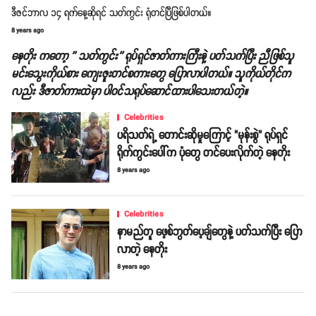
ဒီဇင်ဘာလ ၁၄ ရက်နေ့ဆိုရင် သတ်ကွင်း ရုံတင်ပြီဖြစ်ပါတယ်။
8 years ago
နေတိုး ကတော့ '' သတ်ကွင်း'' ရုပ်ရှင်ဇာတ်ကားကြီးနဲ့ ပတ်သက်ပြီး ညီဖြစ်သူ
မင်းသွေးကိုယ်စား ကျေးဇူးတင်စကားတွေ ပြောလာပါတယ်။ သူကိုယ်တိုင်က
လည်း ဒီဇာတ်ကားထဲမှာ ပါဝင်သရုပ်ဆောင်ထားပါသေးတယ်တဲ့။
Celebrities
ပရိသတ်ရဲ့ တောင်းဆိုမှုကြောင့် "မုန်းစွဲ" ရုပ်ရှင်
ရိုက်ကွင်းပေါ်က ပုံတွေ တင်ပေးလိုက်တဲ့ နေတိုး
8 years ago
Celebrities
နာမည်တူ ဖေ့စ်ဘွတ်ပေ့ချ်တွေနဲ့ ပတ်သက်ပြီး ပြော
လာတဲ့ နေတိုး
8 years ago