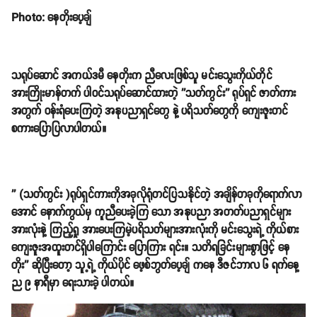
Photo: နေတိုးပေ့ချ်
သရုပ်ဆောင် အကယ်ဒမီ နေတိုးက ညီလေးဖြစ်သူ မင်းသွေးကိုယ်တိုင်
အားကြိုးမာန်တက် ပါဝင်သရုပ်ဆောင်ထားတဲ့ ''သတ်ကွင်း'' ရုပ်ရှင် ဇာတ်ကား
အတွက် ဝန်းရံပေးကြတဲ့ အနုပညာရှင်တွေ နဲ့ ပရိသတ်တွေကို ကျေးဇူးတင်
စကားပြောပြလာပါတယ်။
'' (သတ်ကွင်း )ရုပ်ရှင်ကားကိုအခုလိုရုံတင်ပြသနိုင်တဲ့ အချိန်တခုကိုရောက်လာ
အောင် နောက်ကွယ်မှ ကူညီပေးခဲ့ကြ သော အနုပညာ အတတ်ပညာရှင်များ
အားလုံးနဲ့ ကြည့်ရှု အားပေးကြမဲ့ပရိသတ်များအားလုံးကို မင်းသွေးရဲ့ ကိုယ်စား
ကျေးဇူးအထူးတင်ရှိပါကြောင်း ပြောကြား ရင်း။ သတိရခြင်းများစွာဖြင့် နေ
တိုး'' ဆိုပြီးတော့ သူ့ရဲ့ ကိုယ်ပိုင် ဖေ့စ်ဘွတ်ပေ့ချ် ကနေ ဒီဇင်ဘာလ ၆ ရက်နေ့
ည ၉ နာရီမှာ ရေးသားခဲ့ ပါတယ်။