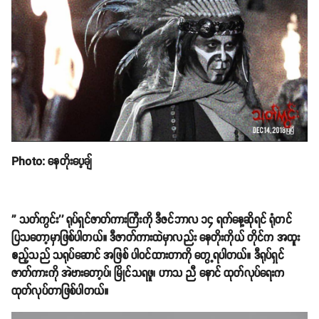
Photo: နေတိုးပေ့ချ်
'' သတ်ကွင်း'' ရုပ်ရှင်ဇာတ်ကားကြီးကို ဒီဇင်ဘာလ ၁၄ ရက်နေ့ဆိုရင် ရုံတင်
ပြသတော့မှာဖြစ်ပါတယ်။ ဒီဇာတ်ကားထဲမှာလည်း နေတိုးကိုယ် တိုင်က အထူး
ဧည့်သည် သရုပ်ဆောင် အဖြစ် ပါဝင်ထားတာကို တွေ့ရပါတယ်။ ဒီရုပ်ရှင်
ဇာတ်ကားကို အဲဗားတော့ပ်၊ မြိုင်သရဖူ၊ ဟာသ ညီ နောင် ထုတ်လုပ်ရေးက
ထုတ်လုပ်တာဖြစ်ပါတယ်။