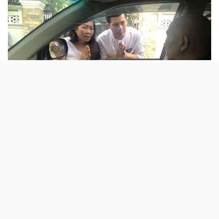
Photo: နေတိုးပေ့ချ်
နေတိုးဟာ ညီဖြစ်သူရဲ့ နောက်ဆုံးခရီးကို တည်တည်ငြိမ်ငြိမ်နဲ့ အကိုကြီး ပီပီ
အကောင်းဆုံးဖြစ်အောင် မိသားစုကို ဦးဆောင်ပြီး လုပ်ဆောင် သွားနိုင်ခဲ့သူ
လည်းဖြစ်ပါတယ်။ များပြားလှတဲ့ လူအုပ်ကြီးထဲမှာ မိခင်ဖြစ်သူကို ရင်ခွင်ထဲမှာ