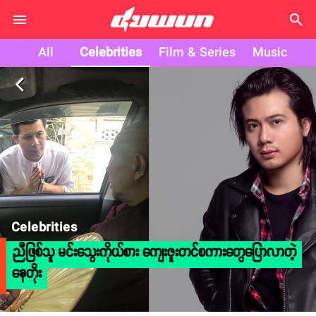
search
All
Celebrities
Film & Series
Music
arrow_back_ios
Celebrities
ညီဖြစ်သူ မင်းသွေးကိုယ်စား ကျေးဇူးတင်စကားတွေပြောလာတဲ့
နေတိုး