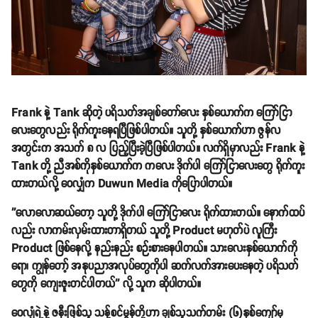
Frank နဲ့ Tank ဆိုတဲ့ ပရိသတ်အချစ်တော်လေး နှစ်ယောက်က ကြော်ငြာ
လေးတွေလည်း ရိုက်ကူးနေရပြီဖြစ်ပါတယ်။ သူတို့ နှစ်ယောက်ဟာ ဇွန်လ
အတွင်းက အသက် ၈ လ ပြည့်ပြီးခဲ့ပြီဖြစ်ပါတယ်။ လက်ရှိမှာလည်း Frank နဲ့
Tank တို့ ညီအစ်ကိုနှစ်ယောက်က ကလေး ဒိုက်ပါ ကြော်ငြာလေးတွေ ရိုက်ကူး
ထားတယ်လို့ ဝေလျှံက Duwun Media ကိုပြောပါတယ်။
''လောလောဆယ်တော့ သူတို့ ဒိုက်ပါ ကြော်ငြာလေး ရိုက်ထားတယ်။ နောက်ထပ်
လည်း လာကမ်းလှမ်းထားတာရှိတယ် သူတို့ Product မဟုတ်ပဲ လူကြီး
Product ဖြစ်နေလို့ နည်းနည်း စဉ်းစားနေပါတယ်။ သားလေးနှစ်ယောက်ကို
ရော၊ ကျွန်တော့် အနုပညာအလုပ်တွေကိုပါ ဆက်လက်အားပေးနေတဲ့ ပရိသတ်
တွေကို ကျေးဇူးတင်ပါတယ်'' လို့ သူက ဆိုပါတယ်။
ဝေလျှံရဲ့နဲ့ ဇနီးဖြစ်သူ သန့်စင်မွန်တို့ဟာ ချစ်သူသက်တမ်း (၆)နှစ်ကျော်မှ