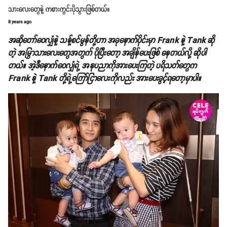
သားလေးတွေနဲ့ ကစားကွင်းပိုသွားဖြစ်တယ်။
8 years ago
အဆိုတော်ဝေလျှံနဲ့ သန့်စင်မွန်တို့ဟာ အခုနောက်ပိုင်းမှာ Frank နဲ့ Tank ဆို
တဲ့ အမြွှာသားလေးတွေအတွက် ပိုပြီးတော့ အချိန်ပေးဖြစ် နေတယ်လို့ ဆိုပါ
တယ်။ အဲ့ဒီနောက်ဝေလျှံရဲ့ အနုပညာကိုအားပေးကြတဲ့ ပရိသတ်တွေက
Frank နဲ့ Tank တို့ရဲ့ကြော်ငြာလေးကိုလည်း အားပေးခွင့်ရတော့မှာပါ။