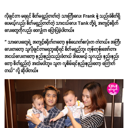
လိုချင်တာ မရရင် စိတ်မရှည်တတ်တဲ့ သားကြီးလေး Frank နဲ့ သည်းခံစိတ်ရှိ
ပေမယ့်လည်း စိတ်မရှည်တတ်တဲ့ သားငယ်လေး Tank တို့ရဲ့ အကျင့်စရိုက်
လေးတွေကိုလည်း ဝေလျှံက ပြောပြခဲ့ပါတယ်။
'' သားလေးတွေရဲ့ အကျင့်စရိုက်ကတော့ နှစ်ယောက်စလုံးက ကဲတယ်။ အကြီး
လေးကတော့ သူလိုချင်တာမရဘူးဆိုရင် စိတ်မရှည်ဘူး ကုန်းကုန်းအော်တာ၊
အငယ်လေးကတော့ နည်းနည်းသည်းခံတယ် ဒါပေမယ့် သူလည်း နည်းနည်း
တော့ စိတ်ရှည်တဲ့ အထဲမပါဘူး၊ သူက လူစိမ်းရင်နည်းနည်းတော့ ကြောက်
တယ်'' လို့ ဆိုပါတယ်။