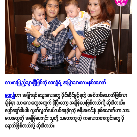
လေးလပြည့်သွားပြီဖြစ်တဲ့ ဝေလျှံရဲ့ အမြွှာသားလေးနှစ်ယောက်
ဝေလျှံ
ဟာ အမြွှာရင်သွေးလေးတွေ ပိုင်ဆိုင်ခွင့်ရတဲ့ ဖခင်တစ်ယောက်ဖြစ်လာ
ချိန်မှာ သားလေးတွေအတွက် ပိုပြီးတော့ အချိန်ပေးဖြစ်တယ်လို့ ဆိုပါတယ်။
ပျော်ပျော်ပါးပါး လွတ်လွတ်လပ်လပ်နေခဲ့ရတဲ့ ဇနီးမောင်နှံ နှစ်ယောက်ဟာ သား
လေးတွေကို အချိန်ပေးရင်း သူတို့ သဘောကျတဲ့ ကလေးကစားကွင်းတွေ ပို
ရောက်ဖြစ်တယ်လို့ ဆိုပါတယ်။