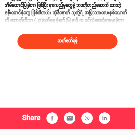
အိမ်ထောင်ပြုခဲ့တာ ဖြစ်ပြီး နားလည်မှုတွေနဲ့ ဘဝကိုတည်ဆောက် ထားတဲ့
ဇနီးမောင်နှံတွေ ဖြစ်ပါတယ်။ အဲ့ဒီနောက် သူတို့ရဲ့ အမြွှာသားလေးနှစ်ယောက်
ကို အောက်တိုဘာ (၂၁)ရက်နေ့ နံနက်(၆)နာရီ က ပင်လုံဆေးရုံမှာမွေးခဲ့တာ
ဖြစ်ပါတယ်။
ဆက်ဖတ်ရန်
Share
email