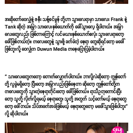
အဆိုတော်ဝေလျှံနဲ့ ဇနီး သန့်စင်မွန် တို့ဟာ သွားလေရာမှာ သားလေး Frank နဲ့
Tank ဆိုတဲ့ အမြွှာ သားလေးနှစ်ယောက်ကို ခေါ်သွားလေ့ ရှိပါတယ်။ အမြွှာ
လေးတွေလည်း ဖြစ်တာကြောင့် လင်မယားနှစ်ယောက်စလုံး သွားလေရာတော့
ခေါ်ဖြစ်တယ်တဲ့။ ကလေးတွေနဲ့ သွားဖို့ ခက်ခဲတဲ့ နေရာ တွေဆိုရင်တော့ မခေါ်
ဖြစ်ဘူးလို့ ဝေလျှံက Duwun Media ကနေပြောပြခဲ့ပါတယ်။
'' သားလေးတွေကတော့ တောက်လျှောက်ပါတယ်။ ဘာလို့လဲဆိုတော့ ကျွန်တော်
တို့ လူခွဲမရှိတော့ ပြီးတော့ အမြွှာလည်းဖြစ်နေတာ ဆိုတော့ ကျွန်တော်တို့က
ကလေးတွေကို သွားတဲ့နေရာတိုင်းတော့ ခေါ်ဖြစ်တယ်။ ရာသီဥတုကောင်းပြီး
တော့ သူတို့ လိုက်လို့ရမယ့် နေရာတွေ၊ သူတို့ အတွက် သင့်တော်မယ့် နေရာတွေ
တော့ ခေါ်တယ်။ သိပ်အခက်အခဲဖြစ်မယ့် နေရာတွေတော့ မခေါ်သွားဖြစ်ပါဘူး''
လို့ ဆိုပါတယ်။