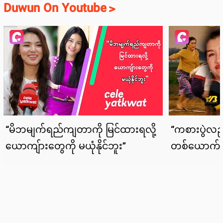
Duwun On Youtube
>