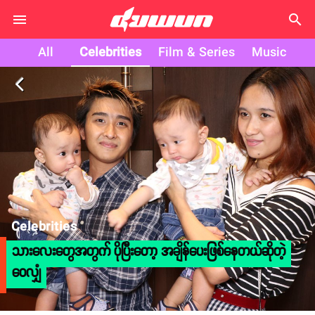
search
All
Celebrities
Film & Series
Music
arrow_back_ios
Celebrities
သားလေးတွေအတွက် ပိုပြီးတော့ အချိန်ပေးဖြစ်နေတယ်ဆိုတဲ့
ဝေလျှံ