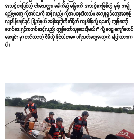
အသင့်စားဖြစ်တဲ့ ငါးသေတ္တာ၊ ခေါက်ဆွဲ ခြောက်၊ အသင့်စားဖြစ်တဲ့ မုန့်၊ အချို
ရည်ဗူးတွေ လိုအပ်သလို ဆန်လည်း လိုအပ်နေပါတယ်။ အလှူရှင်တွေအနေနဲ့
လှူဒါန်းချင်ရင် ပြည်နယ် အစိုးရကိုတိုက်ရိုက် လှူဒါန်းလို့ ရသလို ကျွန်တော့်
ဖောင်ဒေးရှင့်ကတစ်ဆင့်လည်း ကျွန်တော်လှူပေးပါ့မယ်။" လို့ ဝေဠုကျော်ဖောင်
ဒေးရှင်း မှာ တင်ထားတဲ့ ဗီဒီယို ဖိုင်ထဲကနေ ပရိသတ်တွေအတွက် ပြောထားတာ
ပါ။