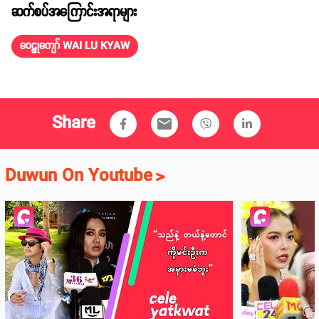
ဆက်စပ်အကြောင်းအရာများ
ဝေဠုကျော် WAI LU KYAW
Share
email
Duwun On Youtube
>