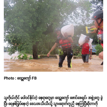
Photo : ဝေဠုကျော် FB
သူကိုယ်တိုင် မပါဝင်နိုင်တဲ့ နေရာတွေမှာ ဝေဠုကျော် ဖောင်ဒေးရှင်း အဖွဲ့တွေ ခွဲ
ပြီး ရေနစ်မြှပ်နေတဲ့ ဒေသအသီးသီးသို့ သွားရောက်ကူညီ နေကြပြီဆိုတာကို