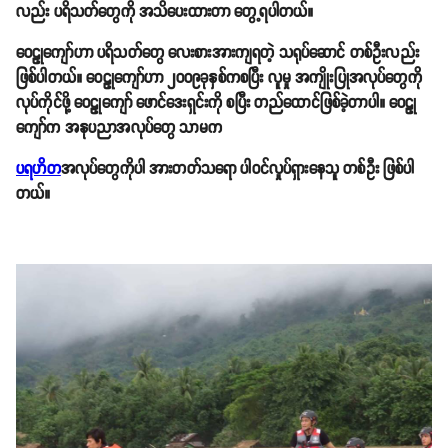
လည်း ပရိသတ်တွေကို အသိပေးထားတာ တွေ့ရပါတယ်။
ဝေဠုကျော်ဟာ ပရိသတ်တွေ လေးစားအားကျရတဲ့ သရုပ်ဆောင် တစ်ဦးလည်း
ဖြစ်ပါတယ်။ ဝေဠုကျော်ဟာ ၂၀၀၉ခုနှစ်ကစပြီး လူမှု အကျိုးပြုအလုပ်တွေကို
လုပ်ကိုင်ဖို့ ဝေဠုကျော် ဖောင်ဒေးရှင်းကို စပြီး တည်ထောင်ဖြစ်ခဲ့တာပါ။ ဝေဠု
ကျော်က အနုပညာအလုပ်တွေ သာမက
ပရဟိတ
အလုပ်တွေကိုပါ အားတတ်သရော ပါဝင်လှုပ်ရှားနေသူ တစ်ဦး ဖြစ်ပါ
တယ်။