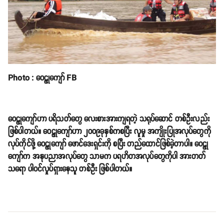
Photo : ဝေဠုကျော် FB
ဝေဠုကျော်ဟာ ပရိသတ်တွေ လေးစားအားကျရတဲ့ သရုပ်ဆောင် တစ်ဦးလည်း
ဖြစ်ပါတယ်။ ဝေဠုကျော်ဟာ ၂၀၀၉ခုနှစ်ကစပြီး လူမှု အကျိုးပြုအလုပ်တွေကို
လုပ်ကိုင်ဖို့ ဝေဠုကျော် ဖောင်ဒေးရှင်းကို စပြီး တည်ထောင်ဖြစ်ခဲ့တာပါ။ ဝေဠု
ကျော်က အနုပညာအလုပ်တွေ သာမက ပရဟိတအလုပ်တွေကိုပါ အားတတ်
သရော ပါဝင်လှုပ်ရှားနေသူ တစ်ဦး ဖြစ်ပါတယ်။