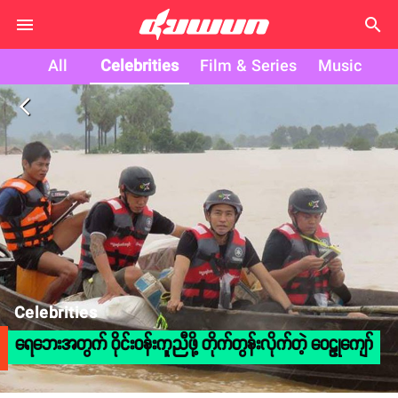
search
All
Celebrities
Film & Series
Music
arrow_back_ios
Celebrities
ရေဘေးအတွက် ဝိုင်းဝန်းကူညီဖို့ တိုက်တွန်းလိုက်တဲ့ ဝေဠုကျော်