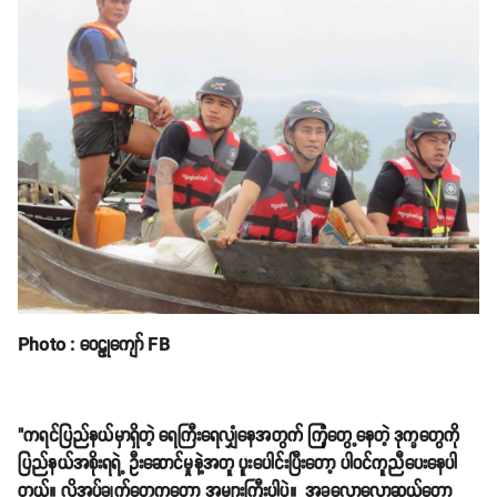
Photo : ဝေဠုကျော် FB
"ကရင်ပြည်နယ်မှာရှိတဲ့ ရေကြီးရေလျှံနေအတွက် ကြုံတွေ့နေတဲ့ ဒုက္ခတွေကို
ပြည်နယ်အစိုးရရဲ့ ဦးဆောင်မှုနဲ့အတူ ပူးပေါင်းပြီးတော့ ပါဝင်ကူညီပေးနေပါ
တယ်။ လိုအပ်ချက်တွေကတော့ အများကြီးပါပဲ။ အခုလောလောဆယ်တော့