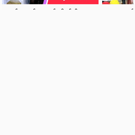
News
Lifestyle
Cele Yatkwat
Sports
Tech