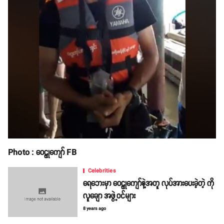
Photo : ဝေဠုကျော် FB
Celebrities
ရေဘေးမှာ ဝေဠုကျော်နဲ့အတူ လုပ်အားပေးခဲ့တဲ့ ကို
လူချော အဖွဲ့ဝင်များ
8 years ago