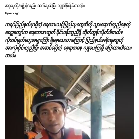
အခုသူတို့အဖွဲ့နဲ့လည်း ဆက်သွယ်ပြီး လှူဒါန်းနိုင်တာတဲ့။
8 years ago
ကရင်ပြည်နယ်မှာရှိတဲ့ ရေဘေးသင့်ပြည်သူတွေဆီကို သွားရောက်ကူညီနေတဲ့
ဝေဠုကျော်က ရေဘေးအတွက် ဝိုင်းဝန်းကူညီဖို့ တိုက်တွန်းလိုက်ပါတယ်။
လိုအပ်ချက်တွေအများကြီး ရှိနေသေးတာကြောင့် ပြည်နယ်အစိုးရတွေကို
အားလုံးဝိုင်းကူညီပြီး အဆင်ပြေတဲ့ နေရာကနေ လှူပေးကြဖို့ ပြောထားပါသေး
တယ်။