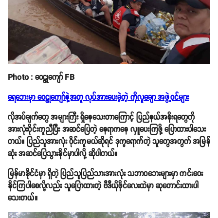
Photo : ဝေဠုကျော် FB
ရေဘေးမှာ ဝေဠုကျော်နဲ့အတူ လုပ်အားပေးခဲ့တဲ့ ကိုလူချော အဖွဲ့ဝင်များ
လိုအပ်ချက်တွေ အများကြီး ရှိနေသေးတာကြောင့် ပြည်နယ်အစိုးရတွေကို
အားလုံးဝိုင်းကူညီပြီး အဆင်ပြေတဲ့ နေရာကနေ လှူပေးကြဖို့ ပြောထားပါသေး
တယ်။ ပြည်သူအားလုံး ဝိုင်းကူမယ်ဆိုရင် ဒုက္ခရောက်တဲ့ သူတွေအတွက် အမြန်
ဆုံး အဆင်ပြေသွားနိုင်မှာပါလို့ ဆိုပါတယ်။
မြန်မာနိုင်ငံမှာ ရှိတဲ့ ပြည်သူပြည်သားအားလုံး သဘာဝဘေးများမှာ ကင်းဝေး
နိုင်ကြပါစေလို့လည်း သူပြောထားတဲ့ ဗီဒီယိုဖိုင်လေးထဲမှာ ဆုတောင်းထားပါ
သေးတယ်။