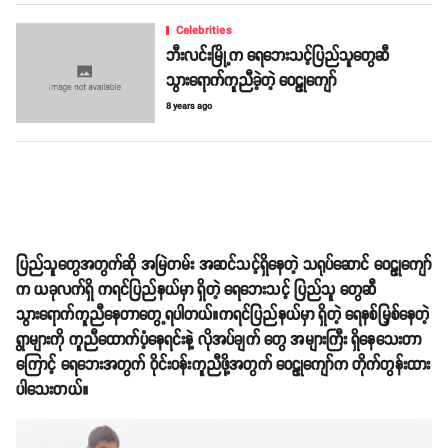
Celebrities
ဘီးလင်းမြို့က ရေဘေးသင့်ပြည်သူတွေဆီ
သွားရောက်ကူညီခဲ့တဲ့ ဝေဠုကျော်
8 years ago
ပြည်သူတွေအတွက်ဆို အမြဲတမ်း အဆင်သင့်ရှိနေတဲ့ သရုပ်ဆောင် ဝေဠုကျော်
က ယခုလက်ရှိ ကရင်ပြည်နယ်မှာ ရှိတဲ့ ရေဘေးသင့် ပြည်သူ တွေဆီ
သွားရောက်ကူညီနေတာတွေ့ရပါတယ်။ကရင်ပြည်နယ်မှာ ရှိတဲ့ ရေနစ်မြှစ်နေတဲ့
ရွာများကို ကူညီထောက်ပံ့နေရင်းနဲ့ လိုအပ်ချက် တွေ အများကြီး ရှိနေသေးတာ
ကြောင့် ရေဘေးအတွက် ဝိုင်းဝန်းကူညီဖို့အတွက် ဝေဠုကျော်က တိုက်တွန်းထား
ပါသေးတယ်။