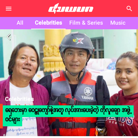
search
All
Celebrities
Film & Series
Music
arrow_back_ios
Celebrities
ရေဘေးမှာ ဝေဠုကျော်နဲ့အတူ လုပ်အားပေးခဲ့တဲ့ ကိုလူချော အဖွဲ့
ဝင်များ