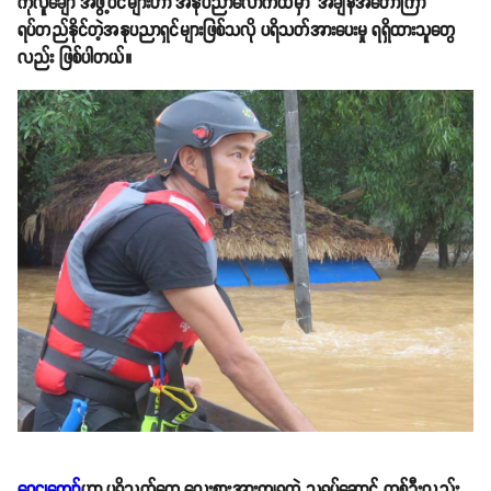
ကိုလူချော အဖွဲ့ဝင်များဟာ အနုပညာလောကထဲမှာ အချိန်အတော်ကြာ
ရပ်တည်နိုင်တဲ့အနုပညာရှင်များဖြစ်သလို ပရိသတ်အားပေးမှု ရရှိထားသူတွေ
လည်း ဖြစ်ပါတယ်။
ဝေဠုကျော်
ဟာ ပရိသတ်တွေ လေးစားအားကျရတဲ့ သရုပ်ဆောင် တစ်ဦးလည်း