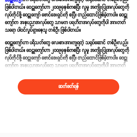
ဖြစ်ပါတယ်။ ဝေဠုကျော်ဟာ ၂၀၀၉ခုနှစ်ကစပြီး လူမှု အကျိုးပြုအလုပ်တွေကို
လုပ်ကိုင်ဖို့ ဝေဠုကျော် ဖောင်ဒေးရှင်းကို စပြီး တည်ထောင်ဖြစ်ခဲ့တာပါ။ ဝေဠု
ကျော်က အနုပညာအလုပ်တွေ သာမက ပရဟိတအလုပ်တွေကိုပါ အားတတ်
သရော ပါဝင်လှုပ်ရှားနေသူ တစ်ဦး ဖြစ်ပါတယ်။
ဝေဠုကျော်ဟာ ပရိသတ်တွေ လေးစားအားကျရတဲ့ သရုပ်ဆောင် တစ်ဦးလည်း
ဖြစ်ပါတယ်။ ဝေဠုကျော်ဟာ ၂၀၀၉ခုနှစ်ကစပြီး လူမှု အကျိုးပြုအလုပ်တွေကို
လုပ်ကိုင်ဖို့ ဝေဠုကျော် ဖောင်ဒေးရှင်းကို စပြီး တည်ထောင်ဖြစ်ခဲ့တာပါ။ ဝေဠု
ကျော်က အနုပညာအလုပ်တွေ သာမက ပရဟိတအလုပ်တွေကိုပါ အားတတ်
သရော ပါဝင်လှုပ်ရှားနေသူ တစ်ဦး ဖြစ်ပါတယ်။
ဆက်ဖတ်ရန်