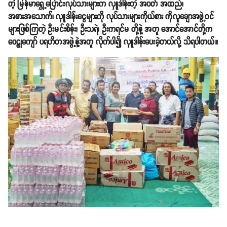
တဲ့ မြန်မာရွှေ့ပြောင်းလုပ်သားများက လှူဒါန်းတဲ့ အဝတ် အထည်၊
အစားအသောက်၊ လှူဒါန်းငွေများကို လုပ်သားများကိုယ်စား ကိုလူချောအဖွဲ့ဝင်
များဖြစ်ကြတဲ့ ဦးမင်းစိန်း၊ ဦးသရဲ၊ ဦးကရင်မ တို့နဲ့ အတူ အောင်အောင်တို့က
ဝေဠုကျော် ပရဟိတအဖွဲ့နဲ့အတူ လိုက်ပါ၍ လှူဒါန်းပေးခဲ့တယ်လို့ သိရပါတယ်။