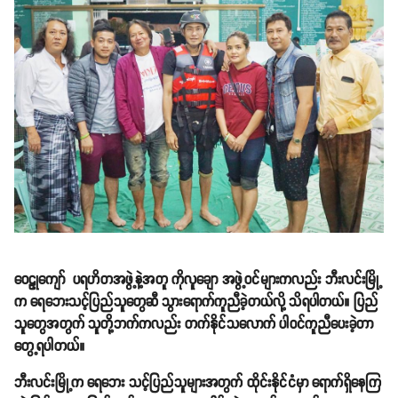
ဝေဠုကျော် ပရဟိတအဖွဲ့နဲ့အတူ ကိုလူချော အဖွဲ့ဝင်များကလည်း ဘီးလင်းမြို့
က ရေဘေးသင့်ပြည်သူတွေဆီ သွားရောက်ကူညီခဲ့တယ်လို့ သိရပါတယ်။ ပြည်
သူတွေအတွက် သူတို့ဘက်ကလည်း တက်နိုင်သလောက် ပါဝင်ကူညီပေးခဲ့တာ
တွေ့ရပါတယ်။
ဘီးလင်းမြို့က ရေဘေး သင့်ပြည်သူများအတွက် ထိုင်းနိုင်ငံမှာ ရောက်ရှိနေကြ