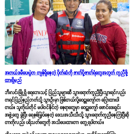
အကယ်ဒမီပေးပွဲက ကျန်ရှိနေတဲ့ ပိုက်ဆံကို ဇာတ်ပို့ဇာတ်ရံတွေအတွက် ကူညီဖို့
ထားရှိမည်
ဘီးလင်းမြို့ရှိ ရေဘေးသင့် ပြည်သူများဆီ သွားရောက်ကူညီပြီးသွားရင်လည်း
ကရင်ပြည်နည်ဘက်သို့ သွားဦးမှာ ဖြစ်တယ်လို့ဝေဠုကျော်က ပြောထားပါ
တယ်။ သူကိုယ်တိုင် မပါဝင်နိုင်တဲ့ နေရာတွေမှာ ဝေဠုကျော် ဖောင်ဒေးရှင်း
အဖွဲ့တွေ ခွဲပြီး ရေနစ်မြှပ်နေတဲ့ ဒေသအသီးသီးသို့ သွားရောက်ကူညီနေကြပြီဆို
တာကိုလည်း ပရိသတ်တွေကို အသိပေးထားတာ တွေ့ရပါတယ်။