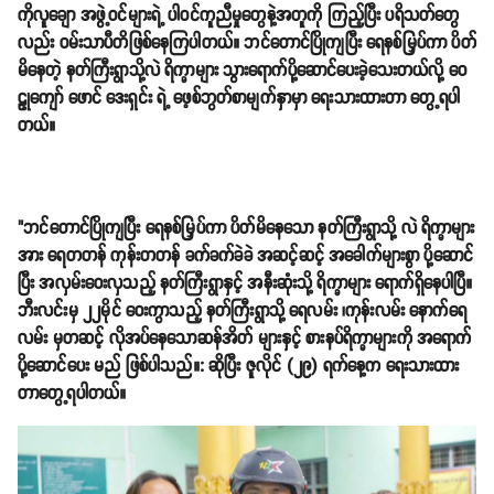
ကိုလူချော အဖွဲ့ဝင်များရဲ့ ပါဝင်ကူညီမှုတွေနဲ့အတူကို ကြည့်ပြီး ပရိသတ်တွေ
လည်း ဝမ်းသာပီတိဖြစ်နေကြပါတယ်။ ဘင်တောင်ပြိုကျပြီး ရေနစ်မြှပ်ကာ ပိတ်
မိနေတဲ့ နတ်ကြီးရွာသို့လဲ ရိက္ခာများ သွားရောက်ပို့ဆောင်ပေးခဲ့သေးတယ်လို့ ဝေ
ဠုကျော် ဖောင် ဒေးရှင်း ရဲ့ ဖေ့စ်ဘွတ်စာမျက်နှာမှာ ရေးသားထားတာ တွေ့ရပါ
တယ်။
"ဘင်တောင်ပြိုကျပြီး ရေနစ်မြှပ်ကာ ပိတ်မိနေသော နတ်ကြီးရွာသို့ လဲ ရိက္ခာများ
အား ရေတတန် ကုန်းတတန် ခက်ခက်ခဲခဲ အဆင့်ဆင့် အခေါက်များစွာ ပို့ဆောင်
ပြီး အလှမ်းဝေးလှသည့် နတ်ကြီးရွာနှင့် အနီးဆုံးသို့ ရိက္ခာများ ရောက်ရှိနေပါပြီ။
ဘီးလင်းမှ ၂၂မိုင် ဝေးကွာသည့် နတ်ကြီးရွာသို့ ရေလမ်း ၊ကုန်းလမ်း နောက်ရေ
လမ်း မှတဆင့် လိုအပ်နေသောဆန်အိတ် များနှင့် စားနပ်ရိက္ခာများကို အရောက်
ပို့ဆောင်ပေး မည် ဖြစ်ပါသည်။: ဆိုပြီး ဇူလိုင် (၂၉) ရက်နေ့က ရေးသားထား
တာတွေ့ရပါတယ်။