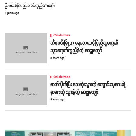
ဦးမင်းစိန်လည်းပါဝင်ကူညီတာနော်။
8 years ago
Celebrities
ဘီးလင်းမြို့က ရေဘေးသင့်ပြည်သူတွေဆီ
သွားရောက်ကူညီခဲ့တဲ့ ဝေဠုကျော်
8 years ago
Celebrities
ဓာတ်လိုက်ပြီး သေဆုံးသွားတဲ့ ကျောင်းသူလေးရဲ့
နာရေးကို သွားခဲ့တဲ့ ဝေဠုကျော်
8 years ago