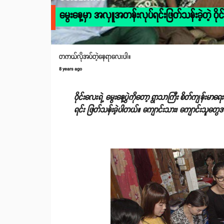
မွေးနေ့မှာ အလှူအတန်းလုပ်ရင်းဖြတ်သန်းခဲ့တဲ့ ဝို
တကယ်လိုအပ်တဲ့နေရာလေးပါ။
8 years ago
ဝိုင်းလေးရဲ့ မွေးနေ့ပွဲကိုတော့ ရွာသာကြီး စိတ်ကျန်းမာ
ရင်း ဖြတ်သန်းခဲ့ပါတယ်။ ကျောင်းသား၊ ကျောင်းသူတ