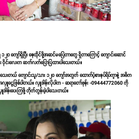
 ၁၂၀ ကျော်ရှိပြီး နေထိုင်ဖို့အဆင်မပြေတာတွေ ရှိတာကြောင့် ကျောင်းဆောင်
ည်း ဝိုင်းလေးက ဆက်လက်ပြောပြထားပါသေးတယ်။
သေးတယ် ကျောင်းသူ/သား ၁၂၀ ကျော်အတွက် ထောက်ပံ့စားနပ်ရိပ်က္ခာနဲ့ အဓိက
လှူငွေဖြစ်ပါတယ်။ လှူဒါန်းလိုပါက - ဆရာတော်ဖုန်း -09444772060 ကို
ှူဒါန်းပေးကြဖို့ တိုက်တွန်းခဲ့ပါသေးတယ်။