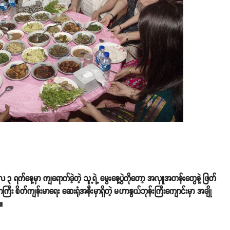
ရက်နေ့မှာ ကျရောက်ခဲ့တဲ့ သူ့ရဲ့ မွေးနေ့ပွဲကိုတော့ အလှူအတန်းတွေနဲ့ ဖြတ်
ကြီး စိတ်ကျန်းမာရေး ဆေးရုံအနီးမှာရှိတဲ့ မဟာနွယ်ဘုန်းကြီးကျောင်းမှာ အချို
။