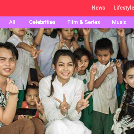
News
Lifestyl
All
Celebrities
Film & Series
Music