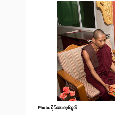
Photo: ဝိုင်းလေးဖေ့စ်ဘွတ်