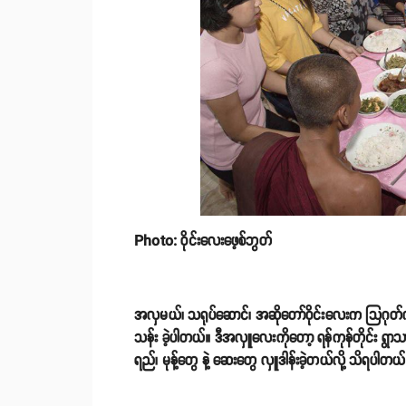
Photo: ဝိုင်းလေးဖေ့စ်ဘွတ်
အလှမယ်၊ သရုပ်ဆောင်၊ အဆိုတော်ဝိုင်းလေးက သြဂုတ်လ ၃ 
သန်း ခဲ့ပါတယ်။ ဒီအလှူလေးကိုတော့ ရန်ကုန်တိုင်း ရွာသာ
ရည်၊ မုန့်တွေ နဲ့ ဆေးတွေ လှူဒါန်းခဲ့တယ်လို့ သိရပါတယ်