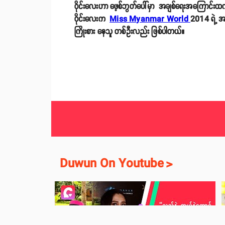
ဝိုင်းလေးဟာ ဖေ့စ်ဘွတ်ပေါ်မှာ အချစ်ရေးအကြောင်းထ
ဝိုင်းလေးက
Miss Myanmar World
2014 ရဲ့ အ
ကြိုးစား နေသူ တစ်ဦးလည်း ဖြစ်ပါတယ်။
Duwun On Youtube
>