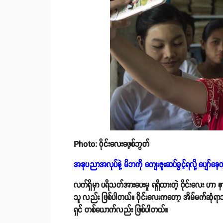
Photo: ဝိုင်းလေးဖေ့စ်ဘွတ်
အနုပညာအလုပ်နဲ့ မိဘကို ကျေးဇူးဆပ်ခွင့်ရလို့ ပျော်နေတဲ
လက်ရှိမှာ ပရိသတ်အားပေးမှု ရရှိထားတဲ့ ဝိုင်းလေး ဟာ န
သူ လည်း ဖြစ်ပါတယ်။ ဝိုင်းလေးကတော့ အိမ်မက်ဆုံရာသီချင
ရှင် တစ်ယောက်လည်း ဖြစ်ပါတယ်။