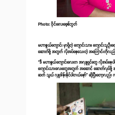
Photo: ဝိုင်းလေးဖေ့စ်ဘွတ်
မဟာနွယ်ကျောင်း မှာရှိတဲ့ ကျောင်းသား၊ ကျောင်းသူဦးရေ
ဆောက်ဖို့ အတွက် လိုအပ်နေသေးတဲ့ အကြောင်းကိုလ
''ဒီ မဟာနွယ်ကျောင်းလေးက အလှူရှင်တွေ လိုအပ်နေပါ
ကျောင်းသားလေးတွေအတွက် အဆောင် ဆောက်လုပ်ဖို့ အ
ဆက် သွယ် လှူဒါန်းနိုင်ပါတယ်နော်'' ဆိုပြီးတော့လည်း လ