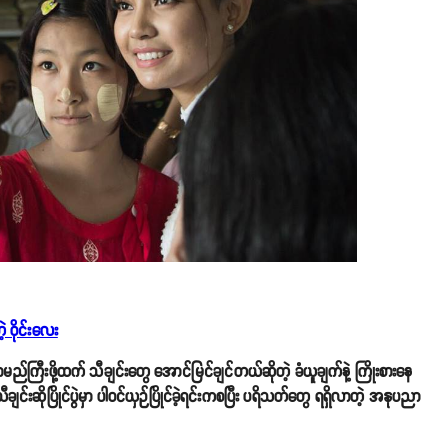
့ ဝိုင်းလေး
ာမည်ကြီးဖို့ထက် သီချင်းတွေ အောင်မြင်ချင်တယ်ဆိုတဲ့ ခံယူချက်နဲ့ ကြိုးစားနေ
်းဆိုပြိုင်ပွဲမှာ ပါဝင်ယှဉ်ပြိုင်ခဲ့ရင်းကစပြီး ပရိသတ်တွေ ရရှိလာတဲ့ အနုပညာ