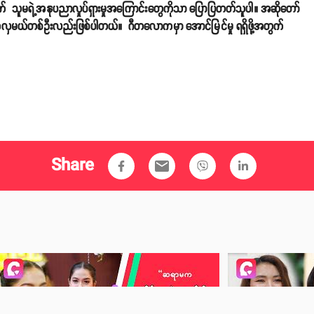
က် သူမရဲ့အနုပညာလှုပ်ရှားမှုအကြောင်းတွေကိုသာ ပြောပြတတ်သူပါ။ အဆိုတော်
လှမယ်တစ်ဦးလည်းဖြစ်ပါတယ်။ ဂီတလောကမှာ အောင်မြင်မှု ရရှိဖို့အတွက်
Share
email