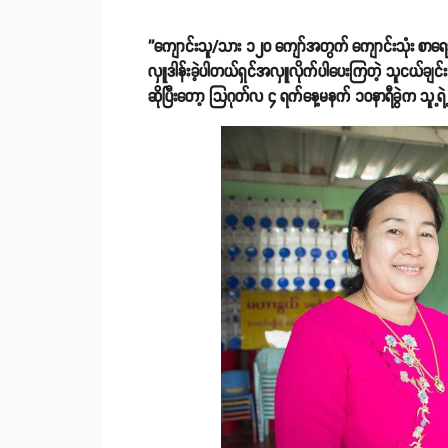
''ကျောင်းသူ/သား ၁၂၀ ကျော်အတွက် ကျောင်းသုံး စာရေးကိ
လှူဒါန်းခဲ့ပါတယ်ရှင်အလှူလိုက်ပါပေးကြတဲ့ သူငယ်ချင်
ဆိုပြီးတော့ သြဂုတ်လ ၄ ရက်နေ့မနက် ၁၀နာရီခွဲက သူ့ရဲ့