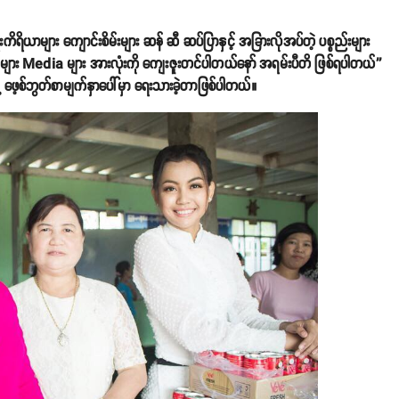
ရိယာများ ကျောင်းစိမ်းများ ဆန် ဆီ ဆပ်ပြာနှင့် အခြားလိုအပ်တဲ့ ပစ္စည်းများ
းများ Media များ အားလုံးကို ကျေးဇူးတင်ပါတယ်နော် အရမ်းပီတိ ဖြစ်ရပါတယ်''
 ဖေ့စ်ဘွတ်စာမျက်နှာပေါ်မှာ ရေးသားခဲ့တာဖြစ်ပါတယ်။