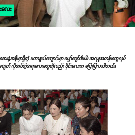
င်းလေး
ရေးဆေးရုံအနီးမှာရှိတဲ့ မဟာနွယ်ကျောင်းမှာ ပျော်ပျော်ပါးပါး အလှူအတန်းတွေလုပ်
ွေအတွက် လိုအပ်တဲ့အရာလေးတွေကိုလည်း ဝိုင်းလေးက ပြောပြလာပါတယ်။