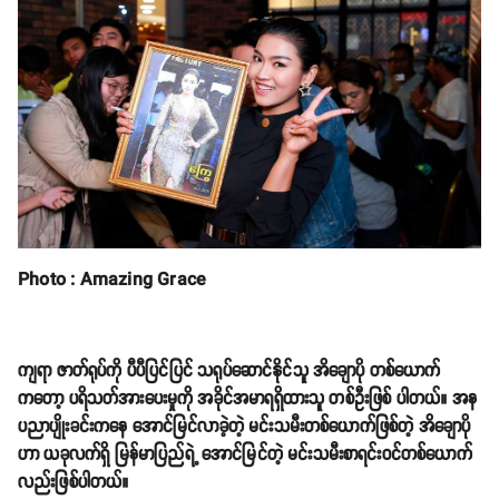
Photo : Amazing Grace
ကျရာ ဇာတ်ရုပ်ကို ပီပီပြင်ပြင် သရုပ်ဆောင်နိုင်သူ အိချောပို တစ်ယောက်
ကတော့ ပရိသတ်အားပေးမှုကို အခိုင်အမာရရှိထားသူ တစ်ဦးဖြစ် ပါတယ်။ အန
ပညာပျိုးခင်းကနေ အောင်မြင်လာခဲ့တဲ့ မင်းသမီးတစ်ယောက်ဖြစ်တဲ့ အိချောပို
ဟာ ယခုလက်ရှိ မြန်မာပြည်ရဲ့ အောင်မြင်တဲ့ မင်းသမီးစာရင်းဝင်တစ်ယောက်
လည်းဖြစ်ပါတယ်။