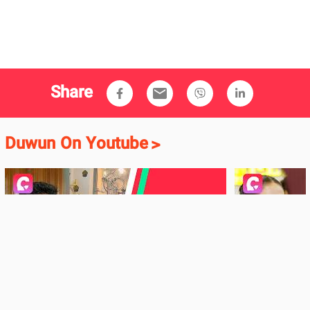
Share
email
Duwun On Youtube
>