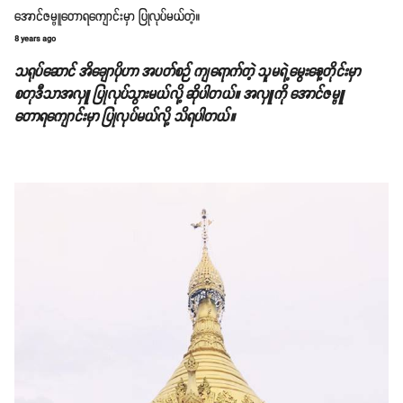
အောင်ဇမ္ဗူတောရကျောင်းမှာ ပြုလုပ်မယ်တဲ့။
8 years ago
သရုပ်ဆောင် အိချောပိုဟာ အပတ်စဉ် ကျရောက်တဲ့ သူမရဲ့မွေးနေ့တိုင်းမှာ
စတုဒီသာအလှူ ပြုလုပ်သွားမယ်လို့ ဆိုပါတယ်။ အလှူကို အောင်ဇမ္ဗူ
တောရကျောင်းမှာ ပြုလုပ်မယ်လို့ သိရပါတယ်။