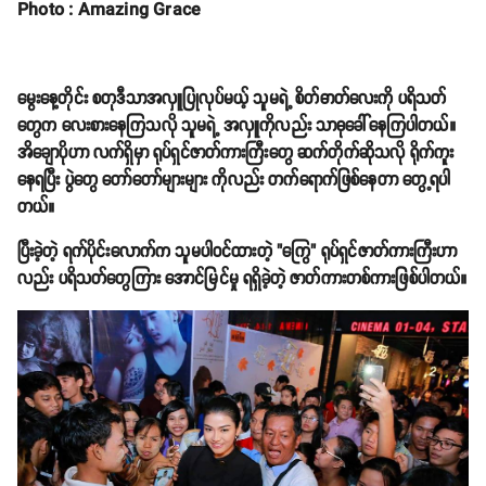
Photo : Amazing Grace
မွေးနေ့တိုင်း စတုဒီသာအလှူပြုလုပ်မယ့် သူမရဲ့ စိတ်ဓာတ်လေးကို ပရိသတ်
တွေက လေးစားနေကြသလို သူမရဲ့ အလှူကိုလည်း သာဓုခေါ်နေကြပါတယ်။
အိချောပိုဟာ လက်ရှိမှာ ရုပ်ရှင်ဇာတ်ကားကြီးတွေ ဆက်တိုက်ဆိုသလို ရိုက်ကူး
နေရပြီး ပွဲတွေ တော်တော်များများ ကိုလည်း တက်ရောက်ဖြစ်နေတာ တွေ့ရပါ
တယ်။
ပြီးခဲ့တဲ့ ရက်ပိုင်းလောက်က သူမပါဝင်ထားတဲ့ "ကြွေ" ရုပ်ရှင်ဇာတ်ကားကြီးဟာ
လည်း ပရိသတ်တွေကြား အောင်မြင်မှု ရရှိခဲ့တဲ့ ဇာတ်ကားတစ်ကားဖြစ်ပါတယ်။