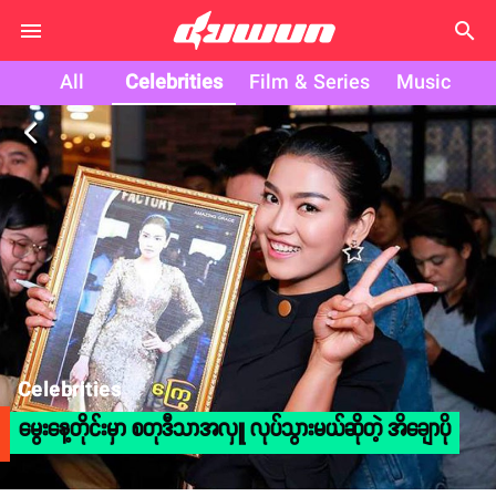
search
All
Celebrities
Film & Series
Music
arrow_back_ios
Celebrities
မွေးနေ့တိုင်းမှာ စတုဒီသာအလှူ လုပ်သွားမယ်ဆိုတဲ့ အိချောပို