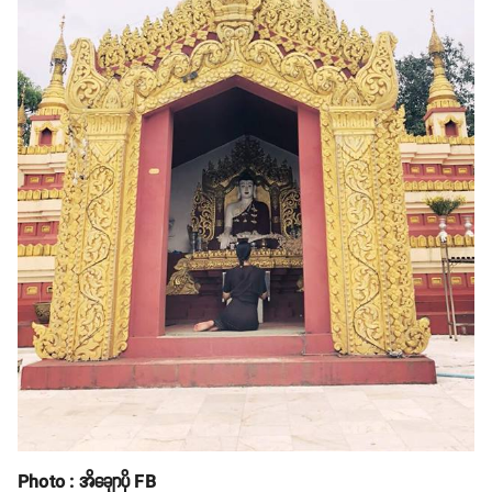
Photo : အိချောပို FB