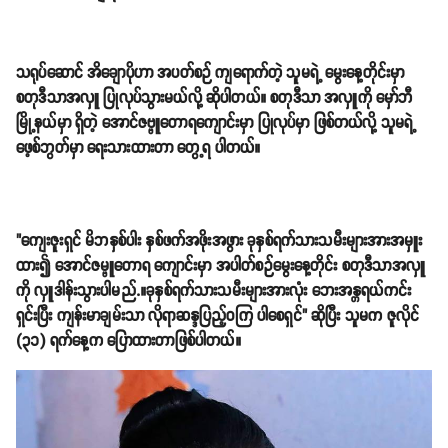
သရုပ်ဆောင် အိချောပိုဟာ အပတ်စဉ် ကျရောက်တဲ့ သူမရဲ့ မွေးနေ့တိုင်းမှာ
စတုဒီသာအလှူ ပြုလုပ်သွားမယ်လို့ ဆိုပါတယ်။ စတုဒီသာ အလှူကို မှော်ဘီ
မြို့နယ်မှာ ရှိတဲ့ အောင်ဇဗ္ဗူတောရကျောင်းမှာ ပြုလုပ်မှာ ဖြစ်တယ်လို့ သူမရဲ့
ဖေ့စ်ဘွတ်မှာ ရေးသားထားတာ တွေ့ရ ပါတယ်။
"ကျေးဇူးရှင် မိဘနှစ်ပါး နှစ်ဖက်အဖိုးအဖွား ခုနှစ်ရက်သားသမီးများအားအမှူး
ထား၍ အောင်ဇမ္ဗူတောရ ကျောင်းမှာ အပါတ်စဉ်မွေးနေ့တိုင်း စတုဒီသာအလှူ
ကို လှူဒါန်းသွားပါမည်.။ခုနှစ်ရက်သားသမီးများအားလုံး ဘေးအန္တရယ်ကင်း
ရှင်းပြီး ကျန်းမာချမ်းသာ လိုရာဆန္ဒပြည့်ဝကြ ပါစေရှင်" ဆိုပြီး သူမက ဇူလိုင်
(၃၁) ရက်နေ့က ပြောထားတာဖြစ်ပါတယ်။