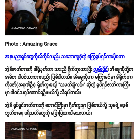
Photo : Amazing Grace
အနုပညာရှင်တွေကိုယ်တိုင်လည်း သဘောကျခဲ့တဲ့ ကြွေရုပ်ရှင်ကားပိုစတာ
အဲ့ဒီဇာတ်ကားကို ဒါရိုုက်တာ သားညီ ရိုက်ကူးထားပြီး
လွှမ်းပိုင်
၊ အိချောပိုတို့က
အဓိက ပါဝင်ထားတာလည်း ဖြစ်ပါတယ်။ အိချောပိုဟာ မကြာခင်မှာ ဒါရိုက်တာ
ကိုဇော်(အရုဏ်ဦး) ရိုက်ကူးမယ့် "သမက်ချဲလင်း" ဆိုတဲ့ ရုပ်ရှင်ဇာတ်ကားကြီး
မှာ ပါဝင်သရုပ်ဆောင်ရဦးမယ်လို့ သိရပါတယ်။
အဲ့ဒီ ရုပ်ရှင်ဇာတ်ကားကို တောင်ကြီးမှာ ရိုက်ကူးမှာ ဖြစ်တယ်လို့ သူမရဲ့ ဖေ့စ်
ဘွတ်ကနေ ပရိသတ်တွေကို ပြောပြထားပါသေးတယ်။