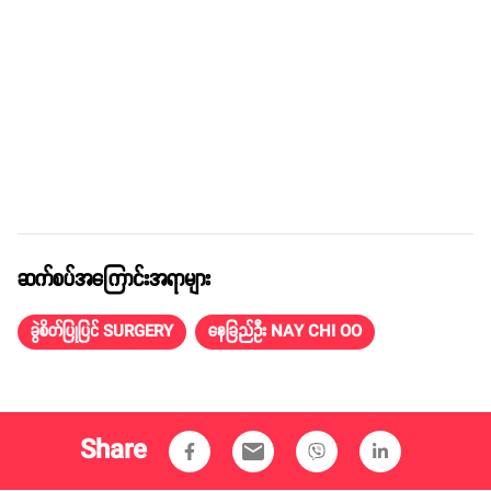
ဆက်စပ်အကြောင်းအရာများ
ခွဲစိတ်ပြုပြင် SURGERY
နေခြည်ဦး NAY CHI OO
Share
email