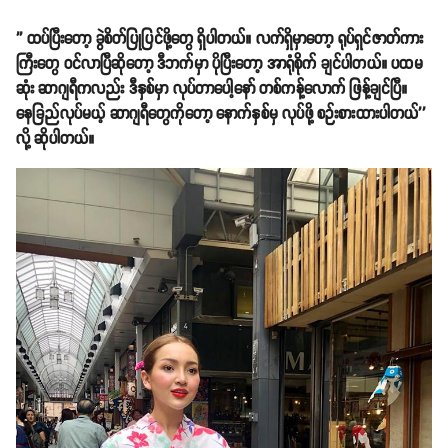
'' ထပ်ပြီးတော့ ခွဲစိတ်ပြုပြင်ဖို့တွေ ရှိပါတယ်။ လက်ရှိမှာတော့ ရုပ်ရှင်ဇာတ်ကား
ကြီးတွေ ဝင်လာပြီဆိုတော့ ဒီဘက်မှာ ပိုပြီးတော့ အာရုံစိုက် ချင်ပါတယ်။ ပထမ
ဆုံး ဆာဂျရီကလည်း ဒီနှစ်မှာ လုပ်တာပေါ့နော် တစ်ကန့်လောက် ဖြန့်ချင်ပြီ။
နေခြည်လုပ်မယ့် ဆာဂျရီတွေကိုတော့ နောက်နှစ်မှ လုပ်ဖို့ စဉ်းစားထားပါတယ်''
လို့ ဆိုပါတယ်။