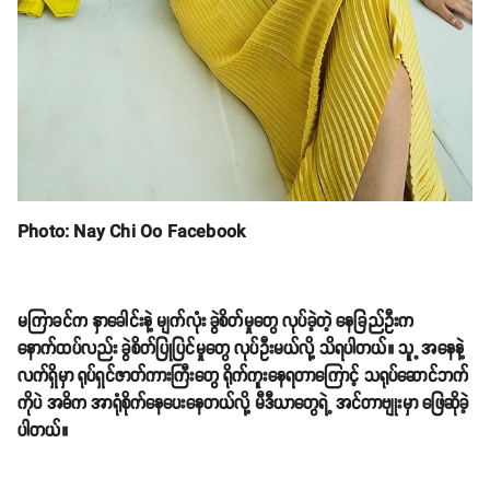
Photo: Nay Chi Oo Facebook
မကြာခင်က နှာခေါင်းနဲ့ မျက်လုံး ခွဲစိတ်မှုတွေ လုပ်ခဲ့တဲ့ နေခြည်ဦးက
နောက်ထပ်လည်း ခွဲစိတ်ပြုပြင်မှုတွေ လုပ်ဦးမယ်လို့ သိရပါတယ်။ သူ့ အနေနဲ့
လက်ရှိမှာ ရုပ်ရှင်ဇာတ်ကားကြီးတွေ ရိုက်ကူးနေရတာကြောင့် သရုပ်ဆောင်ဘက်
ကိုပဲ အဓိက အာရုံစိုက်နေပေးနေတယ်လို့ မီဒီယာတွေရဲ့ အင်တာဗျုးမှာ ဖြေဆိုခဲ့
ပါတယ်။