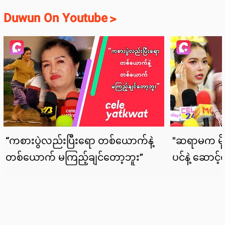
Duwun On Youtube
>