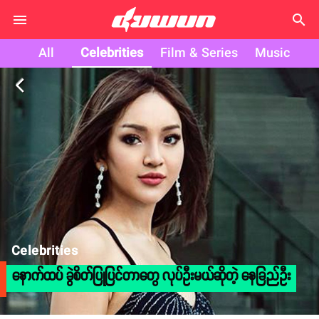
search
All
Celebrities
Film & Series
Music
arrow_back_ios
Celebrities
နောက်ထပ် ခွဲစိတ်ပြုပြင်တာတွေ လုပ်ဦးမယ်ဆိုတဲ့ နေခြည်ဦး