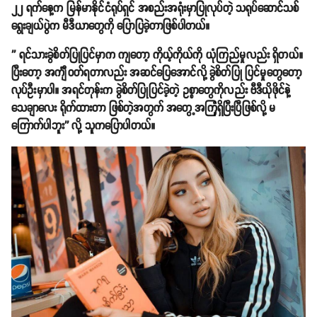
၂၂ ရက်နေ့က မြန်မာနိုင်ငံရုပ်ရှင် အစည်းအရုံးမှာပြုလုပ်တဲ့ သရုပ်ဆောင်သစ်
ရွေးချယ်ပွဲက မီဒီယာတွေကို ပြောပြခဲ့တာဖြစ်ပါတယ်။
'' ရင်သားခွဲစိတ်ပြုပြင်မှာက ကျတော့ ကိုယ့်ကိုယ်ကို ယုံကြည်မှုလည်း ရှိတယ်။
ပြီးတော့ အင်္ကျီဝတ်ရတာလည်း အဆင်ပြေအောင်လို့ ခွဲစိတ်ပြု ပြင်မှုတွေတော့
လုပ်ဦးမှာပါ။ အရင်တုန်းက ခွဲစိတ်ပြုပြင်ခဲ့တဲ့ ဥစ္စာတွေကိုလည်း ဗီဒီယိုဖိုင်နဲ့
သေချာလေး ရိုက်ထားတာ ဖြစ်တဲ့အတွက် အတွေ့အကြုံရှိပြီးပြီဖြစ်လို့ မ
ကြောက်ပါဘူး'' လို့ သူကပြောပါတယ်။