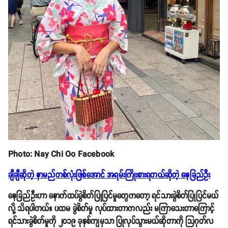
Photo: Nay Chi Oo Facebook
ချီချီဆိုတဲ့ နာမည်တစ်လုံးဖြစ်အောင် အရမ်းကြိုးစားရတယ်ဆိုတဲ့ နေခြည်ဦး
နေခြည်ဦးဟာ နောက်ထပ်ခွဲစိတ်ပြုပြင်မှုတွေကတော့ ရင်သားခွဲစိတ်ပြုပြင်မယ်
လို့ သိရပါတယ်။ ပထမ ခွဲစိတ်မှု လုပ်ထားတာကလည်း မကြာသေးတာကြောင့်
ရင်သားခွဲစိတ်မှုကို ၂၀၁၉ ခုနှစ်ကျမှသာ ပြုလုပ်သွားမယ်ဆိုတာကို သြဂုတ်လ