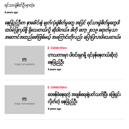
ရင်သားခွဲစိတ်ဦးမှာတဲ့။
8 years ago
နေခြည်ဦးက နှာခေါင်းနဲ့ မျက်လုံးခွဲစိတ်မှုတွေ အပြင် ရင်သားခွဲစိတ်မှုတွေပါ
ထပ်မံပြုလုပ်ဖို့ ရှိသေးတယ်လို့ ဆိုပါတယ်။ ဒါကို တော့ ၂၀၁၉ ရောက်မှသာ
အကောင်အထည်ဖော်ဖြစ်မယ့် အကြောင်းကိုလည်း ပြောပြလာပါသေးတယ်။
Celebrities
ဟာသကားမှာ ပါဝင်ရမှာမို့ ရင်ခုန်နေတယ်ဆိုတဲ့
နေခြည်ဦး
8 years ago
Celebrities
ဝေဖန်ခံနေရတဲ့ အချစ်ရေးနဲ့ပတ်သက်ပြီး ဖြေရှင်း
လိုက်တဲ့ နေခြည်ဦး
8 years ago