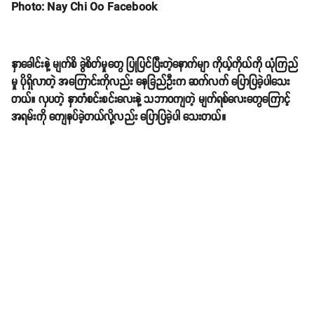
Photo: Nay Chi Oo Facebook
နှာခေါင်းနဲ့ မျက်စိ ခွဲစိတ်မှုတွေ ပြုပြင်ပြီးတဲ့နောက်မျာ ကိုယ့်ကိုယ်ကို ယုံကြည်
မှု ပိုရှိလာတဲ့ အကြောင်းကိုလည်း နေခြည်ဦးက ဆက်လက် ပြောပြခဲ့ပါသေး
တယ်။ လှပတဲ့ နှာတံစင်းစင်းလေးနဲ့ သဘာဝကျတဲ့ မျက်ရစ်လေးတွေကြောင့်
အရမ်းကို ကျေနပ်ခဲ့တယ်လို့လည်း ပြောပြခဲ့ပါ သေးတယ်။