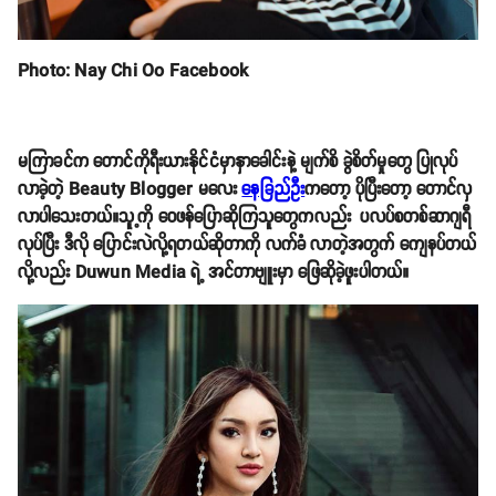
Photo: Nay Chi Oo Facebook
မကြာခင်က တောင်ကိုရီးယားနိုင်ငံမှာနှာခေါင်းနဲ့ မျက်စိ ခွဲစိတ်မှုတွေ ပြုလုပ်
လာခဲ့တဲ့ Beauty Blogger မလေး
နေခြည်ဦး
ကတော့ ပိုပြီးတော့ တောင်လှ
လာပါသေးတယ်။သူ့ကို ဝေဖန်ပြောဆိုကြသူတွေကလည်း ပလပ်စတစ်ဆာဂျရီ
လုပ်ပြီး ဒီလို ပြောင်းလဲလို့ရတယ်ဆိုတာကို လက်ခံ လာတဲ့အတွက် ကျေနပ်တယ်
လို့လည်း Duwun Media ရဲ့ အင်တာဗျူးမှာ ဖြေဆိုခဲ့ဖူးပါတယ်။