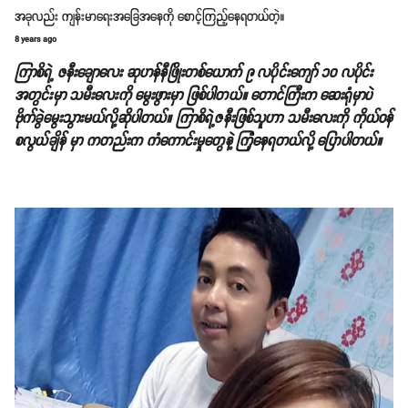
အခုလည်း ကျန်းမာရေးအခြေအနေကို စောင့်ကြည့်နေရတယ်တဲ့။
8 years ago
ကြာစိရဲ့ ဇနီးချောလေး ဆုဟန်နီဖြိုးတစ်ယောက် ၉ လပိုင်းကျော် ၁၀ လပိုင်း
အတွင်းမှာ သမီးလေးကို မွေးဖွားမှာ ဖြစ်ပါတယ်။ တောင်ကြီးက ဆေးရုံမှာပဲ
ဗိုက်ခွဲမွေးသွားမယ်လို့ဆိုပါတယ်။ ကြာစိရဲ့ဇနီးဖြစ်သူဟာ
သမီးလေးကို ကိုယ်ဝန်
စလွယ်ချိန် မှာ ကတည်းက
ကံကောင်းမှုတွေနဲ့ ကြုံနေရတယ်လို့ ပြောပါတယ်။