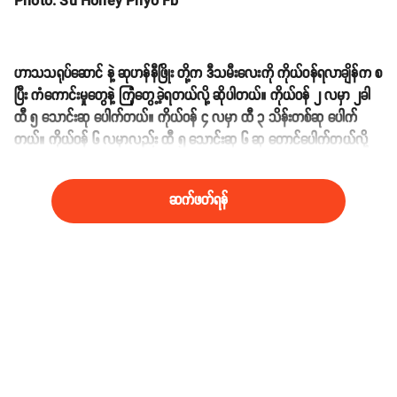
Photo: Su Honey Phyo Fb
ဟာသသရုပ်ဆောင်
နဲ့ ဆုဟန်နီဖြိုး တို့က ဒီသမီးလေးကို ကိုယ်ဝန်ရလာချိန်က စ
ပြီး ကံကောင်းမှုတွေနဲ့ ကြုံတွေ့ခဲ့ရတယ်လို့ ဆိုပါတယ်။ ကိုယ်ဝန် ၂ လမှာ ၂ခါ
ထီ ၅ သောင်းဆု ပေါက်တယ်။ ကိုယ်ဝန် ၄ လမှာ ထီ ၃ သိန်းတစ်ဆု ပေါက်
တယ်။ ကိုယ်ဝန် ၆ လမှာလည်း ထီ ၅ သောင်းဆု ၆ ဆု တောင်ပေါက်တယ်လို့
Duwun Media ကို ဖြေဆိုခဲ့ပါတယ်။
ဆက်ဖတ်ရန်