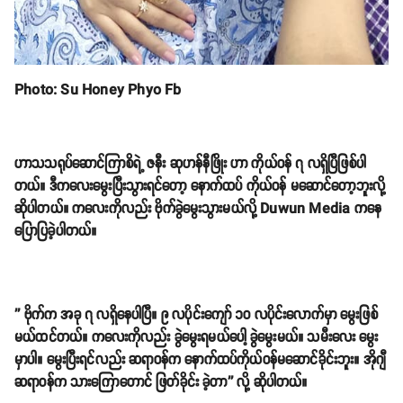
Photo: Su Honey Phyo Fb
ဟာသသရုပ်ဆောင်ကြာစိရဲ့ ဇနီး ဆုဟန်နီဖြိုး ဟာ ကိုယ်ဝန် ၇ လရှိပြီဖြစ်ပါ
တယ်။ ဒီကလေးမွေးပြီးသွားရင်တော့ နောက်ထပ် ကိုယ်ဝန် မဆောင်တော့ဘူးလို့
ဆိုပါတယ်။ ကလေးကိုလည်း ဗိုက်ခွဲမွေးသွားမယ်လို့ Duwun Media ကနေ
ပြောပြခဲ့ပါတယ်။
'' ဗိုက်က အခု ၇ လရှိနေပါပြီ။ ၉ လပိုင်းကျော် ၁၀ လပိုင်းလောက်မှာ မွေးဖြစ်
မယ်ထင်တယ်။ ကလေးကိုလည်း ခွဲမွေးရမယ်ပေါ့ ခွဲမွေးမယ်။ သမီးလေး မွေး
မှာပါ။ မွေးပြီးရင်လည်း ဆရာဝန်က နောက်ထပ်ကိုယ်ဝန်မဆောင်ခိုင်းဘူး။ အိုဂျီ
ဆရာဝန်က သားကြောတောင် ဖြတ်ခိုင်း ခဲ့တာ'' လို့ ဆိုပါတယ်။