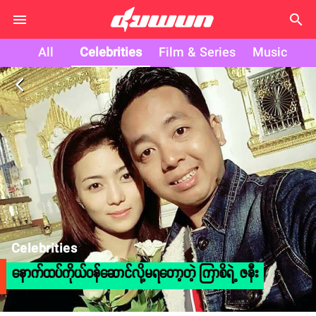
search
All
Celebrities
Film & Series
Music
arrow_back_ios
Celebrities
နောက်ထပ်ကိုယ်ဝန်ဆောင်လို့မရတော့တဲ့ ကြာစိရဲ့ ဇနီး