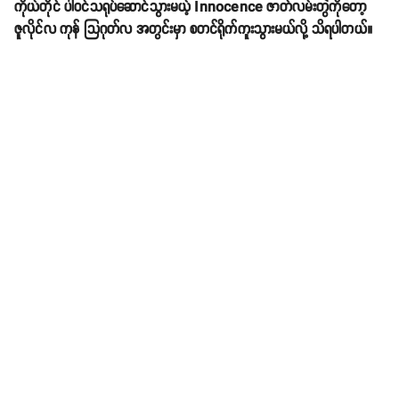
ကိုယ်တိုင် ပါဝင်သရုပ်ဆောင်သွားမယ့် Innocence ဇာတ်လမ်းတွဲကိုတော့
ဇူလိုင်လ ကုန် သြဂုတ်လ အတွင်းမှာ စတင်ရိုက်ကူးသွားမယ်လို့ သိရပါတယ်။