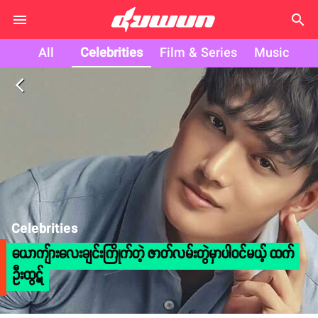
search
All
Celebrities
Film & Series
Music
arrow_back_ios
Celebrities
ယောကျ်ားလေးချင်းကြိုက်တဲ့ ဇာတ်လမ်းတွဲမှာပါဝင်မယ့် ထက်
ဦးထွဋ်