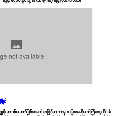
 ဆိုပြီး ငွေဇင်လှိုင်းရဲ့ အားသာချက်ကို ပြောပြထားပါတယ်။
ြိုင်
ဂျူနီယာတစ်ယောက်ဖြစ်ပေမယ့် အပြင်လောကမှ တခြားအဆိုတော်ကြီးတွေလိုပဲ စီ