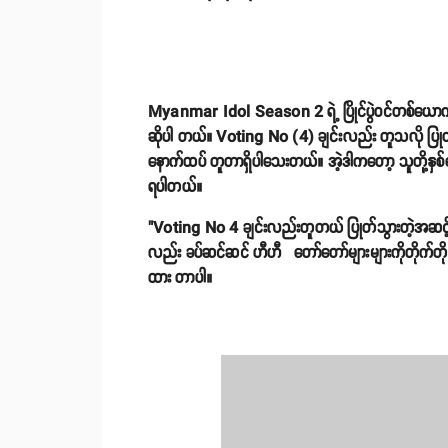
Myanmar Idol Season 2 ရဲ့ ပြိုင်ပွဲဝင်တစ်ယောက်ဖြစ်တ
ဆိုပါ တယ်။ Voting No (4) ချင်းလည်း တူသလို ပြုတ်သ
နောက်ထပ် တူတာရှိပါသေးတယ်။ အဲ့ဒါကတော့ သူတို့နှစ်ယ
ရပါတယ်။
"Voting No 4 ချင်းလည်းတူတယ် ပြုတ်သွားတဲ့အဆ
လည်း ခပ်ဆင်ဆင် ဟီဟီ တော်တော်များများကိုတိုက်တိုက်ဆ
ထား တာပါ။