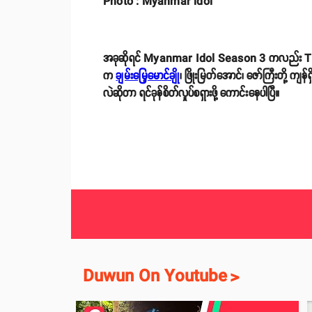
Photo : Myanmar idol
အခုဆိုရင် Myanmar Idol Season 3 ကလည်း Top 3 အထိ 
က
ချမ်းမြေ့မောင်ချိ
ု၊ ဖြိုးမြတ်အောင်၊ ဇော်ကြီးတို့ ကျန
လဲဆိုတာ ရင်ခုန်စိတ်လှုပ်စရှားဖို့ ကောင်းနေပါပြီ။
Duwun On Youtube
>