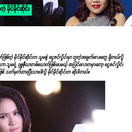
မိုင်မိုင်ဆိုင်း
ဲ့ မိုင်မိုင်ဆိုင်းက သူမနဲ့ ငွေဇင်လှိုင်းမှာ တူတဲ့အချက်လေးတွေ ရှိတယ်လို့
ဟာ သူမရဲ့ ဂျူနီယာတစ်ယောက်ဖြစ်ပေမယ့် အပြင်လောကမှာတော့ ငွေဇင်လှိုင်း
သတ်မှတ်ထားပြီးသားပါလို့ မိုင်မိုင်ဆိုင်းက ဆိုပါတယ်။