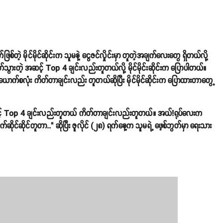
ဲ့ မိုင်မိုင်ဆိုင်းက သူမနဲ့ ငွေဇင်လှိုင်းမှာ တူတဲ့အချက်လေးတွေ ရှိတယ်လို့
ွားတဲ့ အဆင့် Top 4 ချင်းလည်းတူတယ်လို့ မိုင်မိုင်းဆိုင်းက ပြောပါတယ်။
ောက်စလုံး ကိတ်တာချင်းလည်း တူတယ်ဆိုပြီး မိုင်မိုင်ဆိုင်းက ပြောထားတာတွေ့
င့် Top 4 ချင်းလည်းတူတယ် ကိတ်တာချင်းလည်းတူတယ်။ အယ်!ရုပ်လေးက
ိုင်ဆိုင်တူတာ.." ဆိုပြီး ဇူလိုင် (၂၈) ရက်နေ့က သူမရဲ့ ဖေ့စ်ဘွတ်မှာ ရေးသား