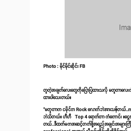
Photo : မိုင်မိုင်ဆိုင်း FB
တူတဲ့အချက်လေးတွေကိုပြောပြထားသလို မတူတာလေးကိုလည်း
ထားပါသေးတယ်။
"မတူတာက ငမိုင်က Rock လောက်ဘဲအားသန်တယ်..musi
ဘဲသိတယ်။ ဟီဟီ Top 4 ရောက်တာ ကံကောင်း ။ငွေဇင်က 
တယ်..ဒီထက်မကအဆင့်တက်ဖို့အရည်အချင်းအများကြီ