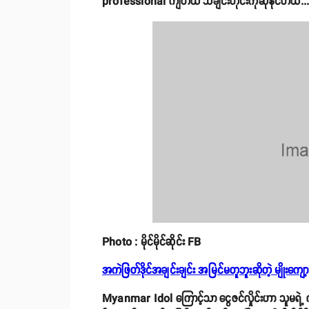
professional ကျတယ် သီချင်းတိုင်းကိုဆိုနိုင်တယ်..."
Photo : မိုင်မိုင်ဆိုင်း FB
အကဲဖြတ်ဒိုင်အချင်းချင်း အမြင်မတူဘူးဆိုတဲ့ မျိုးကျော့မ
Myanmar Idol ကြောင့်သာ ငွေဇင်လှိုင်းဟာ သူမရဲ့ 