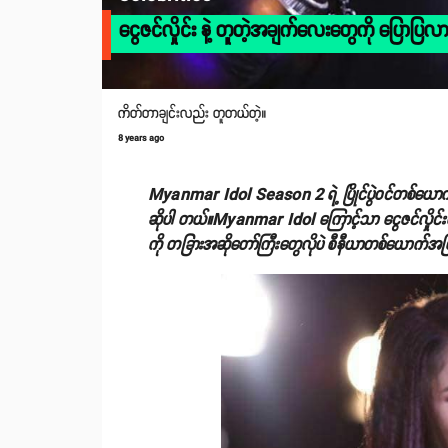
ငွေဇင်လှိုင်း နဲ့ တူတဲ့အချက်လေးတွေကို ပြောပြလာတဲ့ 
ကိတ်တာချင်းလည်း တူတယ်တဲ့။
8 years ago
Myanmar Idol Season 2 ရဲ့ ပြိုင်ပွဲဝင်တစ်ယောက်ဖြစ်တ
ဆိုပါ တယ်။Myanmar Idol ကြောင့်သာ ငွေဇင်လှိုင်း
ကို တခြားအဆိုတော်ကြီးတွေလိုပဲ စီနီယာတစ်ယောက်အဖြစ် 