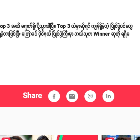
ရောက်ရှိလို့သွားပါပြီ။ Top 3 ထဲမှာဆိုရင် ကျန်ရှိခဲ့တဲ့ ပြိုင်ပွဲဝင်တွေ
်ရှိခဲ့တာဖြစ်ပြီး မကြာခင် ဖိုင်နယ် ပြိုင်ပွဲကြီးမှာ ဘယ်သူက Winner ဆုကို ရရှိမ
Share
email