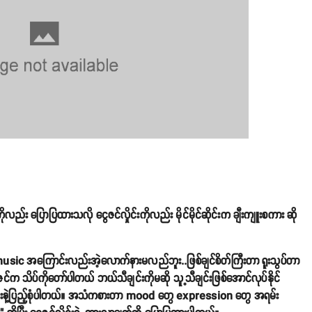
 ပြောပြထားသလို ငွေဇင်လှိုင်းကိုလည်း မိုင်မိုင်ဆိုင်းက ချီးကျူးစကား ဆို
c အကြောင်းလည်းအဲ့လောက်နားမလည်ဘူး..ဖြစ်ချင်စိတ်ကြီးတာ ရူးသွပ်တာ
သိပ်ကိုတော်ပါတယ် ဘယ်သီချင်းကိုမဆို သူ့သီချင်းဖြစ်အောင်လုပ်နိုင်
းနဲ့ပြည့်စုံပါတယ်။ အသံကစားတာ mood တွေ expression တွေ အရမ်း