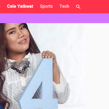
e
Cele Yatkwat
Sports
Tech