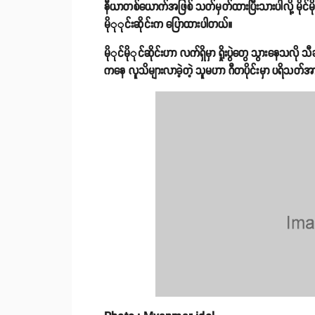
နီယာတစ်ယောက်အဖြစ် သတ်မှတ်ထားပြီးသားပါလို့ မိုင်မိုင
မိုုုင်းဆိုင်းက ပြောထားပါတယ်။
မိုုင်မိုုင်ဆိုင်းဟာ လက်ရှိမှာ ရှိုးပွဲတွေ သွား
ကနေ လူသိများလာခဲ့တဲ့ သူမဟာ ဂီတပိုင်းမှာ ပရိသတ်အ