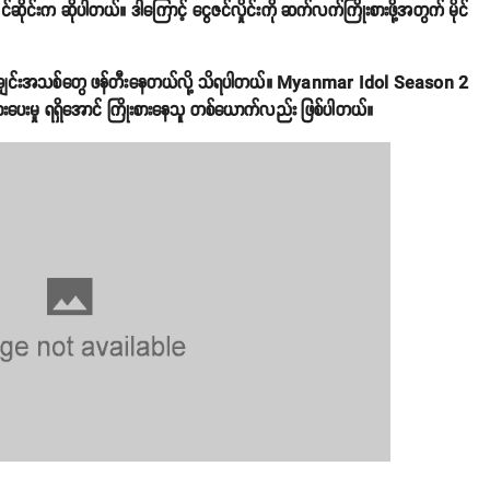
်ဆိုင်းက ဆိုပါတယ်။ ဒါကြောင့် ငွေဇင်လှိုင်းကို ဆက်လက်ကြိုးစားဖို့အတွက် မိုင်
နေသလို သီချင်းအသစ်တွေ ဖန်တီးနေတယ်လို့ သိရပါတယ်။ Myanmar Idol Season 2
ားပေးမှု ရရှိအောင် ကြိုးစားနေသူ တစ်ယောက်လည်း ဖြစ်ပါတယ်။