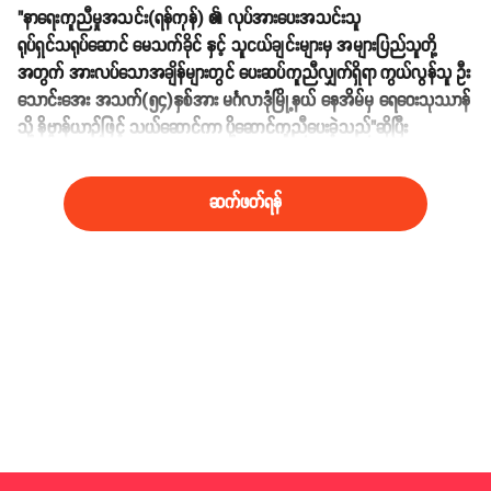
"နာရေးကူညီမှုအသင်း(ရန်ကုန်) ၏ လုပ်အားပေးအသင်းသူ
ရုပ်ရှင်သရုပ်ဆောင် မေသက်ခိုင် နှင့် သူငယ်ချင်းများမှ အများပြည်သူတို့
အတွက် အားလပ်သောအချိန်များတွင် ပေးဆပ်ကူညီလျှက်ရှိရာ ကွယ်လွန်သူ ဦး
သောင်းအေး အသက်(၅၄)နှစ်အား မင်္ဂလာဒုံမြို့နယ် နေအိမ်မှ ရေဝေးသုဿာန်
သို့ နိဗ္ဗာန်ယာဉ်ဖြင့် သယ်ဆောင်ကာ ပို့ဆောင်ကူညီပေးခဲ့သည်"ဆိုပြီး
ဇူလိုင်(၂၄)ရက်နေ့က ကျော်သူရဲ့ ဖေ့စ်ဘွတ်မှာ ရေးသားထားပါတယ်။
ဆက်ဖတ်ရန်