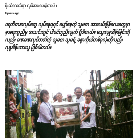
မိုးထဲလေထဲမှာ လုပ်အားပေးခဲ့တာပါ။
8 years ago
ပရဟိတအလုပ်တွေ လုပ်နေရရင် ပျော်နေတဲ့ သူမက အားလပ်ချိန်လေးတွေမှာ
နာရေးကူညီမှု အသင်းတွင် ပါဝင်ကူညီလျက် ရှိပါတယ်။ သွေးလှူဒါန်းခြင်းကို
လည်း ခဏခဏလုပ်တတ်တဲ့ သူမက သူမရဲ့ ခန္ဓာကိုယ်တစ်ခုလုံးကိုလည်း
လှူဒါန်းထားသူ ဖြစ်ပါတယ်။