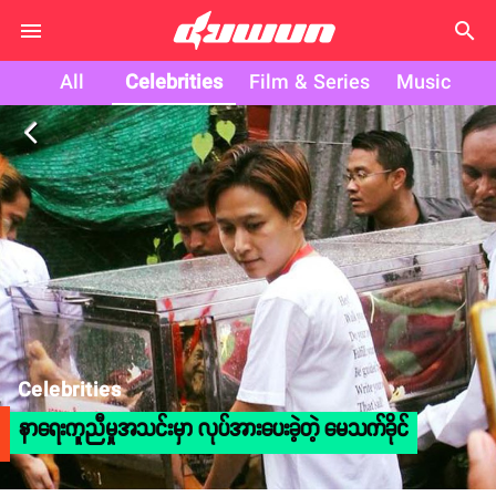
search
All
Celebrities
Film & Series
Music
arrow_back_ios
Celebrities
နာရေးကူညီမှုအသင်းမှာ လုပ်အားပေးခဲ့တဲ့ မေသက်ခိုင်