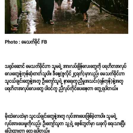
Photo : မေသက်ခိုင် FB
သရုပ်ဆောင် မေသက်ခိုင်ဟာ သူမရဲ့ အားလပ်ချိန်လေးတွေကို ပရဟိတအလုပ်
လေးတွေနဲ့ကုန်ဆုံးတတ်သူပါ။ ဒီနေ့(ဇူလိုင်၂၄ရက်)မှာလည်း မေသက်ခိုင်ဟာ
သူငယ်ချင်းတွေနဲ့အတူ ဦးကျော်သူရဲ့ နာရေးကူညီမှုအသင်း(ရန်ကုန်)နဲ့အတူ
ပရဟိတအလုပ်လေးတွေ ပါဝင်ကူ ညီလုပ်ကိုင်ပေးနေတာ တွေ့ရပါတယ်။
မိုးထဲလေထဲမှာ သူငယ်ချင်းတွေနဲ့အတူ လုပ်အားပေးဖြစ်ခဲ့တာပါ။ သူမရဲ့
လုပ်အားပေးမှုကိုလည်း ဦးကျော်သူက သူ့ရဲ့ ဖေ့စ်ဘွတ်မှာ ယခုလို ရေးသားပြီး
ပြောထားတာ တွေ့ရပါတယ်။