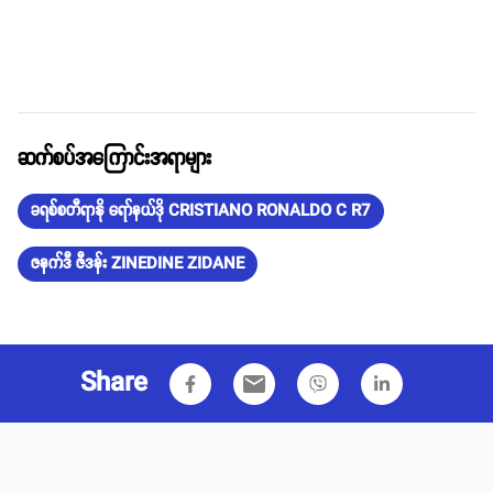
ဆက်စပ်အကြောင်းအရာများ
ခရစ်စတီရာနို ရော်နယ်ဒို CRISTIANO RONALDO C R7
ဇနက်ဒီ ဇီဒန်း ZINEDINE ZIDANE
Share
email