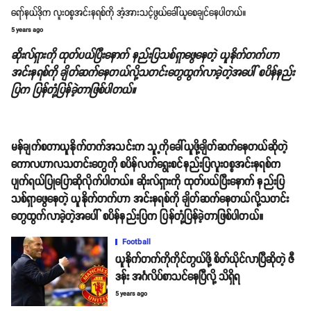
ရော်နယ်ဒိုက လူး၀စ္စအင်းနရစ်ကို အံ့အားသင့်ဖွယ်ခေါ်ယူစေချင်နေပါတယ်။
5 years ago
ဆိုးလ်ရှားကို ထုတ်ပယ်ပြီးနောက် နည်းပြသစ်ရှာဖွေနေတဲ့ ယူနိုက်တက်ဟာ
အင်းနရစ်ကို ချိတ်ဆက်နေတယ်လို့သတင်းတွေထွက်လာခဲ့တဲ့အပေါ် စပိန်နည်း
ပြက ပြန်တုံ့ပြန်ခဲ့တာဖြစ်ပါတယ်။
မန်ချက်စတာယူနိုက်တက်အသင်းက သူ့ကိုခေါ်ယူဖို့ချိတ်ဆက်နေတယ်ဆိုတဲ့
ကောလဟာလသတင်းတွေကို စပိန်လက်ရွေးစင်နည်းပြလူး၀စ္စအင်းနရစ်က
ပျက်ရယ်ပြုပြောဆိုလိုက်ပါတယ်။ ဆိုးလ်ရှားကို ထုတ်ပယ်ပြီးနောက် နည်းပြ
သစ်ရှာဖွေနေတဲ့ ယူနိုက်တက်ဟာ အင်းနရစ်ကို ချိတ်ဆက်နေတယ်လို့သတင်း
တွေထွက်လာခဲ့တဲ့အပေါ် စပိန်နည်းပြက ပြန်တုံ့ပြန်ခဲ့တာဖြစ်ပါတယ်။
Football
ယူနိုက်တက်ကိုကိုင်တွယ်ဖို့ စိတ်ယိုင်လာပြီဆိုတဲ့ ဇီ
ဒန်း အင်္ဂလိပ်စာသင်နေပြီလို့ သိရှိရ
5 years ago