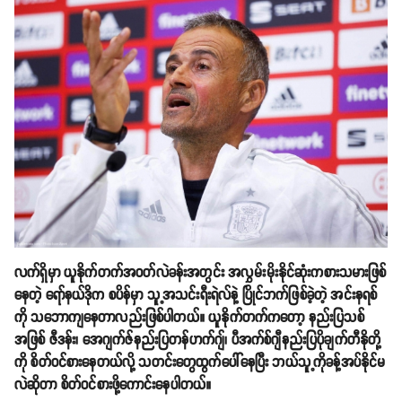
လက်ရှိမှာ ယူနိုက်တက်အဝတ်လဲခန်းအတွင်း အလွှမ်းမိုးနိုင်ဆုံးကစားသမားဖြစ်
နေတဲ့ ရော်နယ်ဒိုက စပိန်မှာ သူ့အသင်းရီးရဲလ်နဲ့ ပြိုင်ဘက်ဖြစ်ခဲ့တဲ့ အင်းနရစ်
ကို သဘောကျနေတာလည်းဖြစ်ပါတယ်။ ယူနိုက်တက်ကတော့ နည်းပြသစ်
အဖြစ် ဇီဒန်း၊ အေဂျက်ဇ်နည်းပြတန်ဟက်ဂျ်၊ ပီအက်စ်ဂျီနည်းပြပိုချက်တီနိုတို့
ကို စိတ်ဝင်စားနေတယ်လို့ သတင်းတွေထွက်ပေါ်နေပြီး ဘယ်သူ့ကိုခန့်အပ်နိုင်မ
လဲဆိုတာ စိတ်ဝင်စားဖို့ကောင်းနေပါတယ်။