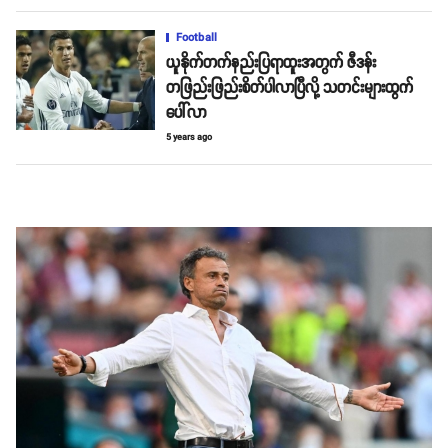
Football
ယူနိုက်တက်နည်းပြရာထူးအတွက် ဇီဒန်း
တဖြည်းဖြည်းစိတ်ပါလာပြီလို့ သတင်းများထွက်
ပေါ်လာ
5 years ago