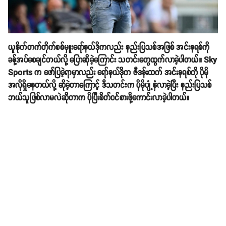
ယူနိုက်တက်တိုက်စစ်မှူးရော်နယ်ဒိုကလည်း နည်းပြသစ်အဖြစ် အင်းနရစ်ကို
ခန့်အပ်စေချင်တယ်လို့ ပြောဆိုခဲ့ကြောင်း သတင်းတွေထွက်လာခဲ့ပါတယ်။ Sky
Sports က ဖော်ပြခဲ့ရာမှာလည်း ရော်နယ်ဒိုက ဇီဒန်းထက် အင်းနရစ်ကို ပိုမို
အလိုရှိနေတယ်လို့ ဆိုခဲ့တာကြောင့် ဒီသတင်းက ပိုမိုပျံ့နှံလာခဲ့ပြီး နည်းပြသစ်
ဘယ်သူဖြစ်လာမလဲဆိုတာက ပိုပြီးစိတ်ဝင်စားဖို့ကောင်းလာခဲ့ပါတယ်။