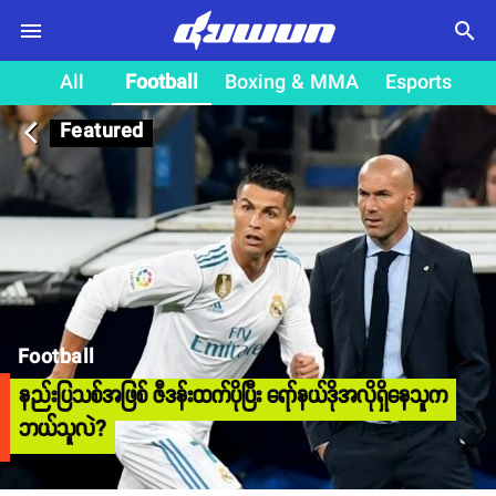
search
All
Football
Boxing & MMA
Esports
Featured
arrow_back_ios
Football
နည်းပြသစ်အဖြစ် ဇီဒန်းထက်ပိုပြီး ရော်နယ်ဒိုအလိုရှိနေသူက
ဘယ်သူလဲ?