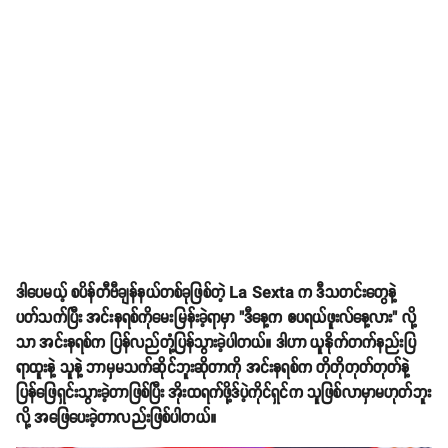
ဒါပေမယ့် စပိန်တီဗီချန်နယ်တစ်ခုဖြစ်တဲ့ La Sexta က ဒီသတင်းတွေနဲ့
ပတ်သက်ပြီး အင်းနရစ်ကိုမေးမြန်းခဲ့ရာမှာ "ဒီနေ့က ဧပရယ်ဖူးလ်နေ့လား" လို့
သာ အင်းနရစ်က ပြန်လည်တုံ့ပြန်သွားခဲ့ပါတယ်။ ဒါဟာ ယူနိုက်တက်နည်းပြ
ရာထူးနဲ့ သူနဲ့ ဘာမှမသက်ဆိုင်ဘူးဆိုတာကို အင်းနရစ်က တိုတိုတုတ်တုတ်နဲ့
ပြန်ဖြေရှင်းသွားခဲ့တာဖြစ်ပြီး အိုးထရက်ဖို့ဒ်ပဲ့ကိုင်ရှင်က သူဖြစ်လာမှာမဟုတ်ဘူး
လို့ အဖြေပေးခဲ့တာလည်းဖြစ်ပါတယ်။