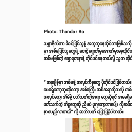
Photo: Thandar Bo
သန္တာဗိုလ်ဟာ မိခင်ဖြစ်သူနဲ့ အတူတူနေထိုင်တာဖြစ်သလ
မှာ အစ်မဖြစ်သူတွေရဲ့ စောင့်ရှောက်မှုအောက်မှာနေထ
အစ်မဖြစ်တဲ့ ချောရတနာနဲ့ တိုင်ပင်နေတယ်လို့ သူက ဆိ
“ အခုချိန်မှာ အစ်မနဲ့ အလုပ်ကိစ္စတွေ ပိုတိုင်ပင်ဖြ
မေမရှိတော့ဘူးဆိုတော့ အစ်မကြီး အမိအရာဆိုသလို တစ်ခုခုဆ
အလုပ်တွေ၊ အိမ်နဲ့ ပတ်သက်တဲ့အရာ တွေဆိုရင် အမေရှိန
ပတ်သက်တဲ့ ကိစ္စတွေဆို ညီမပဲ ပူရတော့တာပေါ့။ လိုအပ်တာ
နားလည်လာတယ်” လို့ ဆက်လက် ပြောပြခဲ့ပါတယ်။