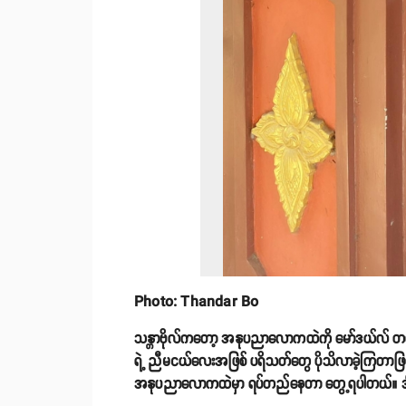
Photo: Thandar Bo
သန္တာဗိုလ်ကတော့ အနုပညာလောကထဲကို မော်ဒယ်လ် တစ
ရဲ့ ညီမငယ်လေးအဖြစ် ပရိသတ်တွေ ပိုသိလာခဲ့ကြတာဖြ
အနုပညာလောကထဲမှာ ရပ်တည်နေတာ တွေ့ရပါတယ်။ ဒါ့အပြ