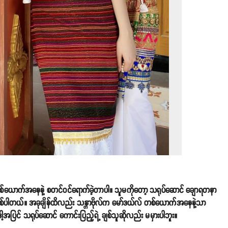
်ယောက်အနေနဲ့ စတင်ဝင်ရောက်ခဲ့တာပါ။ သူမကိုတော့ သရုပ်ဆောင် ချောရတနာ
စ်ပါတယ်။ အခုချိန်ထိလည်း သန္တာဗိုလ်က မော်ဒယ်လ် တစ်ယောက်အနေနဲ့သာ
င် သရုပ်ဆောင် ကောင်းပြည့်ရဲ့ ချစ်သူဆိုလည်း မမှားပါဘူး။