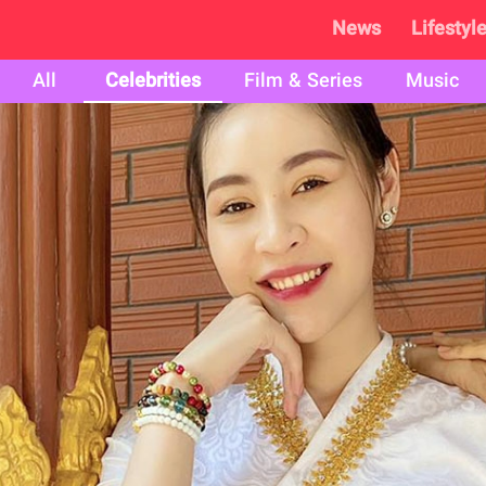
News
Lifestyl
All
Celebrities
Film & Series
Music