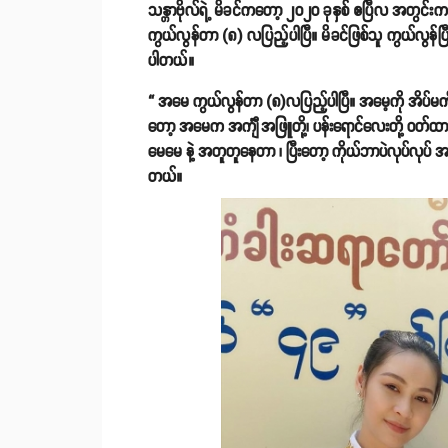
သန္တာဗိုလ်ရဲ့ မိခင်ကတော့ ၂၀၂၀ ခုနှစ် ဧပြီလ အတွင်း
ကွယ်လွန်တာ (၈) လပြည့်ပါပြီ။ မိခင်ဖြစ်သူ ကွယ်လွန်ပ
ပါတယ်။
“ အမေ ကွယ်လွန်တာ (၈)လပြည့်ပါပြီ။ အမေ့ကို အိပ်မက် မက
တော့ အမေက အင်္ကျီအဖြူတို့၊ ပန်းရောင်လေးတို့ ဝ
မေမေ နဲ့ အတူတူနေတာ ၊ ပြီးတော့ ကိုယ်ဘာပဲလုပ်လုပ် အမ
တယ်။