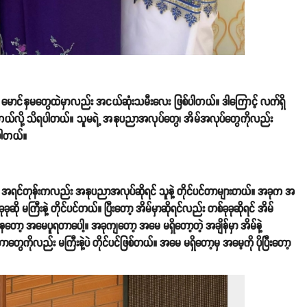
ို မောင်နှမတွေထဲမှာလည်း အငယ်ဆုံးသမီးလေး ဖြစ်ပါတယ်။ ဒါကြောင့် လက်ရှိ
ိုင်တယ်လို့ သိရပါတယ်။ သူမရဲ့ အနုပညာအလုပ်တွေ၊ အိမ်အလုပ်တွေကိုလည်း
ုပါတယ်။
စ်တယ်။ အရင်တုန်းကလည်း အနုပညာအလုပ်ဆိုရင် သူနဲ့ တိုင်ပင်တာများတယ်။ အခုက အ
ို မကြီးနဲ့ တိုင်ပင်တယ်။ ပြီးတော့ အိမ်မှာဆိုရင်လည်း တစ်ခုခုဆိုရင် အိမ်
ေတော့ အမေပူရတာပေါ့။ အခုကျတော့ အမေ မရှိတော့တဲ့ အချိန်မှာ အိမ်နဲ့
တွေကိုလည်း မကြီးနဲ့ပဲ တိုင်ပင်ဖြစ်တယ်။ အမေ မရှိတော့မှ အမေ့ကို ပိုပြီးတော့