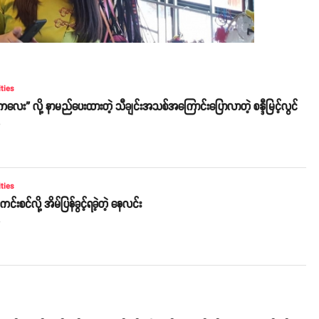
ities
လေး” လို့ နာမည်ပေးထားတဲ့ သီချင်းအသစ်အကြောင်းပြောလာတဲ့ စန္ဒီမြင့်လွင်
o
ities
း ကင်းစင်လို့ အိမ်ပြန်ခွင့်ရခဲ့တဲ့ နေလင်း
o