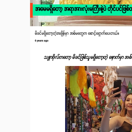
အမေမရှိတော့ အရာအားလုံးမကြီးနဲ့ပဲ တိုင်ပင်ဖြစ်တ
မိခင်မရှိတော့တဲ့အချိန်မှာ အစ်မတွေက စောင့်ရှောက်ပေးတယ်။
6 years ago
သန္တာဗိုလ်ကတော့ မိခင်ဖြစ်သူမရှိတော့တဲ့ နောက်မှာ 