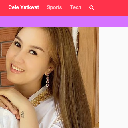
e
Cele Yatkwat
Sports
Tech