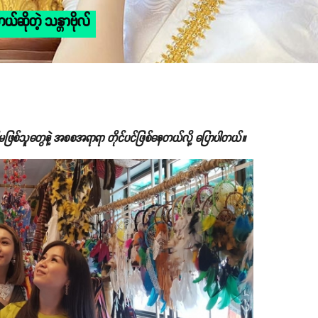
ယ်ဆိုတဲ့ သန္တာဗိုလ်
အစ်မဖြစ်သူတွေနဲ့ အစစအရာရာ တိုင်ပင်ဖြစ်နေတယ်လို့ ပြောပါတယ်။