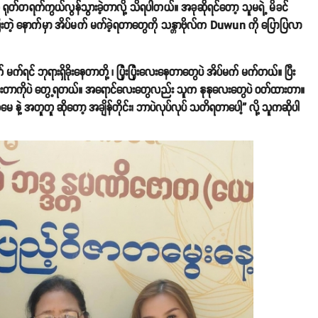
က ရုတ်တရက်ကွယ်လွန်သွားခဲ့တာလို့ သိရပါတယ်။ အခုဆိုရင်တော့ သူမရဲ့ မိခင်
ြီးတဲ့ နောက်မှာ အိပ်မက် မက်ခဲ့ရတာတွေကို သန္တာဗိုလ်က Duwun ကို ပြောပြလာ
်ရင် ဘုရားရှိခိုးနေတာတို့ ၊ ပြုံးပြုံးလေးနေတာတွေပဲ အိပ်မက် မက်တယ်။ ပြီး
တ်ထားတာကိုပဲ တွေ့ရတယ်။ အရောင်လေးတွေလည်း သူက နုနုလေးတွေပဲ ဝတ်ထားတာ။
ေ နဲ့ အတူတူ ဆိုတော့ အချိန်တိုင်း၊ ဘာပဲလုပ်လုပ် သတိရတာပေါ့” လို့ သူကဆိုပါ