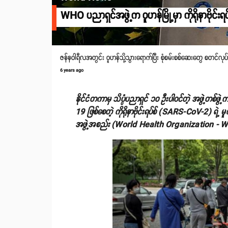
WHO ပညာရှင်အဖွဲ့က ဝူဟန်မြို့မှာ ကိုရိုနာဗိုင်းရ
ဇန်နဝါရီလအတွင်း ဝူဟန်သို့သွားရောက်ပြီး စုံစမ်းစစ်ဆေးတွေ စတင်
6 years ago
နိုင်ငံတကာမှ သိပ္ပံပညာရှင် ၁၀ ဦးပါဝင်တဲ့ အဖွဲ့တစ်ဖွဲ
19 ဖြစ်စေတဲ့ ကိုရိုနာဗိုင်းရပ်စ် (SARS-CoV-2) ရဲ့ မ
အဖွဲ့အစည်း (World Health Organization - WH