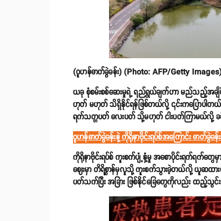
(ဝူဟန်ဓာတ်ခွဲခန်း) (Photo: AFP/Getty Images
ယခု စုံစမ်းစစ်ဆေးမှုရဲ့ ရည်ရွယ်ချက်ဟာ မည်သည့်အချိန်မှာ ဗိ
ဟုတ် မဟုတ် သိရှိနိုင်ရန်ဖြစ်တယ်လို့ ၎င်းကပြောပါတယ်။ ဗို
ရက်သတ္တပတ် လေးပတ် သို့မဟုတ် ငါးပတ်ကြာမယ်လို့ ခန
ဝူဟန်ဓာတ်ခွဲခန်းနဲ့ ကိုရိုနာဗိုင်းရပ်စ်အကြောင်း ဓာတ်
ကိုရိုနာဗိုင်းရပ်စ် ကူးစက်ပျံ့နှံ့မှု အစောပိုင်းရက်ရက်တွေ
ဈေးမှာ တိရိစ္ဆာန်မှလူသို့ ကူးစက်သွားခဲ့တယ်လို့ ယူဆထား
ပတ်သက်ပြီး အခြား ဖြစ်နိုင်ခြေတွေကိုလည်း ထည့်သွင်