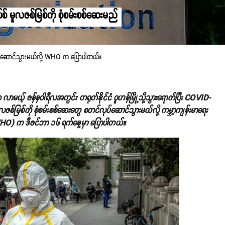
ပ်စ် မူလဇစ်မြစ်ကို စုံစမ်းစစ်ဆေးမည်
လုပ်ဆောင်သွားမယ်လို့ WHO က ပြောပါတယ်။
့က လာမယ့် ဇန်နဝါရီလအတွင်း တရုတ်နိုင်ငံ ဝူဟန်မြို့သို့သွားရောက်ပြီး COVID-
ူလဇစ်မြစ်ကို စုံစမ်းစစ်ဆေးတွေ စတင်လုပ်ဆောင်သွားမယ်လို့ ကမ္ဘာ့ကျန်းမာရေး
O) က ဒီဇင်ဘာ ၁၆ ရက်နေ့မှာ ပြောပါတယ်။