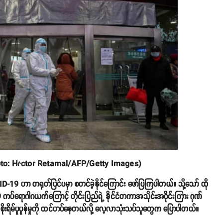
စဥ်) (Photo: Héctor Retamal/AFP/Getty Images)
ဟာ တရုတ်ပြင်ပမှာ စတင်ခဲ့နိုင်ကြောင်း ဖော်ပြကြပါတယ်။ သို့သော် ထို
ရောဂါဂယက်ကြောင့် တိုင်းပြည်ရဲ့ နိုင်ငံတကာအသိုင်းအဝိုင်းကြား ဂုဏ်
စိုးရိမ်ပူပူန်မှုကို ထင်ဟပ်နေတယ်လို့ လေ့လာသုံးသပ်သူတွေက ပြောပါတယ်။