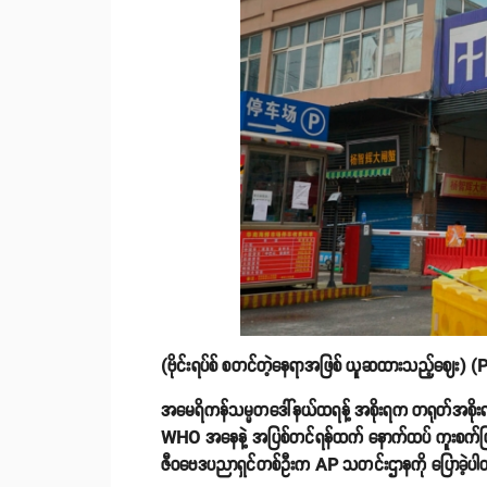
(ဗိုင်းရပ်စ် စတင်တဲ့နေရာအဖြစ် ယူဆထားသည့်ဈေး) 
အမေရိကန်သမ္မတဒေါ်နယ်ထရန့် အစိုးရက တရုတ်အစိုးရဟာ ကနဥ
WHO အနေနဲ့ အပြစ်တင်ရန်ထက် နောက်ထပ် ကူးစက်ဖြစ်ပွား
ဇီဝဗေဒပညာရှင်တစ်ဦးက AP သတင်းဌာနကို ပြောခဲ့ပ