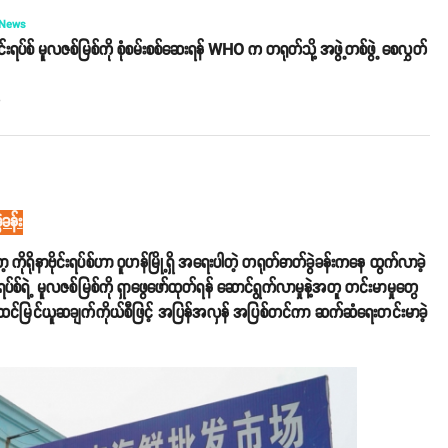
 News
ဗိုင်းရပ်စ် မူလဇစ်မြစ်ကို စုံစမ်းစစ်ဆေးရန် WHO က တရုတ်သို့ အဖွဲ့တစ်ဖွဲ့ စေလွှတ်
o
ဲခန်း
ုရိုနာဗိုင်းရပ်စ်ဟာ ဝူဟန်မြို့ရှိ အရေးပါတဲ့ တရုတ်ဓာတ်ခွဲခန်းကနေ ထွက်လာခဲ့
်းရပ်စ်ရဲ့ မူလဇစ်မြစ်ကို ရှာဖွေဖော်ထုတ်ရန် ဆောင်ရွက်လာမှုနဲ့အတူ တင်းမာမှုတွေ
ား ထင်မြင်ယူဆချက်ကိုယ်စီဖြင့် အပြန်အလှန် အပြစ်တင်ကာ ဆက်ဆံရေးတင်းမာခဲ့