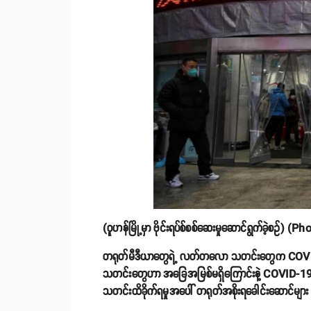
(ဝူဟန်မြို့မှာ ဗိုင်းရပ်စ်စစ်ဆေးမှုဆောင်ရွက်ခဲ့
တရုတ်မီဒီယာတွေရဲ့ လတ်တလော သတင်းတွေက COVID-19 
သတင်းတွေဟာ အခြေအမြစ်မရှိကြောင်းနဲ့ COVID-19 ကပ်
သတင်းထိခိုက်ရမှုအပေါ် တရုတ်အစိုးရခေါင်းဆောင်များ 