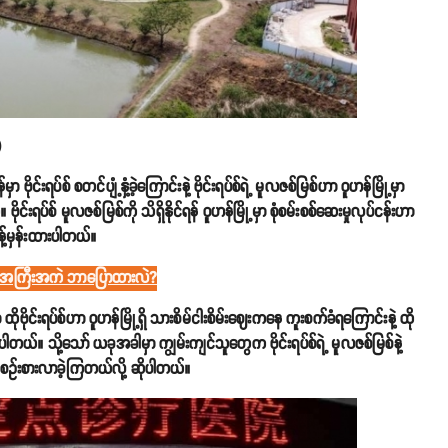
)
ုင်းရပ်စ် စတင်ပျံ့နှံ့ခဲ့ကြောင်းနဲ့ ဗိုင်းရပ်စ်ရဲ့ မူလဇစ်မြစ်ဟာ ဝူဟန်မြို့မှာ
င်းရပ်စ် မူလဇစ်မြစ်ကို သိရှိနိုင်ရန် ဝူဟန်မြို့မှာ စုံစမ်းစစ်ဆေးမှုလုပ်ငန်းဟာ
့်မှန်းထားပါတယ်။
ခွဲခန်းအကြီးအကဲ ဘာပြောထားလဲ?
မှာ ထိုဗိုင်းရပ်စ်ဟာ ဝူဟန်မြို့ရှိ သားစိမ်ငါးစိမ်းဈေးကနေ ကူးစက်ခံရကြောင်းနဲ့ ထို
ပါတယ်။ သို့သော် ယခုအခါမှာ ကျွမ်းကျင်သူတွေက ဗိုင်းရပ်စ်ရဲ့ မူလဇစ်မြစ်နဲ့
းစဥ်းစားလာခဲ့ကြတယ်လို့ ဆိုပါတယ်။