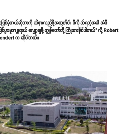
၊ ဘာဖြစ်ခဲ့တယ်ဆိုတာကို သိနားလည်ဖို့အတွက်ပါ၊ ဒီလို သိရတဲ့အခါ အဲဒီ
ှုအန္တရာယ် လျှော့ချဖို့ ကျွန်တော်တို့ ကြိုးစားနိုင်ပါတယ်" လို့ Robert
eendert က ဆိုပါတယ်။