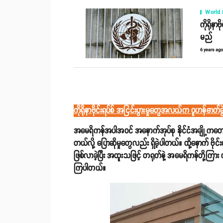
World
ကိုရိုနာ
မည်
6 years ag
ကိုရိုနာဗိုင်းရပ်စ် အငြင်းပွားမှုတွေအလယ်က ဝူဟန်ဓာတ်ခွ
အမေရိကန်အပါအဝင် အနောက်အုပ်စု နိုင်ငံအချို့ကတော့ ကိ
တယ်လို့ ပြောဆိုမှုတွေလည်း ရှိခဲ့ပါတယ်။ ထို့နောက် ဗိုင
ဖြစ်လာခဲ့ပြီး အထူးသဖြင့် တရုတ်နဲ့ အမေရိကန်တို့ကြ
ကြပါတယ်။