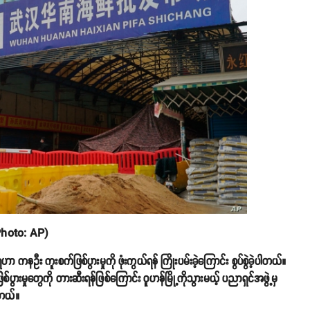
(Photo: AP)
ီး ကူးစက်ဖြစ်ပွားမှုကို ဖုံးကွယ်ရန် ကြိုးပမ်းခဲ့ကြောင်း စွပ်စွဲခဲ့ပါတယ်။
မှုတွေကို တားဆီးရန်ဖြစ်ကြောင်း ဝူဟန်မြို့ကိုသွားမယ့် ပညာရှင်အဖွဲ့မှ
ါတယ်။