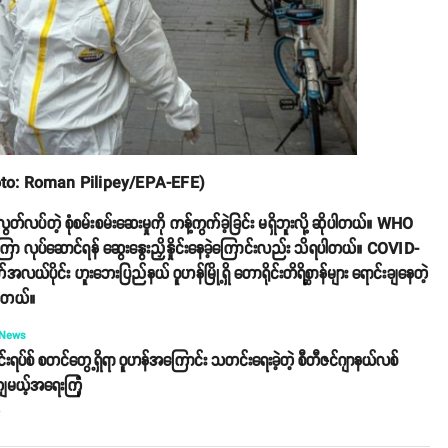
ဥ်) (Photo: Roman Pilipey/EPA-EFE)
လွတ်လပ်တဲ့ စုံစမ်းစမ်းဆေးမှုကို ကန့်ကွက်ခဲ့ခြင်း မရှိဘူးလို့ ဆိုပါတယ်။ WHO
့ချီကြာ လုပ်ဆောင်ရန် ‌ဆွေးနွေးညှိနှိုင်းနေခဲ့ကြောင်းလည်း သိရပါတယ်။ COVID-
တ်အလယ်ပိုင်း ဟူးဘေးပြည်နယ် ဝူဟန်မြို့ရှိ တောရိုင်းတိရိစ္ဆာန်များ ရောင်းချနေတဲ့
ပါတယ်။
 News
ဗိုင်းရပ်စ် စတင်တွေ့ရှိရာ ဝူဟန်အကြောင်း သတင်းရေးခဲ့တဲ့ စီတီဇင်ဂျာနယ်လစ်
ျမယ့်အရေးကြုံ
o