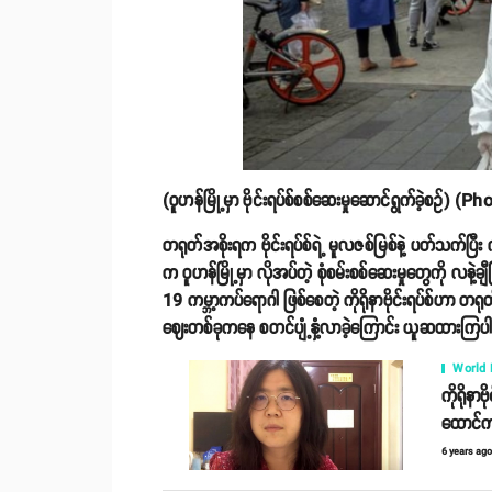
(ဝူဟန်မြို့မှာ ဗိုင်းရပ်စ်စစ်ဆေးမှုဆောင်ရွက်ခဲ့စ
တရုတ်အစိုးရက ဗိုင်းရပ်စ်ရဲ့ မူလဇစ်မြစ်နဲ့ ပတ်သက်ပြီး 
က ဝူဟန်မြို့မှာ လိုအပ်တဲ့ စုံစမ်းစစ်ဆေးမှုတွေကို လနဲ
19 ကမ္ဘာ့ကပ်ရောဂါ ဖြစ်စေတဲ့ ကိုရိုနာဗိုင်းရပ်စ်ဟာ တရု
ဈေးတစ်ခုကနေ စတင်ပျံ့နှံ့လာခဲ့ကြောင်း ယူဆထားကြ
World
ကိုရိုနာ
ထောင်က
6 years ag