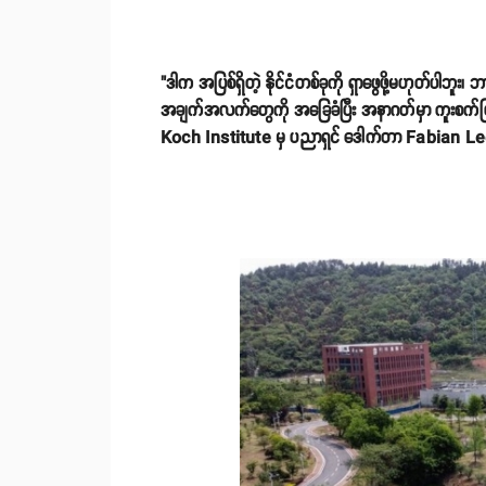
"ဒါက အပြစ်ရှိတဲ့ နိုင်ငံတစ်ခုကို ရှာဖွေဖို့မဟုတ်ပါဘူး
အချက်အလက်တွေကို အခြေခံပြီး အနာဂတ်မှာ ကူးစက်ဖြစ်ပွားမ
Koch Institute မှ ပညာရှင် ဒေါက်တာ Fabian L