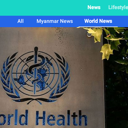
News
Lifestyl
All
Myanmar News
World News