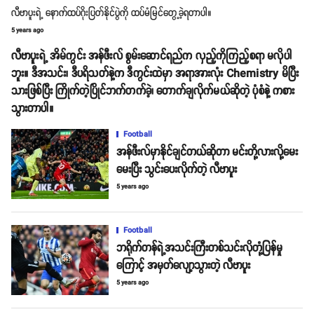
လီဗာပူးရဲ့ နောက်ထပ်ဂိုးပြတ်နိုင်ပွဲကို ထပ်မံမြင်တွေ့ခဲ့ရတာပါ။
5 years ago
လီဗာပူးရဲ့ အိမ်ကွင်း အန်ဖီးလ် စွမ်းဆောင်ရည်က လှည့်ကိုကြည့်စရာ မလိုပါ
ဘူး။ ဒီအသင်း၊ ဒီပရိသတ်နဲ့က ဒီကွင်းထဲမှာ အရာအားလုံး Chemistry မိပြီး
သားဖြစ်ပြီး ကြိုက်တဲ့ပြိုင်ဘက်တက်ခဲ့၊ တောက်ချလိုက်မယ်ဆိုတဲ့ ပုံစံနဲ့ ကစား
သွားတာပါ။
Football
အန်ဖီးလ်မှာနိုင်ချင်တယ်ဆိုတာ မင်းတို့လားလို့မေး
မေးပြီး သွင်းပေးလိုက်တဲ့ လီဗာပူး
5 years ago
Football
ဘရိုက်တန်ရဲ့အသင်းကြီးတစ်သင်းလိုတုံ့ပြန်မှု
ကြောင့် အမှတ်လျော့သွားတဲ့ လီဗာပူး
5 years ago