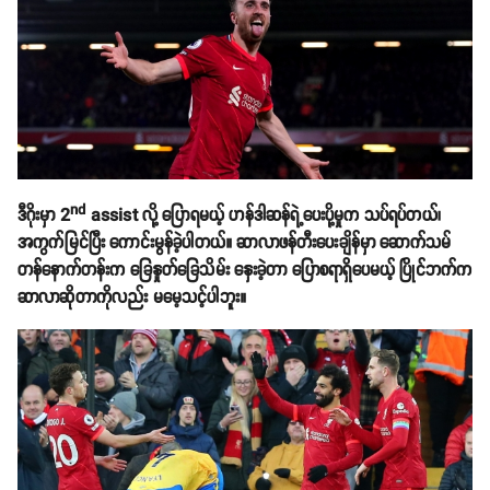
nd
ဒီဂိုးမှာ 2
assist လို့ ပြောရမယ့် ဟန်ဒါဆန်ရဲ့ပေးပို့မှုက သပ်ရပ်တယ်၊
အကွက်မြင်ပြီး ကောင်းမွန်ခဲ့ပါတယ်။ ဆာလာဖန်တီးပေးချိန်မှာ ဆောက်သမ်
တန်နောက်တန်းက ခြေနှုတ်ခြေသိမ်း နှေးခဲ့တာ ပြောစရာရှိပေမယ့် ပြိုင်ဘက်က
ဆာလာဆိုတာကိုလည်း မမေ့သင့်ပါဘူး။