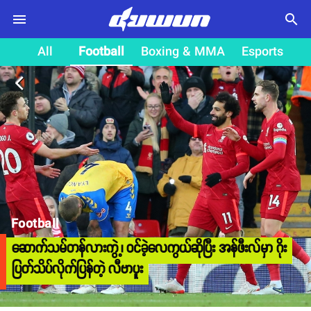
search
All
Football
Boxing & MMA
Esports
arrow_back_ios
Football
ဆောက်သမ်တန်လားကွဲ့၊ ဝင်ခဲ့လေကွယ်ဆိုပြီး အန်ဖီးလ်မှာ ဂိုး
ပြတ်သိပ်လိုက်ပြန်တဲ့ လီဗာပူး