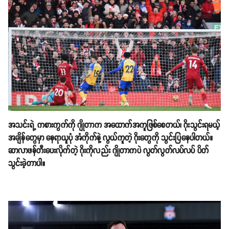
အသင်းရဲ့ ကစားကွက်ကို ဂျိုတာက အထောက်အကူဖြစ်စေတယ်၊ ဂိုးသွင်းရမယ့်
အချိန်တွေမှာ နေရာယူပုံ အံကိုက်နဲ့ လွယ်ကူတဲ့ ဂိုးတွေကို သွင်းပြနေပါတယ်။
ဆာလာဖန်တီးပေးလိုက်တဲ့ ဂိုးကိုလည်း ဂျိုတာကပဲ လွတ်လွတ်လပ်လပ် ပိတ်
သွင်းခဲ့တာပါ။