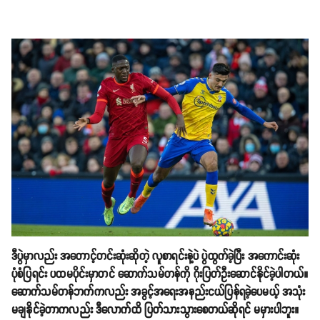
ဒီပွဲမှာလည်း အတောင့်တင်းဆုံးဆိုတဲ့ လူစာရင်းနဲ့ပဲ ပွဲထွက်ခဲ့ပြီး အကောင်းဆုံး
ပုံစံပြရင်း ပထမပိုင်းမှာတင် ဆောက်သမ်တန်ကို ဂိုးပြတ်ဦးဆောင်နိုင်ခဲ့ပါတယ်။
ဆောက်သမ်တန်ဘက်ကလည်း အခွင့်အရေးအနည်းငယ်ပြန်ရခဲ့ပေမယ့် အသုံး
မချနိုင်ခဲ့တာကလည်း ဒီလောက်ထိ ပြတ်သားသွားစေတယ်ဆိုရင် မမှားပါဘူး။