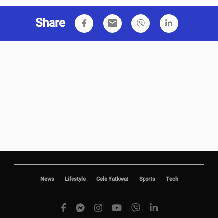
Share
email
News
Lifestyle
Cele Yatkwat
Sports
Tech