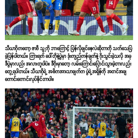
သီယာဂိုကတော့ ဇာဗီ သူ့ကို ဘာကြောင့် ပြန်လိုချင်နေလဲဆိုတာကို သက်သေပြ
ခဲ့ပြန်ပါတယ်။ ကြားရက် ပေါ်တိုနဲ့ပွဲမှာ ဒုံးကျည်ကန်ချက်နဲ့ ဂိုးသွင်းခဲ့သလို အခု
ဒီပွဲမှာလည်း အလားတူပါပဲ။ ဒီဂိုးမှာတော့ လမ်းကြောင်းပြောင်းသွားခဲ့တာလည်း
တွေ့ရပါတယ်။ သီယာဂိုရဲ့ အဓိကအားသာချက်က ပွဲရဲ့အရှိန်ကို အတင်အချ
ကောင်းကောင်းလုပ်နိုင်တာပါ။