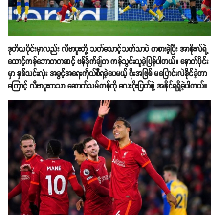
ဒုတိယပိုင်းမှာလည်း လီဗာပူးတို့ သက်သောင့်သက်သာပဲ ကစားခဲ့ပြီး အာနိုးလ်ရဲ့
ထောင့်ကန်ဘောကတဆင့် ဗန်ဒိုက်ချ်က ကန်သွင်းယူခဲ့ပြန်ပါတယ်။ နောက်ပိုင်း
မှာ နှစ်သင်းလုံး အခွင့်အရေးကိုယ်စီရခဲ့ပေမယ့် ဂိုးအဖြစ် မပြောင်းလဲနိုင်ခဲ့တာ
ကြောင့် လီဗာပူးကသာ ဆောက်သမ်တန်ကို လေးဂိုးပြတ်နဲ့ အနိုင်ရရှိခဲ့ပါတယ်။