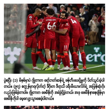
ပွဲစပြီး (၁) မိနစ်မှာပဲ ဂျိုတာက ရော်ဘတ်ဆန်ရဲ့ ဖန်တီးပေးပို့မှုကို ပိတ်သွင်းခဲ့ပါ
တယ်။ (၉၇) စက္က့န်မှာရလိုက်တဲ့ ဒီဂိုးက ဒီရာသီ ပရီးမီးယားလိဂ်ရဲ့ အမြန်ဆုံးဂိုး
လည်းဖြစ်ခဲ့တာပါ။ ဂျိုတာက ဖေမီနိုကို အရံခုံပို့ခဲ့တယ်၊ အခု ဖေမီနိုနာနေချိန်မှာ
ဖေမီနိုကိုပါ မေ့လျော့သွားစေခဲ့ပါတယ်။