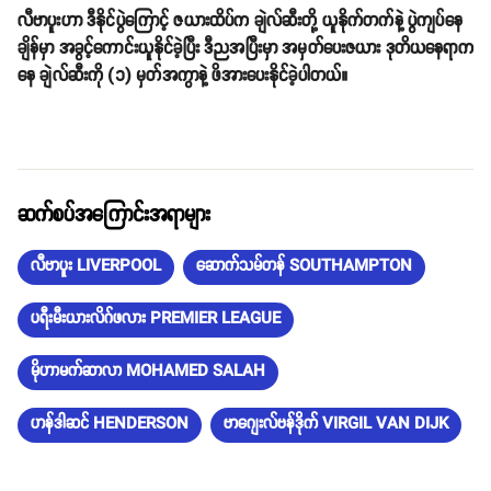
လီဗာပူးဟာ ဒီနိုင်ပွဲကြောင့် ဇယားထိပ်က ချဲလ်ဆီးတို့ ယူနိုက်တက်နဲ့ ပွဲကျပ်နေ
ချိန်မှာ အခွင့်ကောင်းယူနိုင်ခဲ့ပြီး ဒီညအပြီးမှာ အမှတ်ပေးဇယား ဒုတိယနေရာက
နေ ချဲလ်ဆီးကို (၁) မှတ်အကွာနဲ့ ဖိအားပေးနိုင်ခဲ့ပါတယ်။
ဆက်စပ်အကြောင်းအရာများ
လီဗာပူး LIVERPOOL
ဆောက်သမ်တန် SOUTHAMPTON
ပရီးမီးယားလိဂ်ဖလား PREMIER LEAGUE
မိုဟာမက်ဆာလာ MOHAMED SALAH
ဟန်ဒါဆင် HENDERSON
ဗာဂျေးလ်ဗန်ဒိုက် VIRGIL VAN DIJK