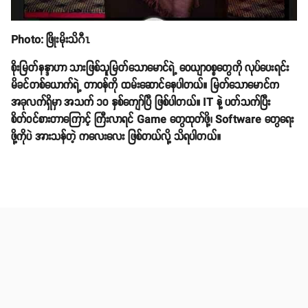
Photo: ဖြိုးမိုးသိဂီၤ
စိုးမြတ်နန္ဒာဟာ သားဖြစ်သူမြတ်သောမောင်ရဲ့ ဝေယျာဝစ္စတွေကို လုပ်ပေးရင်း
မိခင်တစ်ယောက်ရဲ့ တာဝန်ကို ထမ်းဆောင်နေပါတယ်။ မြတ်သောမောင်က
အခုလက်ရှိမှာ အသက် ၁၀ နှစ်ကျော်ပြီ ဖြစ်ပါတယ်။ IT နဲ့ ပတ်သက်ပြီး
စိတ်ဝင်စားတာကြောင့် ကြီးလာရင် Game တွေထုတ်ဖို့၊ Software တွေရေး
ဖို့ကိုပဲ အားသန်တဲ့ ကလေးလေး ဖြစ်တယ်လို့ သိရပါတယ်။
Share
email
Duwun On Youtube
>