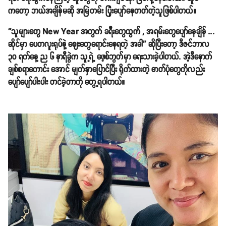
ကတော့ ဘယ်အချိန်မဆို အမြဲတမ်း ပြုံးပျော်နေတတ်တဲ့သူဖြစ်ပါတယ်။
''သူများတွေ New Year အတွက် ခရီးတွေထွက် , အရမ်းတွေပျော်နေချိန် ...
ဆိုင်မှာ ပေတလူးရုပ်နဲ့ ဈေးတွေရောင်းနေရတဲ့ အခါ'' ဆိုပြီးတော့ ဒီဇင်ဘာလ
၃၀ ရက်နေ့ ည ၆ နာရီခွဲက သူ့ရဲ့ ဖေ့စ်ဘွတ်မှာ ရေးသားခဲ့ပါတယ်. အဲ့ဒီနောက်
ချစ်စရာကောင်း အောင် မျက်နှာပြောင်ပြီး ရိုက်ထားတဲ့ ဓာတ်ပုံတွေကိုလည်း
ပျော်ပျော်ပါးပါး တင်ခဲ့တာကို တွေ့ရပါတယ်။