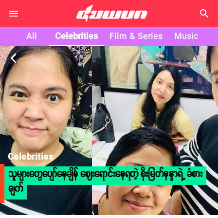
search
All
Celebrities
Film & Series
Music
arrow_back_ios
Celebrities
သူများတွေပျော်နေချိန် ဈေးရောင်းနေရတဲ့ စိုးမြတ်နန္ဒာရဲ့ ခံစား
ချက်