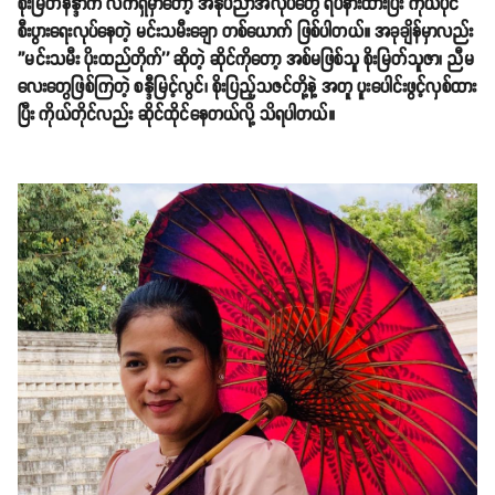
စိုးမြတ်နန္ဒာက လက်ရှိမှာတော့ အနုပညာအလုပ်တွေ ရပ်နားထားပြီး ကိုယ်ပိုင်
စီးပွားရေးလုပ်နေတဲ့ မင်းသမီးချော တစ်ယောက် ဖြစ်ပါတယ်။ အခုချိန်မှာလည်း
''မင်းသမီး ပိုးထည်တိုက်'' ဆိုတဲ့ ဆိုင်ကိုတော့ အစ်မဖြစ်သူ စိုးမြတ်သူဇာ၊ ညီမ
လေးတွေဖြစ်ကြတဲ့ စန္ဒီမြင့်လွင်၊ စိုးပြည့်သဇင်တို့နဲ့ အတူ ပူးပေါင်းဖွင့်လှစ်ထား
ပြီး ကိုယ်တိုင်လည်း ဆိုင်ထိုင်နေတယ်လို့ သိရပါတယ်။