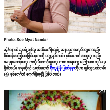
Photo: Soe Myat Nandar
အဲ့ဒီနောက် သူမရဲ့ချစ်သူ အဆိုတော်စိုးသူရဲ့ အနုပညာအလုပ်တွေမှာလည်း
ဝိုင်းဝန်းအကြံပေးဖြစ်နေတာကို တွေ့ရပါတယ်။ နှစ်ယောက် အတူတူ လည်း
အလှူအတန်းတွေ၊ ကုသိုလ်ကောင်းမှုတွေ၊ ဘာသာရေးတွေ မကြာခဏ လုပ်လေ့
ရှိပါတယ်။ အခုဆိုရင် သရုပ်ဆောင်
စိုးသူနဲ့ စိုးမြတ်နန္ဒာ
တို့ဟာ ချစ်သူသက်တမ်း
(၅) နှစ်ကျော်ထဲ ရောက်ရှိနေပြီ ဖြစ်ပါတယ်။