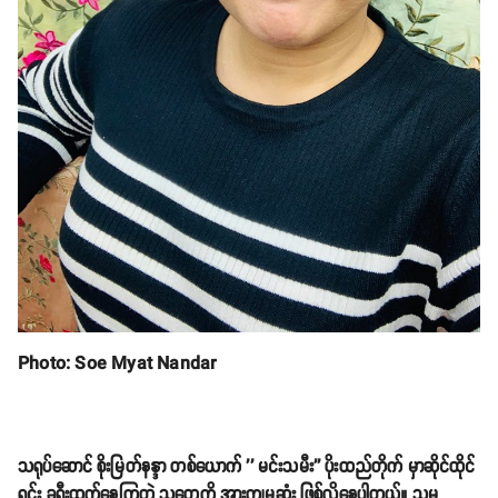
Photo: Soe Myat Nandar
သရုပ်ဆောင် စိုးမြတ်နန္ဒာ တစ်ယောက် '' မင်းသမီး'' ပိုးထည်တိုက် မှာဆိုင်ထိုင်
ရင်း ခရီးထွက်နေကြတဲ့ သူတွေကို အားကျမဆုံး ဖြစ်လို့နေပါတယ်။ သူမ