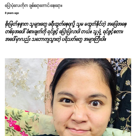
ပြောပုံလေးကိုက ချစ်စရာကောင်းနေရော။
8 years ago
စိုးမြတ်နန္ဒာက သူများတွေ ခရီးထွက်နေရလို့ သူမ မထွက်နိုင်တဲ့ အခြေအနေ
တစ်ခုအပေါ် ခံစားချက်ကို ရင်ဖွင့် ပြောပြလာပါ တယ်။ သူ့ရဲ့ ရင်ဖွင့်စကား
အပေါ်မှာလည်း သဘောကျသွားတဲ့ ပရိသတ်တွေ အများကြီးပါ။