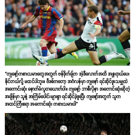
“ကျနော့်ကစားသမားတွေအတွက် ဗန်ဒိုက်ချ်က အဲ့ဒီလောက်အထိ အန္တရာယ်ပေး
နိုင်တယ်လို့ မထင်ပါဘူး။ ဗီဒစ်ကတော့ အင်္ဂလန်မှာ ကျနော် ရင်ဆိုင်ဖူးသမျှထဲ
အကောင်းဆုံး နောက်ခံလူတယောက်ပါ။ ကျနော့် ဘာစီလိုနာ အကောင်းဆုံးဆိုတဲ့
အချိန်မှာ သူနဲ့ အကြိမ်ပေါင်းများစွာ ရင်ဆိုင်ခဲ့ဖူးပြီး ကျနော့်အတွက် သူက
အထင်ကြီးစရာ အကောင်းဆုံး ကစားသမားပါ”