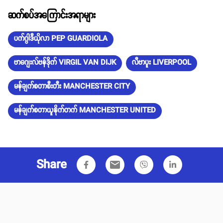
ဆက်စပ်အကြောင်းအရာများ
ပက်ဂွါဒီယိုလာ PEP GUARDIOLA
ဗာဂျေးလ်ဗန်ဒိုက် VIRGIL VAN DIJK
လီဗာပူး LIVERPOOL
မန်ချက်စတာစီးတီး MANCHESTER CITY
မန်ချက်စတာယူနိုက်တက် MANCHESTER UNITED
Share
email