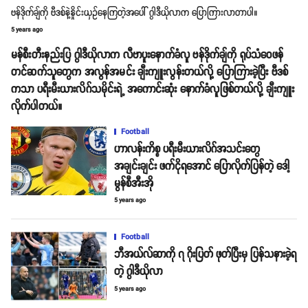
ဗန်ဒိုက်ချ်ကို ဗီဒစ်နဲ့နှိုင်းယှဥ်နေကြတဲ့အပေါ် ဂွါဒီယိုလာက ပြောကြားလာတာပါ။
5 years ago
မန်စီးတီးနည်းပြ ဂွါဒီယိုလာက လီဗာပူးနောက်ခံလူ ဗန်ဒိုက်ချ်ကို ရုပ်သံဝေဖန်
တင်ဆက်သူတွေက အလွန်အမင်း ချီးကျူးလွန်းတယ်လို့ ပြောကြားခဲ့ပြီး ဗီဒစ်
ကသာ ပရီးမီးယားလိဂ်သမိုင်းရဲ့ အကောင်းဆုံး နောက်ခံလူဖြစ်တယ်လို့ ချီးကျူး
လိုက်ပါတယ်။
Football
ဟာလန်းကိစ္စ ပရီးမီးယားလိဂ်အသင်းတွေ
အချင်းချင်း ဖက်ငိုရအောင် ပြောလိုက်ပြန်တဲ့ ဒေါ့
မွန်စီအီးအို
5 years ago
Football
ဘီအယ်လ်ဆာကို ၇ ဂိုးပြတ် ဖုတ်ပြီးမှ ပြန်သနားခဲ့ရ
တဲ့ ဂွါဒီယိုလာ
5 years ago