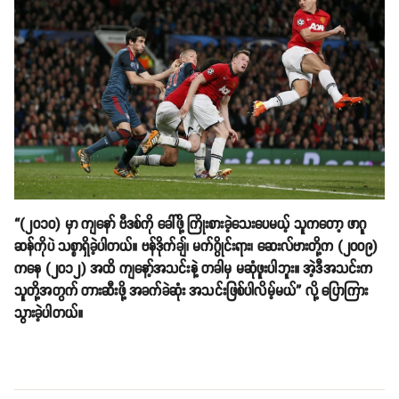
“(၂၀၁၀) မှာ ကျနော် ဗီဒစ်ကို ခေါ်ဖို့ ကြိုးစားခဲ့သေးပေမယ့် သူကတော့ ဖာဂူ
ဆန်ကိုပဲ သစ္စာရှိခဲ့ပါတယ်။ ဗန်ဒိုက်ချ်၊ မက်ဂွိုင်းရား၊ ဆေးလ်ဗားတို့က (၂၀၀၉)
ကနေ (၂၀၁၂) အထိ ကျနော့်အသင်းနဲ့ တခါမှ မဆုံဖူးပါဘူး။ အဲ့ဒီအသင်းက
သူတို့အတွက် တားဆီးဖို့ အခက်ခဲဆုံး အသင်းဖြစ်ပါလိမ့်မယ်” လို့ ပြောကြား
သွားခဲ့ပါတယ်။