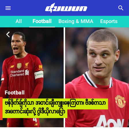
search
All
Football
Boxing & MMA
Esports
arrow_back_ios
Football
ဗန်ဒိုက်ချ်ကိုသာ အတင်းချီးကျူးနေကြတာ၊ ဗီဒစ်ကသာ
အကောင်းဆုံးလို့ ဂွါဒီယိုလာပြော