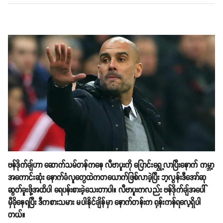
ဗန်ဒိုက်ချ်ဟာ ဆောက်သမ်တန်ကနေ လီဗာပူးကို ပြောင်းရွှေ့လာပြီးနောက် ကမ္ဘာ့
အကောင်းဆုံး နောက်ခံလူတွေထဲကတယောက်ဖြစ်လာခဲ့ပြီး ဘ့လွန်းဒီအော်ဆု
ဆွတ်ခူးဖို့အထိပါ ရေပန်းစားခဲ့သေးတာပါ။ လီဗာပူးကလည်း ဗန်ဒိုက်ချ်အပေါ်
မှီခိုနေရပြီး ဒီကစားသမား မပါနိုင်ချိန်မှာ နောက်တန်းက ရုန်းကန်ရလေ့ရှိပါ
တယ်။