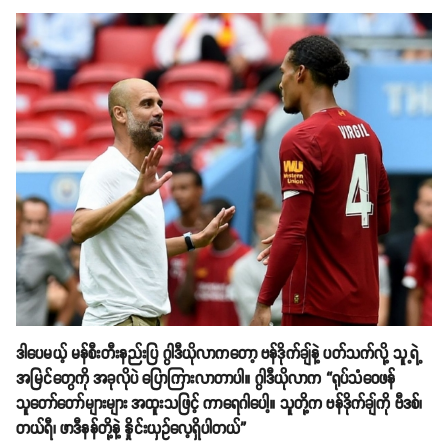
ဒါပေမယ့် မန်စီးတီးနည်းပြ ဂွါဒီယိုလာကတော့ ဗန်ဒိုက်ချ်နဲ့ ပတ်သက်လို့ သူ့ရဲ့
အမြင်တွေကို အခုလိုပဲ ပြောကြားလာတာပါ။ ဂွါဒီယိုလာက “ရုပ်သံဝေဖန်
သူတော်တော်များများ အထူးသဖြင့် ကာရေဂါပေါ့။ သူတို့က ဗန်ဒိုက်ချ်ကို ဗီဒစ်၊
တယ်ရီ၊ ဖာဒီနန်တို့နဲ့ နှိုင်းယှဥ်လေ့ရှိပါတယ်”