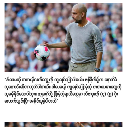
“ဒါပေမယ့် တကယ့်လက်တွေ့ကို ကျနော်ပြောပါမယ်။ ဗန်ဒိုက်ချ်က နောက်ခံ
လူကောင်းဆိုတာဟုတ်ပါတယ်။ ဒါပေမယ့် ကျနော်ပြောခဲ့တဲ့ ကစားသမားတွေကို
သူမမှီနိုင်သေးပါဘူး။ ကျနော်တို့ ပြီးခဲ့တဲ့ရာသီတွေမှာ လီဗာပူးကို (၄) (၅) ဂိုး
လောက်သွင်းပြီး အနိုင်ယူခဲ့ပါတယ်”