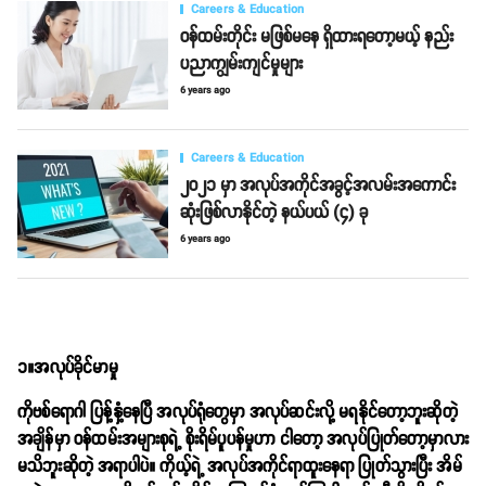
Careers & Education
ဝန်ထမ်းတိုင်း မဖြစ်မနေ ရှိထားရတော့မယ့် နည်း
ပညာကျွမ်းကျင်မှုများ
6 years ago
Careers & Education
၂၀၂၁ မှာ အလုပ်အကိုင်အခွင့်အလမ်းအကောင်း
ဆုံးဖြစ်လာနိုင်တဲ့ နယ်ပယ် (၄) ခု
6 years ago
၁။အလုပ်ခိုင်မာမှု
ကိုဗစ်‌ရောဂါ ပြန့်နှံ့နေပြီ အလုပ်ရုံတွေမှာ အလုပ်ဆင်းလို့ မရနိုင်တော့ဘူးဆိုတဲ့
အချိန်မှာ ဝန်ထမ်းအများစုရဲ့ စိုးရိမ်ပူပန်မှုဟာ ငါတော့ အလုပ်ပြုတ်တော့မှာလား
မသိဘူးဆိုတဲ့ အရာပါပဲ။ ကိုယ့်ရဲ့ အလုပ်အကိုင်ရာထူးနေရာ ပြုတ်သွားပြီး အိမ်