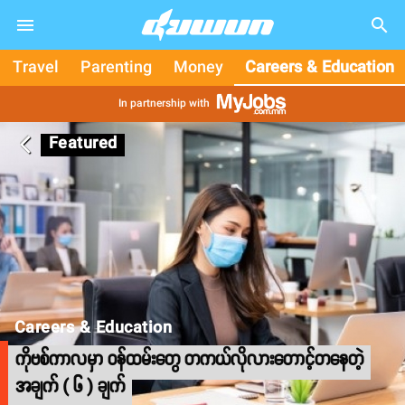
search
Travel
Parenting
Money
Careers & Education
In partnership with
Featured
arrow_back_ios
Careers & Education
ကိုဗစ်ကာလမှာ ဝန်ထမ်းတွေ တကယ်လိုလားတောင့်တနေတဲ့
အချက် ( ၆ ) ချက်