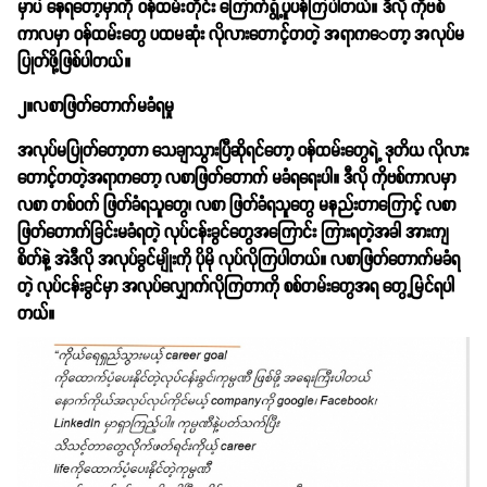
မှာပဲ နေရတော့မှာကို ဝန်ထမ်းတိုင်း ကြောက်ရွံ့ပူပန်ကြပါတယ်။ ဒီလို ကိုဗစ်
ကာလမှာ ဝန်ထမ်းတွေ ပထမဆုံး လိုလားတောင့်တတဲ့ အရာက‌ေတာ့ အလုပ်မ
ပြုတ်ဖို့ဖြစ်ပါတယ်။
၂။လစာဖြတ်တောက်မခံရမှု
အလုပ်မပြုတ်တော့တာ သေချာသွားပြီဆိုရင်တော့ ဝန်ထမ်းတွေရဲ့ ဒုတိယ လိုလား
တောင့်တတဲ့အရာကတော့ လစာဖြတ်တောက် မခံရရေးပါ။ ဒီလို ကိုဗစ်ကာလမှာ
လစာ တစ်ဝက် ဖြတ်ခံရသူတွေ၊ လစာ ဖြတ်ခံရသူတွေ မနည်းတာကြောင့် လစာ
ဖြတ်တောက်ခြင်းမခံရတဲ့ လုပ်ငန်းခွင်တွေအကြောင်း ကြားရတဲ့အခါ အားကျ
စိတ်နဲ့ အဲဒီလို အလုပ်ခွင်မျိုးကို ပိုမို လုပ်လိုကြပါတယ်။ လစာဖြတ်တောက်မခံရ
တဲ့ လုပ်ငန်းခွင်မှာ အလုပ်လျှောက်လိုကြတာကို စစ်တမ်းတွေအရ တွေ့မြင်ရပါ
တယ်။