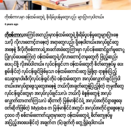
ကိုဗစ်ကာလမှာ ဝန်ထမ်းတွေရဲ့ စိုးရိမ်ပူပန်မှုတွေလည်း များပြားလှပါတယ်။
6 years ago
ကိုဗစ်ကာလ
အကြပ်အတည်းမှာဝန်ထမ်းတွေရဲ့စိုးရိမ်ပူပန်မှုတွေများပြားနေ
သလို လိုလားတောင့်တနေတဲ့ အရာတွေလည်း ရှိနေပါတယ်။အလုပ်ရှင်တွေ
အနေနဲ့ ဒီလိုကိုဗစ်ကာလရဲ့အခက်အခဲတွေကြားမှာ လုပ်ငန်းဆောင်ရွက်မှုတေွ
ပြုလုပ်ပေးနေကြတဲ့ ဝန်ထမ်းတွေရဲ့လိုလားတောင့်တမှုတွေကို ဖြည့်ဆည်း
ပေးုင်ဖို့ လိုအပ်ပါတယ်။ လုပ်ငန်းခွင်ဟာ ဝန်ထမ်းတွေကို စိတ်ကျေနပ်မှု ပေး
စွမ်းနိုင်တဲ့ လုပ်ငန်းခွင်ဖြစ်မှသာ ဝန်ထမ်းကောင်းတွေ မြဲဖို့ရာ ရာနှုန်းပြည့်
သေချာမှာပါ။ဒီလိုလုပ်ငန်းခွင်ကိုပဲ ဝန်ထမ်းတွေက အလုပ်လျှောက်ချင်ကြပါ
တယ်။အလုပ်ရှာဖွေသူတွေအနေနဲ့ ဘယ်လိုအချက်တွေနဲ့ပြည့်စုံတဲ့ ကုမ္ပဏီတွေ
လုပ်ငန်းခွင်တွေမှာ အလုပ်လုပ်ချင်သလဲ၊ ဘယ်လို စံနှုန်းတွေနဲ့ အလုပ်
လျှောက်ထားတတ်ကြသလဲ ဆိုတာကို မြန်မာနိုင်ငံရဲ့ အလုပ်အကိုင်ရှာဖွေရေး
ဝက်ဆိုက်ဖြစ်တဲ့ Myjobs က မြန်မာနိုင်ငံအတွင်း အလုပ်အကိုင်ရှာဖွေနေသူ
၄၀၀၀ ကို စစ်တမ်းကောက်ယူရာမှာတော့ ဝန်ထမ်းတွေရဲ့ စိတ်ကျေနပ်မှု
အပြည့်အဝပေးနိုင်တဲ့ အချက်က (၆)ချက်ကို တွေ့ရှိခဲ့ရပါတယ်။