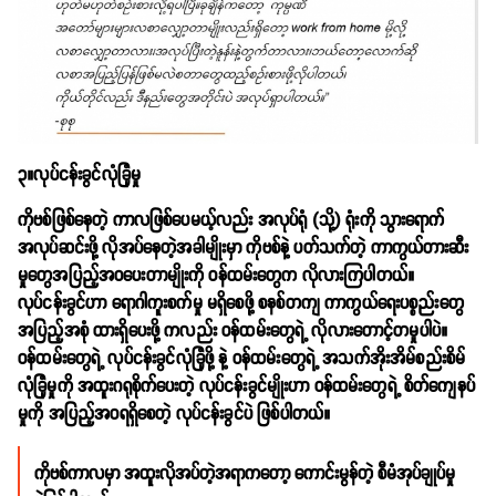
၃။လုပ်ငန်းခွင်လုံခြုံမှု
ကိုဗစ်ဖြစ်နေတဲ့ ကာလဖြစ်ပေမယ့်လည်း အလုပ်ရုံ (သို့) ရုံးကို သွားရောက်
အလုပ်ဆင်းဖို့ လိုအပ်နေတဲ့အခါမျိုးမှာ ကိုဗစ်နဲ့ ပတ်သက်တဲ့ ကာကွယ်တားဆီး
မှုတွေအပြည့်အဝပေးတာမျိုးကို ဝန်ထမ်းတွေက လိုလားကြပါတယ်။
လုပ်ငန်းခွင်ဟာ ရောဂါကူးစက်မှု မရှိစေဖို့ စနစ်တကျ ကာကွယ်ရေးပစ္စည်းတွေ
အပြည့်အစုံ ထားရှိပေးဖို့ ကလည်း ဝန်ထမ်းတွေရဲ့ လိုလားတောင့်တမှုပါပဲ။
ဝန်ထမ်းတွေရဲ့ လုပ်ငန်းခွင်လုံခြုံဖို့ နဲ့ ဝန်ထမ်းတွေရဲ့ အသက်အိုးအိမ်စည်းစိမ်
လုံခြုံမှုကို အထူးဂရုစိုက်ပေးတဲ့ လုပ်ငန်းခွင်မျိုးဟာ ဝန်ထမ်းတွေရဲ့ စိတ်ကျေနပ်
မှုကို အပြည့်အဝရရှိစေတဲ့ လုပ်ငန်းခွင်ပဲ ဖြစ်ပါတယ်။
ကိုဗစ်ကာလမှာ အထူးလိုအပ်တဲ့အရာကတော့ ကောင်းမွန်တဲ့ စီမံအုပ်ချုပ်မှု