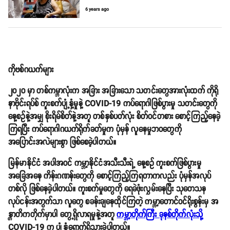
6 years ago
ကိုဗစ်ဂယက်များ
၂၀၂၀ မှာ တစ်ကမ္ဘာလုံးက အခြား အခြားသော သတင်းတွေအားလုံးထက် ကိုရို
နာဗိုင်းရပ်စ် ကူးစက်ပျံ့နှံ့မှုနဲ့ COVID-19 ကပ်ရောဂါဖြစ်ပွားမှု သတင်းတွေကို
နေ့စဥ်နဲ့အမျှ စိုးရိမ်စိတ်နဲ့အတူ တစ်နှစ်ပတ်လုံး စိတ်ဝင်တစား စောင့်ကြည့်နေခဲ့
ကြရပြီး ကပ်ရောဂါဂယက်ရိုက်ခတ်မှုက ပုံမှန် လူနေမှုဘဝတွေကို
အပြောင်းအလဲများစွာ ဖြစ်စေခဲ့ပါတယ်။
မြန်မာနိုင်ငံ အပါအဝင် ကမ္ဘာ့နိုင်ငံအသီးသီးရဲ့ နေ့စဥ် ကူးစက်ဖြစ်ပွားမှု
အခြေအနေ ကိန်းဂဏန်းတွေကို စောင့်ကြည့်ကြရတာကလည်း ပုံမှန်အလုပ်
တစ်လို ဖြစ်နေခဲ့ပါတယ်။ ကူးစက်မှုတွေကို ရေခဲဖုံးလွှမ်းနေပြီး သုတေသန
လုပ်ငန်းအတွက်သာ လူတွေ စခန်းချနေထိုင်ကြတဲ့ ကမ္ဘာ့တောင်ဝင်ရိုးစွန်းမှ အ
န္တာတိကတိုက်မှာပါ တွေ့ရှိလာရမှုနဲ့အတူ
ကမ္ဘာ့တိုက်ကြီး ခုနစ်တိုက်လုံးသို့
COVID-19 က ပျံ့နှံ့ရောက်ရှိသွားခဲ့ပါတယ်။