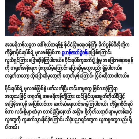
အမေရိကန်သမ္မတ ဒေါ်နယ်ထရန့်နဲ့ နိုင်ငံခြားရေးဝန်ကြီး မိုက်ပွန်မ်ပီအိုတို့က
ကိုရိုနာဗိုင်းရပ်စ်ရဲ့ မူလဇစ်မြစ်ဟာ
ဝူဟန်ဓာတ်ခွဲခန်း
မှဖြစ်ကြောင်း
လူသိရှင်ကြား ပြောဆိုခဲ့ကြပါတယ်။ ဗိုင်းရပ်စ်ကူးစက်ပျံ့နှံ့မှု အခြေအနေအမှန်
ကို တရုတ်အစိုးရက ဖုံးကွယ်ခဲ့‌ကြောင်း ပြောဆိုမှုတွေလည်း ရှိခဲ့ပါတယ်။
တရုတ်ကတော့ ထိုပြောဆိုမှုတွေကို မဟုတ်မှန်ကြောင်း ငြင်းဆိုထားပါတယ်။
ဗိုင်းရပ်စ်ရဲ့ မူလဇစ်မြစ်နဲ့ ပတ်သက်ပြီး တင်းမာမှုတွေ ဖြစ်လာခဲ့ကြရာ
အထူးသဖြင့် တရုတ်နဲ့ အမေရိကန်တို့ကြား ထင်မြင်ယူဆချက်ကိုယ်စီဖြင့်
အပြန်အလှန် အပြစ်တင်ကာ ဆက်ဆံရေးတင်းမာခဲ့ကြပါတယ်။ ကိုရိုနာဗိုင်းရပ်
စ်ဟာ လင်းနို့များထံမှာ စတင်ခဲ့ပြီးနောက် အခြား နို့တိုက်သတ္တဝါများမှတစ်ဆင့်
လူတွေကို ကူးစက်သွားနိုင်ခဲ့ကြောင်း သိပ္ပံပညာရှင်တွေက ယူဆမှုတွေလည်း ရှိ
ပါတယ်။