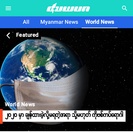
search
All
Myanmar News
World News
Featured
arrow_back_ios
World News
၂၀၂၀ မှာ ချန်ထားခဲ့လို့မရတဲ့အရာ သို့မဟုတ် ကိုဗစ်ကပ်ရောဂါ