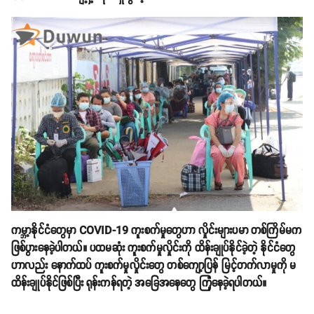
ကမ္ဘာ့နိုင်ငံတွေမှာ COVID-19 ကူးစက်မှုတွေဟာ လှိုင်းများပမာ တစ်ကြိမ်မက
ဖြစ်ပွားနေခဲ့ပါတယ်။ ပထမဆုံး ကူးစက်မှုလှိုင်းကို ထိန်းချုပ်နိုင်ခဲ့တဲ့ နိုင်ငံတွေ
ဟာလည်း နောက်ထပ် ကူးစက်မှုလှိုင်းတွေ တစ်ကျော့ပြန် မြင့်တက်လာမှုကို မ
ထိန်းချုပ်နိုင်ဖြစ်ပြီး ရုန်းကန်ရတဲ့ အခြေအနေတွေ ကြုံနေခဲ့ရပါတယ်။