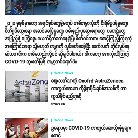
၂၀၂၀ ခုနှစ်မှာတော့ အရင်နှစ်တွေနဲ့မတူပဲ တစ်ကမ္ဘာလုံးကို စိုးရိမ်ပူပန်မှုတွေ၊
စိတ်ရှုပ်ထွေးစရာ အဆင်မပြေမှုတွေ၊ ဝမ်းနည်းပူဆွေးစရာတွေ၊ ပဟေဠိတွေ
အပြည့်နဲ့ မကြုံစဖူး ဂယက်ရိုက်ခတ်နေခဲ့ပြီး စိတ်ဝင်တစား စောင့်ကြည့်ကြရတဲ့
အကြောင်းအရာ သို့မဟုတ် ကမ္ဘာကို လှုပ်ခတ်စေခဲ့ပြီး ဆက်လက် ကိုင်လှုပ်နေ
ဆဲသတင်းက တစ်ခုတည်းလို့ပင် ဆိုချင်ပါတယ်။ ဒါကတော့ အားလုံးသိကြတဲ့
COVD-19 ကူးစက်မြန် ကမ္ဘာ့ကပ်ရောဂါပဲ။
World News
ဈေးသက်သာတဲ့ Oxofrd-AstraZeneca
ကာကွယ်ဆေးက ကိုရိုနာဗိုင်းရပ်စ်အသစ်ကို ကာ
ကွယ်နိုင်မည်ဟုဆို
6 years ago
World News
ဥရောပမှာ COVID-19 ကာကွယ်ဆေးထိုးနှံမှုများ
စတင်