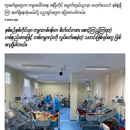
ကူးစက်မှုတွေဟာ ကမ္ဘာပေါ်ကနေ အပြီးတိုင် ပျောက်ကွယ်သွားမှာ မဟုတ်သေးဘဲ နှစ်နဲ့ချီ
ကြာ ဆက်ရှိနေအုံးမယ်လို့ ပညာရှင်တွေက ပြောထားပါတယ်။
6 years ago
နှစ်စဥ်နှစ်တိုင်းမှာ ကမ္ဘာတစ်ဝန်းက စိတ်ဝင်တစား စောင့်ကြည့်ကြရတဲ့
တစ်နည်းအားဖြင့် တစ်ကမ္ဘာလုံးကို လှုပ်ခတ်စေခဲ့တဲ့ သတင်းဖြစ်ရပ်တွေ ဖြစ်
လေ့ရှိပါတယ်။