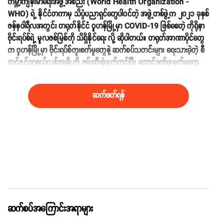
ကမ္ဘာ့ကျန်းမာရေးအဖွဲ့အစည်း (World Health Organization -
WHO) ရဲ့ နိုင်ငံတကာမှ သိပ္ပံပညာရှင်တွေပါဝင်တဲ့ အဖွဲ့တစ်ဖွဲ့က ၂၀၂၁ ခုနှစ်
ဇန်နဝါရီလအတွင်း တရုတ်နိုင်ငံ ဝူဟန်မြို့မှာ COVID-19 ဖြစ်စေတဲ့ ကိုရိုနာ
ဗိုင်းရပ်စ်ရဲ့ မူလဇစ်မြစ်ကို သိရှိနိုင်ရေး
လို့ ဆိုပါတယ်။ တရုတ်အာဏာပိုင်တွေ
က ဝူဟန်မြို့မှာ ဗိုင်းရပ်စ်ကူးစက်မှုတွေနဲ့ ဆက်စပ်သတင်းများ ရေးသားခဲ့တဲ့ စီ
တင်ဇင်ဂျာနယ်လစ်အချို့ကို ဖမ်းဆီးစွဲချက်တင်ပြီး ထောင်ဒဏ်ချမှတ်မှုတွေ
လုပ်ဆောင်ခဲ့ပါတယ်။
ဆက်ဖတ်ရန်
ဆက်စပ်အကြောင်းအရာများ