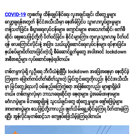
COVID-19
ကူးစက်မှု ထိန်းချုပ်နိုင်ရေး လူအချင်းချင်း ထိတွေ့မှုများ
လျှော့ချရန်အတွက် နိုင်ငံအသီးသီးမှာ နေအိမ်ပြင်ပ သွားလာလှုပ်ရှားမှုများ
ကန့်သတ်ခြင်း၊ စီးပွားရေးလုပ်ငန်းများ၊ ကျောင်းများ၊ စားသောက်ဆိုင်၊ ကော်ဖီ
ဆိုင်၊ ဈေးစသဖြင့်တို့ကို ပိတ်ပင်ခြင်း၊ နိုင်ငံများကြား ကူးလူးသွားလာမှု ပိတ်ပင်
ရန် လေကြောင်းလိုင်းနဲ့ အခြား သယ်ယူပို့ဆောင်ရေးလုပ်ငန်းများ ရပ်နားခြင်း၊
နယ်စပ်များပိတ်ထားခြင်းကဲ့သို့ စီမံဆောင်ရွက်မှုတွေ အပါအဝင် lockdown
အစီအစဥ်များ လုပ်ဆောင်နေခဲ့ရပါတယ်။
တစ်ကမ္ဘာလုံးရှိ လူဦးရေ ဘီလီယံနဲ့ချီပြီး lockdown အခြေအနေမှာ နေထိုင်ခဲ့
ကြရကာ ခြောက်ကပ်တိတ်ဆိတ်သွားတဲ့ မြင်ကွင်းတွေကိုလည်း နိုင်ငံအသီးသီး
မှာ မြင်တွေ့ခဲ့ရသလို ဝမ်းနည်းကြေကွဲစရာ အဖြစ်တွေလည်း များစွာရှိခဲ့ပါ
တယ်။ တစ်ကမ္ဘာလုံးမှာ ဘာသာရေးဆိုင်ရာ နေရာများ၊ ပွဲအခမ်းအနားများ၊
မင်္ဂလာပွဲများ၊ မိဘဆွေမျိုးနဲ့ သူငယ်ချင်းတွေ ဆုံတွေ့မှုများ၊ ဖျော်ဖြေပွဲများ၊
အားကစားပွဲများ စသဖြင့်တို့ဟာလည်း ဖျက်သိမ်းရွှေ့ဆိုင်းခဲ့ကြရ ပိတ်ထားခဲ့ကြ
ရပြီး အွန်လိုင်းမှတစ်ဆင့်သာ ကျေနပ်ဖြေသိမ့်ခဲ့ကြရပါတယ်။