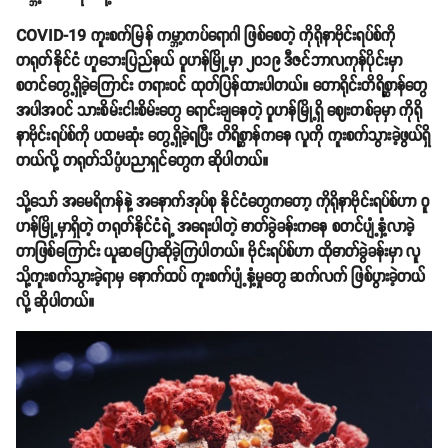
COVID-19 ကူးစက်မြန် ကမ္ဘာ့ကပ်ရောဂါ ဖြစ်စေတဲ့ ကိုရိုနာဗိုင်းရပ်စ်ကို
တရုတ်နိုင်ငံ ဟူဘေးပြည်နယ် ဝူဟန်မြို့မှာ ၂၀၁၉ ဒီဇင်ဘာလကုန်ပိုင်းမှာ
စတင်တွေ့ရှိခဲ့ကြောင်း တရားဝင် ထုတ်ပြန်ထားပါတယ်။ တောရိုင်းတိရိစ္ဆာန်တွေ
အပါအဝင် သားစိမ်းငါးစိမ်းတွေ ရောင်းချနေတဲ့ ဝူဟန်မြို့ရှိ ဈေးတစ်ခုမှာ ကိုရို
နာဗိုင်းရပ်စ်ကို ပထမဆုံး တွေ့ရှိခဲ့ရပြီး တိရိစ္ဆာန်ကနေ လူကို ကူးစက်သွားခဲ့ဖွယ်ရှိ
တယ်လို့ တရုတ်သိပ္ပံပညာရှင်တွေက ဆိုပါတယ်။
သို့သော် အမေရိကန်နဲ့ အနောက်အုပ်စု နိုင်ငံတွေကတော့ ကိုရိုနာဗိုင်းရပ်စ်ဟာ ဝူ
ဟန်မြို့မှာရှိတဲ့ တရုတ်နိုင်ငံရဲ့ အရေးပါတဲ့ ဓာတ်ခွဲခန်းကနေ စတင်ပျံ့နှံ့လာခဲ့
တာဖြစ်ကြောင်း ယူဆပြောဆိုခဲ့ကြပါတယ်။ ဗိုင်းရပ်စ်ဟာ ထိုဓာတ်ခွဲခန်းမှာ လူ
သို့ကူးစက်သွားခဲ့ရာမှ နောက်ထပ် ကူးစက်ပျံ့နှံ့မှုတွေ ဆက်လက် ဖြစ်ပွားခဲ့တယ်
လို့ ဆိုပါတယ်။