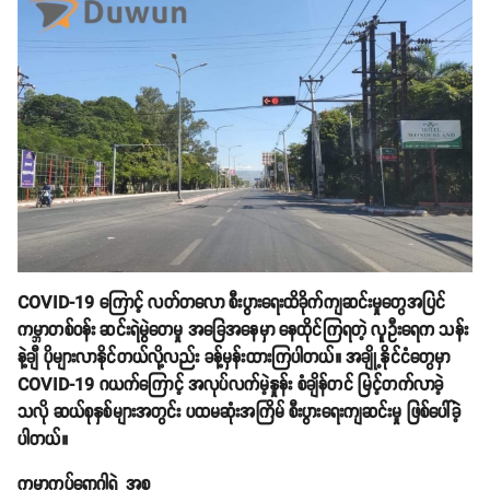
COVID-19 ကြောင့် လတ်တလော စီးပွားရေးထိခိုက်ကျဆင်းမှုတွေအပြင်
ကမ္ဘာတစ်ဝန်း ဆင်းရဲမွဲတေမှု အခြေအနေမှာ နေထိုင်ကြရတဲ့ လူဦးရေက သန်း
နဲ့ချီ ပိုများလာနိုင်တယ်လို့လည်း ခန့်မှန်းထားကြပါတယ်။ အချို့နိုင်ငံတွေမှာ
COVID-19 ဂယက်ကြောင့် အလုပ်လက်မဲ့နှုန်း စံချိန်တင် မြင့်တက်လာခဲ့
သလို ဆယ်စုနှစ်များအတွင်း ပထမဆုံးအကြိမ် စီးပွားရေးကျဆင်းမှု ဖြစ်ပေါ်ခဲ့
ပါတယ်။
ကမ္ဘာ့ကပ်ရောဂါရဲ့ အစ