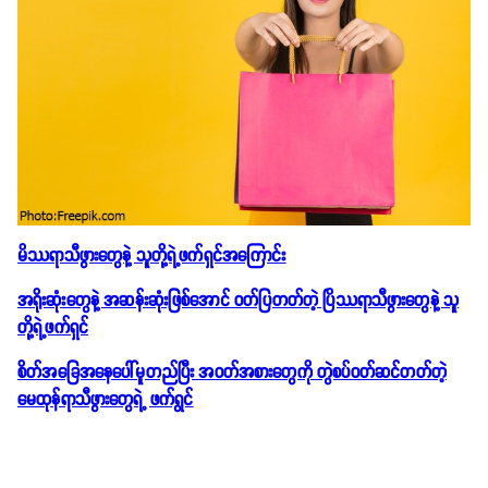
မိဿရာသီဖွားတွေနဲ့ သူတို့ရဲ့ဖက်ရှင်အကြောင်း
အရိုးဆုံးတွေနဲ့ အဆန်းဆုံးဖြစ်အောင် ဝတ်ပြတတ်တဲ့ ပြိဿရာသီဖွားတွေနဲ့ သူ
တို့ရဲ့ဖက်ရှင်
စိတ်အခြေအနေပေါ်မူတည်ပြီး အဝတ်အစားတွေကို တွဲစပ်ဝတ်ဆင်တတ်တဲ့
မေထုန်ရာသီဖွားတွေရဲ့ ဖက်ရွင်