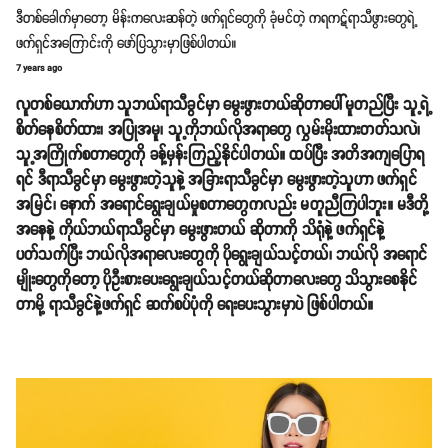
ဒီတစ်ခေါက်မှာတော့ မိန်းကလေးဆန်တဲ့ ဖက်ရှင်တွေကို ခုံမင်တဲ့ ကရကဋ်ရာသီဖွားတွေရဲ့
ဖက်ရှင်အကြောင်းကို ဖော်ပြသွားမှာဖြစ်ပါတယ်။
7 years ago
လူတစ်ယောက်ဟာ သူဘယ်ရာသီခွင်မှာ မွေးဖွားတယ်ဆိုတာပေါ်မူတည်ပြီး သူ့ရဲ့
စိတ်နေစိတ်ထား၊ အပြုအမူ၊ သူ့ကိုဘယ်လိုအရာတွေ လွှမ်းမိုးထားတတ်သလဲ၊
သူ့အကြိုက်စတာတွေကို ခန့်မှန်းကြည့်နိုင်ပါတယ်။ ထပ်ပြီး အတိအကျပြောရ
ရင် ဒီရာသီခွင်မှာ မွေးဖွားတဲ့သူနဲ့ အခြားရာသီခွင်မှာ မွေးဖွားတဲ့သူဟာ ဖက်ရှင်
အမြင်၊ နောက် အရောင်ရွေးချယ်မှုစတာတွေကလည်း မတူညီကြပါဘူး။ မဒီတို့
အနေနဲ့ ကိုယ်ဘယ်ရာသီခွင်မှာ မွေးဖွားတယ် ဆိုတာကို သိရုံနဲ့ ဖက်ရှင်နဲ့
ပတ်သက်ပြီး ဘယ်လိုအရာလေးတွေကို ပိုရွေးချယ်သင့်တယ်၊ ဘယ်လို အရောင်
မျိုးတွေကိုတော့ ပိုဦးစားပေးရွေးချယ်သင့်တယ်ဆိုတာလေးတွေ သိသွားစေနိုင်
တာမို့ ရာသီခွင်နဲ့ဖက်ရှင် ဆက်စပ်ပုံကို ရေးပေးသွားမှာပဲ ဖြစ်ပါတယ်။