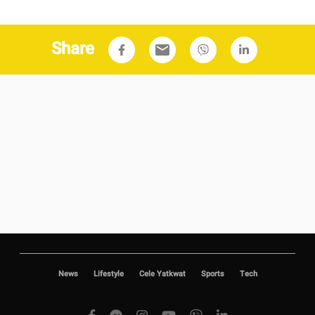
Share
email
News
Lifestyle
Cele Yatkwat
Sports
Tech