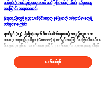
ဖက်ရှင်ကို ဘယ်သူနဲ့မှမတူအောင် ဆင်မြန်းတတ်တဲ့ သိဟ်ရာသီဖွားတွေ
အကြောင်း တစေ့တစောင်း
ရိုးရာထည်တွေနဲ့ ချည်သားဒီဇိုင်းတွေကို နှစ်ခြိုက်တဲ့ ကန်ရာသီဖွားတွေရဲ့
ဖက်ရှင်အကြောင်း
ရာသီခွင် (၁၂) မျိုးရှိတဲ့အနက် ဒီတစ်ခေါက်ရေးပေးဖို့အလှည့်ကျလာတာ
ကတော့ ကရကဋ်ရာသီဖွား (Cancer) နဲ့ ဖက်ရှင်အကြောင်းပဲ ဖြစ်ပါတယ်။ မ
ဒီတွေထဲမှာ ဇွန်လ ၂၁ရက်ကနေ ဇူလိုင် ၂၂ရက်အတွင်း မွေးဖွားသူတွေ ပါရင်
အဲ့ဒီမဒီတွေဟာ ကရကဋ်ရာသီဖွားတွေပါ။
ဆက်ဖတ်ရန်