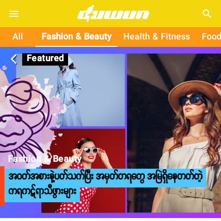
search
All
Fashion & Beauty
Health & Fitness
Food
Featured
arrow_back_ios
Fashion & Beauty
အဝတ်အစားနဲ့ပတ်သက်ပြီး အမှတ်တရတွေ အမြဲရှိနေတတ်တဲ့
ကရကဋ်ရာသီဖွားများ